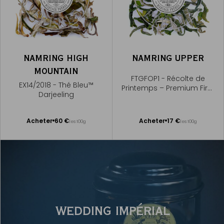
NAMRING HIGH
NAMRING UPPER
MOUNTAIN
FTGFOP1 - Récolte de
EX14/2018 - Thé Bleu™
Printemps – Premium First
Darjeeling
Flush
Ajouter
Ajouter
Acheter
60 €
Acheter
17 €
les 100g
les 100g
au
au
panier
panier
WEDDING IMPÉRIAL