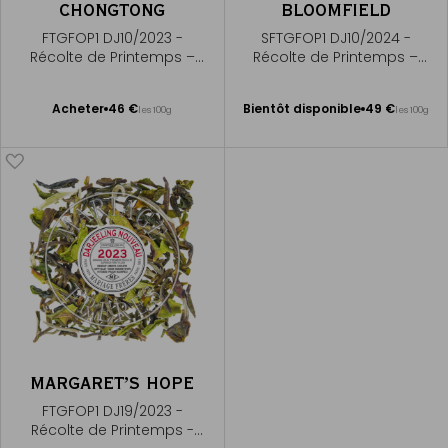
CHONGTONG
BLOOMFIELD
FTGFOP1 DJ10/2023 -
SFTGFOP1 DJ10/2024 -
Récolte de Printemps –
Récolte de Printemps –
Premium First Flush
Premium First Flush
Bientôt disponible
Ajouter
Acheter
46 €
Bientôt disponible
49 €
les 100g
les 100g
Me
au
prévenir
panier
MARGARET’S HOPE
FTGFOP1 DJ19/2023 -
Récolte de Printemps -