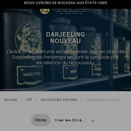
NOUS LIVRONS DE NOUVEAU AUX ÉTATS-UNIS
DARJEELING
NOUVEAU
L'éclat et les parfums exceptionnels des récoltes de
Darjeeling de Printemps en font le symbole par
excellence du renouveau.
Accueil
THÉ
Les Grandes Familles
Darjeeling Nouveau
Filtres
Trier les 23 résultats