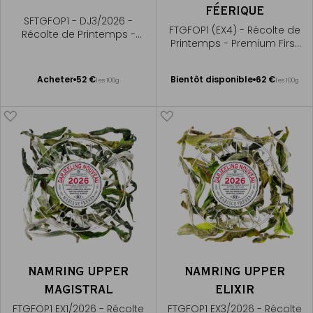
FÉERIQUE
SFTGFOP1 - DJ3/2026 -
FTGFOP1 (EX4) - Récolte de
Récolte de Printemps -
Printemps - Premium First
Premium First Flush
Flush
Bientôt disponible
Ajouter
Acheter
52 €
Bientôt disponible
62 €
les 100g
les 100g
Me
au
prévenir
panier
NAMRING UPPER
NAMRING UPPER
MAGISTRAL
ELIXIR
FTGFOP1 EX1/2026 - Récolte
FTGFOP1 EX3/2026 - Récolte