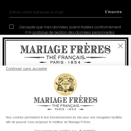
Inscription à notre lettre d’information :
S'inscrire
J’accepte que mes données soient traitées conformément
à la
politique de gestion des données personnelles
Fermer
Bienvenue
livraison
offerte
Pour tout achat, la
rapide est
:
à partir de 60 € en France Métropolitaine
Contact
Notre histoire
Mentions légales
à partir de
150 €
pour le reste du monde
Devenir partenaire
Politique de cookies
Préférences en matière de cookies
Etats-Unis
Votre pays de livraison est défini sur
Changer le pays/la région
© COPYRIGHT 2026 / MARIAGE FRERES