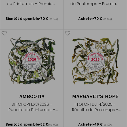
de Printemps – Premium
de Printemps – Premium
First Flush
First Flush
Bientôt disponible
Ajouter
Bientôt disponible
70 €
Acheter
70 €
les 100g
les 100g
Me
au
prévenir
panier
AMBOOTIA
MARGARET’S HOPE
SFTGFOP1 EX3/2026 -
FTGFOP1 DJ-4/2025 -
Récolte de Printemps –
Récolte de Printemps -
Premium First Flush
Premium First Flush
Bientôt disponible
Ajouter
Bientôt disponible
62 €
Acheter
49 €
les 100g
les 100g