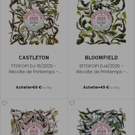
CASTLETON
BLOOMFIELD
FTGFOP1 DJ-15/2025 -
SFTGFOP1 DJ4/2025 -
Récolte de Printemps –
Récolte de Printemps -
Premium first flush
Premium First Flush
Ajouter
Ajouter
Acheter
59 €
Acheter
49 €
les 100g
les 100g
au
au
panier
panier