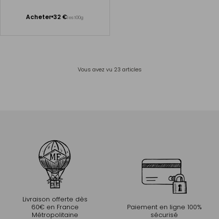
Premium First Flush
Ajouter
Acheter
32 €
les 100g
au
panier
Vous avez vu
23
articles
Livraison offerte dès
60€ en France
Paiement en ligne 100%
Métropolitaine
sécurisé