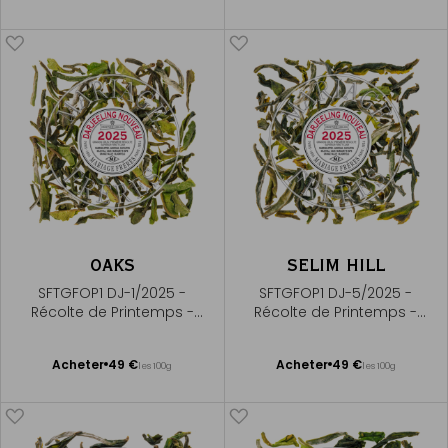
Me
au
prévenir
panier
OAKS
SELIM HILL
SFTGFOP1 DJ-1/2025 -
SFTGFOP1 DJ-5/2025 -
Récolte de Printemps -
Récolte de Printemps -
Premium First Flush
Premium First Flush
Ajouter
Ajouter
Acheter
49 €
Acheter
49 €
les 100g
les 100g
au
au
panier
panier