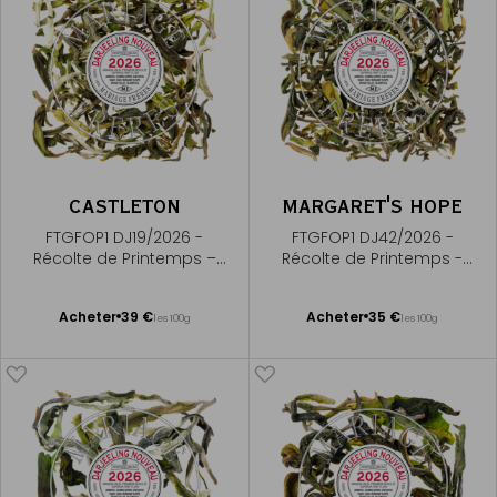
CASTLETON
MARGARET'S HOPE
FTGFOP1 DJ19/2026 -
FTGFOP1 DJ42/2026 -
Récolte de Printemps –
Récolte de Printemps -
Premium first flush
Premium First Flush
Ajouter
Ajouter
Acheter
39 €
Acheter
35 €
les 100g
les 100g
au
au
panier
panier