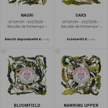
NAGRI
OAKS
SFTGFOP1 - EX2/2026 -
SFTGFOP1 - EX2/2026 -
Récolte de Printemps -
Récolte de Printemps -
Premium First Flush
Premium First Flush
Bientôt disponible
Ajouter
Bientôt disponible
56 €
Acheter
52 €
les 100g
les 100g
Me
au
prévenir
panier
BLOOMFIELD
NAMRING UPPER