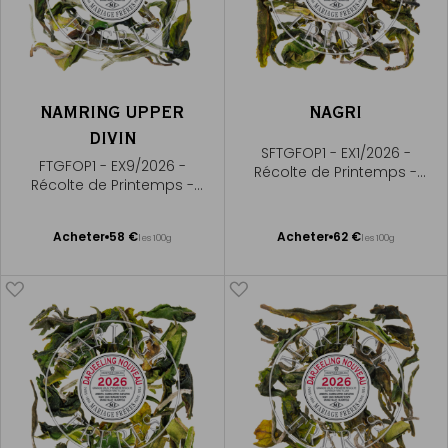
NAMRING UPPER
NAGRI
DIVIN
SFTGFOP1 - EX1/2026 -
FTGFOP1 - EX9/2026 -
Récolte de Printemps -
Récolte de Printemps -
Premium First Flush
Premium First Flush
Ajouter
Ajouter
Acheter
58 €
Acheter
62 €
les 100g
les 100g
au
au
panier
panier