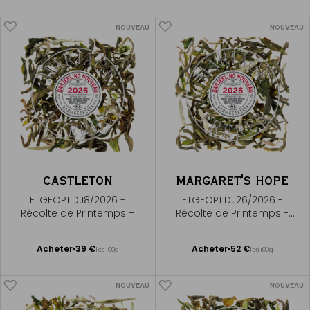
NOUVEAU
NOUVEAU
CASTLETON
MARGARET'S HOPE
FTGFOP1 DJ8/2026 -
FTGFOP1 DJ26/2026 -
Récolte de Printemps –
Récolte de Printemps -
Premium first flush
Premium First Flush
Ajouter
Ajouter
Acheter
39 €
Acheter
52 €
les 100g
les 100g
au
au
panier
panier
NOUVEAU
NOUVEAU