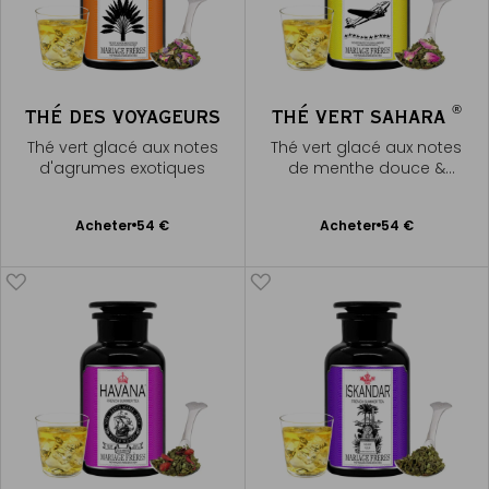
®
THÉ DES VOYAGEURS
THÉ VERT SAHARA
Thé vert glacé aux notes
Thé vert glacé aux notes
d'agrumes exotiques
de menthe douce &
pétale de rose
Ajouter
Ajouter
Acheter
54 €
Acheter
54 €
au
au
panier
panier