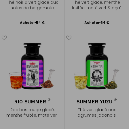
Thé noir & vert glacé aux
Thé vert glacé, menthe
notes de bergamote,
fruitée, maté vert & açaí
menthe
Ajouter
Ajouter
Acheter
54 €
Acheter
54 €
au
au
panier
panier
®
®
RIO SUMMER
SUMMER YUZU
Rooibos rouge glacé,
Thé vert glacé aux
menthe fruitée, maté vert
agrumes japonais
& açaí