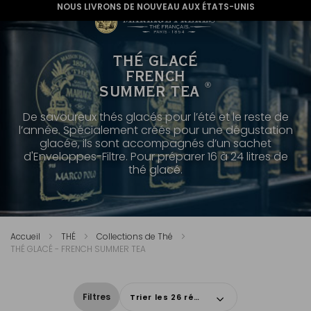
NOUS LIVRONS DE NOUVEAU AUX ÉTATS-UNIS
THÉ GLACÉ
FRENCH
®
SUMMER TEA
De savoureux thés glacés pour l’été et le reste de
l’année. Spécialement créés pour une dégustation
glacée, ils sont accompagnés d’un sachet
d'Enveloppes-Filtre. Pour préparer 16 à 24 litres de
thé glacé.
Accueil
THÉ
Collections de Thé
THÉ GLACÉ - FRENCH SUMMER TEA
Filtres
Trier les 26 résultats