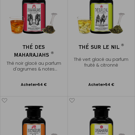
®
THÉ DES
THÉ SUR LE NIL
®
MAHARAJAHS
Thé vert glacé au parfum
Thé noir glacé au parfum
fruité & citronné
d'agrumes & notes
pâtissières
Ajouter
Ajouter
Acheter
54 €
Acheter
54 €
au
au
panier
panier