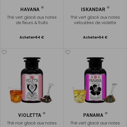
®
®
HAVANA
ISKANDAR
Thé vert glacé aux notes
Thé vert glacé aux notes
de fleurs & fruits
veloutées de violette
Ajouter
Ajouter
Acheter
54 €
Acheter
54 €
au
au
panier
panier
®
®
VIOLETTA
PANAMA
Thé noir glacé aux notes
Thé vert glacé aux notes