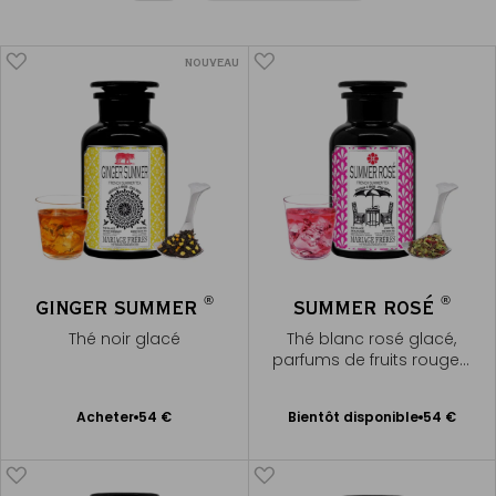
NOUVEAU
®
®
GINGER SUMMER
SUMMER ROSÉ
Thé noir glacé
Thé blanc rosé glacé,
parfums de fruits rouges,
raisin, bergamote &
Bientôt disponible
grenade
Ajouter
Acheter
54 €
Bientôt disponible
54 €
Me
au
prévenir
panier