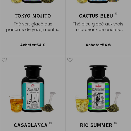
®
TOKYO MOJITO
CACTUS BLEU
Thé vert glacé aux
Thé bleu glacé aux vrais
parfums de yuzu, menthe
morceaux de cactus,
& citron vert
liqueur dorée
Ajouter
Ajouter
Acheter
54 €
Acheter
54 €
au
au
panier
panier
®
®
CASABLANCA
RIO SUMMER