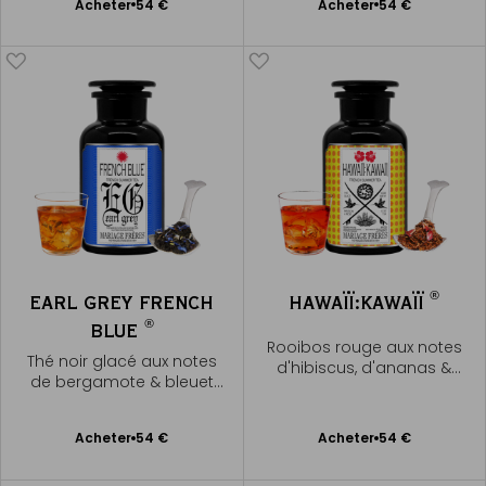
Ajouter
Ajouter
Acheter
54 €
Acheter
54 €
au
au
panier
panier
®
EARL GREY FRENCH
HAWAÏÏ:KAWAÏÏ
®
BLUE
Rooibos rouge aux notes
Thé noir glacé aux notes
d'hibiscus, d'ananas &
de bergamote & bleuet
fruits rouges
royal
Ajouter
Ajouter
Acheter
54 €
Acheter
54 €
au
au
panier
panier