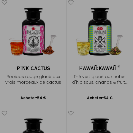
®
PINK CACTUS
HAWAÏÏ:KAWAÏÏ
Rooibos rouge glacé aux
Thé vert glacé aux notes
vrais morceaux de cactus
d'hibiscus, ananas & fruits
rouges
Ajouter
Ajouter
Acheter
54 €
Acheter
54 €
au
au
panier
panier