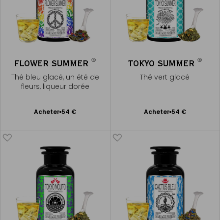
®
®
FLOWER SUMMER
TOKYO SUMMER
Thé bleu glacé, un été de
Thé vert glacé
fleurs, liqueur dorée
Ajouter
Ajouter
Acheter
54 €
Acheter
54 €
au
au
panier
panier