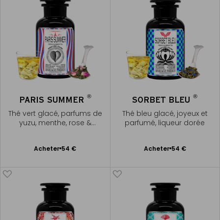
®
®
PARIS SUMMER
SORBET BLEU
Thé vert glacé, parfums de
Thé bleu glacé, joyeux et
yuzu, menthe, rose &
parfumé, liqueur dorée
bergamote verte
Ajouter
Ajouter
Acheter
54 €
Acheter
54 €
au
au
panier
panier