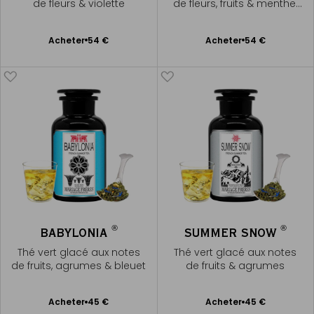
de fleurs & violette
de fleurs, fruits & menthe,
liqueur dorée
Ajouter
Ajouter
Acheter
54 €
Acheter
54 €
au
au
panier
panier
®
®
BABYLONIA
SUMMER SNOW
Thé vert glacé aux notes
Thé vert glacé aux notes
de fruits, agrumes & bleuet
de fruits & agrumes
Ajouter
Ajouter
Acheter
45 €
Acheter
45 €