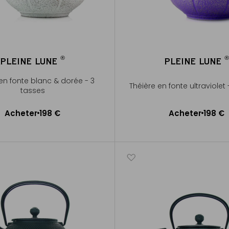
®
®
PLEINE LUNE
PLEINE LUNE
®
®
en fonte blanc & dorée - 3
Théière en fonte ultraviolet
tasses
Acheter
198 €
Acheter
198 €
Ajouter au panier
Ajouter au panier