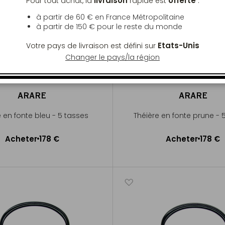
livraison
offerte
Pour tout achat, la
rapide est
:
à partir de 60 € en France Métropolitaine
à partir de
150 €
pour le reste du monde
Etats-Unis
Votre pays de livraison est défini sur
Changer le pays/la région
ARARE
ARARE
e en fonte bleu - 5 tasses
Théière en fonte prune - 
Acheter
178 €
Acheter
178 €
Ajouter au panier
Ajouter au panier