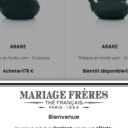
ARARE
ARARE
e en fonte vert - 5 tasses
Théière en fonte vert - 3
Bientôt disponibl
Acheter
178 €
Bientôt disponible
1
Ajouter au panier
Me prévenir
Ferm
Bienvenue