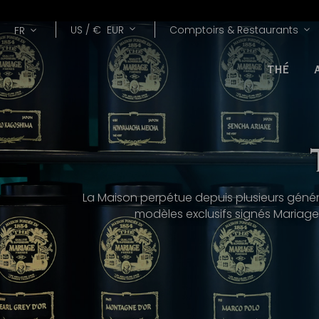
Lang
Devise
US /
€
EUR
Comptoirs & Restaurants
FR
THÉ
La Maison perpétue depuis plusieurs générati
modèles exclusifs signés Mariage