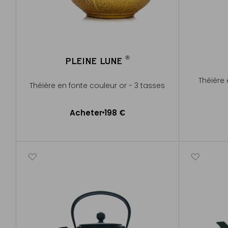
®
PLEINE LUNE
®
Théière 
Théière en fonte couleur or - 3 tasses
Acheter
198 €
Ajouter au panier