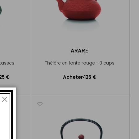
ARARE
 tasses
Théière en fonte rouge - 3 cups
e
25 €
Acheter
125 €
Ajouter au panier
er