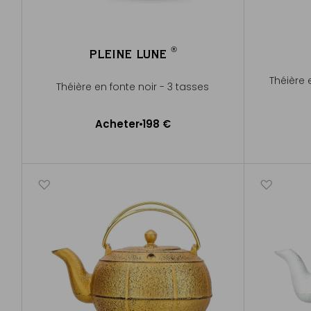
®
PLEINE LUNE
®
Théière 
Théière en fonte noir - 3 tasses
Acheter
198 €
Ajouter au panier