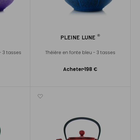
®
PLEINE LUNE
®
 - 3 tasses
Théière en fonte bleu - 3 tasses
Acheter
198 €
Ajouter au panier