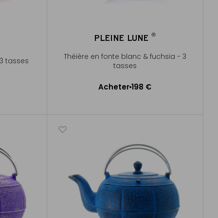
®
PLEINE LUNE
®
Théière en fonte blanc & fuchsia - 3
 3 tasses
tasses
Acheter
198 €
Ajouter au panier