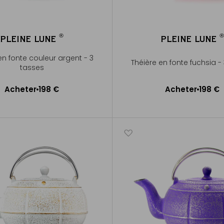
®
®
PLEINE LUNE
PLEINE LUNE
®
®
en fonte couleur argent - 3
Théière en fonte fuchsia -
tasses
Acheter
198 €
Acheter
198 €
Ajouter au panier
Ajouter au panier