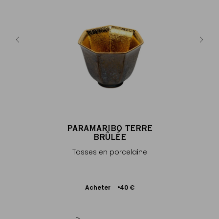
en fonte
Sous ta
€
PARAMARIBO TERRE
BRÛLÉE
Tasses en porcelaine
Ajouter
Acheter
40 €
au
panier