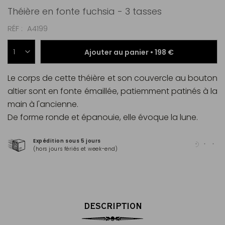
Théière en fonte fuchsia - 3 tasses
RÉF
A4199
Ajouter au panier •
198 €
Le corps de cette théière et son couvercle au bouton
altier sont en fonte émaillée, patiemment patinés à la
main à l'ancienne.
De forme ronde et épanouie, elle évoque la lune.
Expédition sous 5 jours
Pai
(hors jours fériés et week-end)
Mas
DESCRIPTION