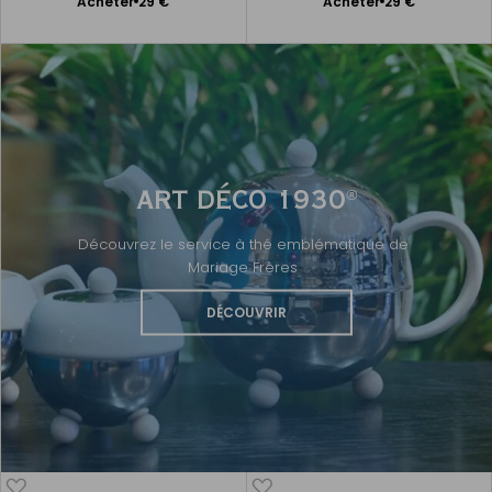
Ajouter
Ajouter
Acheter
29 €
Acheter
29 €
au
au
panier
panier
ART DÉCO 1930
®
Découvrez le service à thé emblématique de
Mariage Frères
DÉCOUVRIR