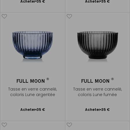
Ajouter
Ajouter
Acheter
35 €
Acheter
35 €
au
au
panier
panier
®
®
FULL MOON
FULL MOON
Tasse en verre cannelé,
Tasse en verre cannelé,
coloris Lune argentée
coloris Lune fumée
Ajouter
Ajouter
Acheter
35 €
Acheter
35 €
au
au
panier
panier