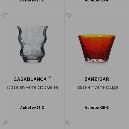
Acheter
29 €
Acheter
29 €
au
au
panier
panier
®
CASABLANCA
ZANZIBAR
Tasse en verre craquelée
Tasse en verre rouge
Ajouter
Ajouter
Acheter
29 €
Acheter
29 €
au
au
panier
panier