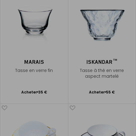
MARAIS
ISKANDAR™
Tasse en verre fin
Tasse à thé en verre
aspect martelé
Ajouter
Ajouter
Acheter
35 €
Acheter
55 €
au
au
panier
panier