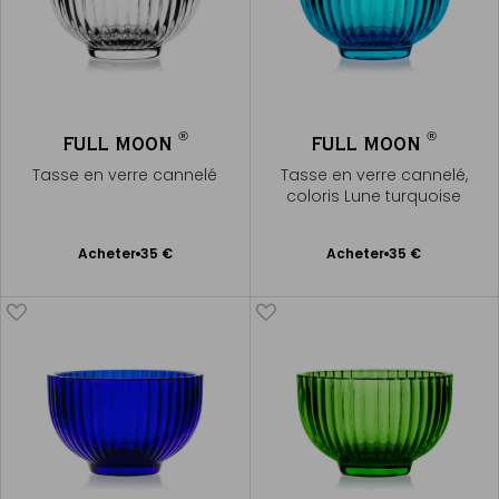
®
®
FULL MOON
FULL MOON
Tasse en verre cannelé
Tasse en verre cannelé,
coloris Lune turquoise
Ajouter
Ajouter
Acheter
35 €
Acheter
35 €
au
au
panier
panier