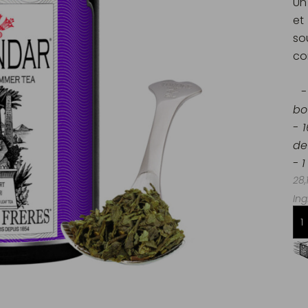
Un
et
so
co
- 
bo
- 
de
- 
28,
Ing
Livraison offerte dès 60€ d'achats
en France Métropolitaine