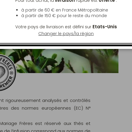
livraison
offerte
Pour tout achat, la
rapide est
:
à partir de 60 € en France Métropolitaine
à partir de
150 €
pour le reste du monde
Etats-Unis
Votre pays de livraison est défini sur
Changer le pays/la région
ont rigoureusement analysés et contrôlés
ritères des normes européennes (EC) N°
 Mariage Frères est réservé aux thés et
le de l’infusion correspond aux normes de