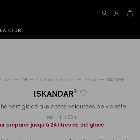
EA CLUB
Accueil
THÉ
Les Grandes Familles
Thé vert
ISKANDAR
®
ISKANDAR
Thé vert glacé aux notes veloutées de violette
RÉF
TFG984
ur préparer jusqu’à 24 litres de thé glacé