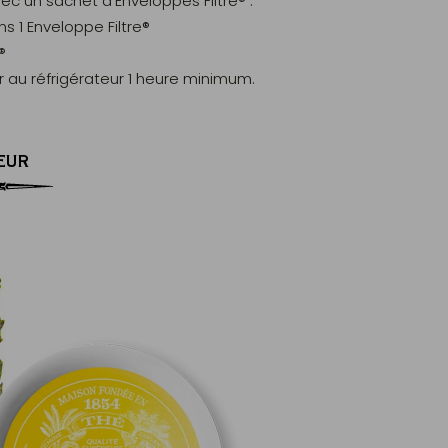
vec un sachet d’Enveloppes Filtre® :
s 1 Enveloppe Filtre®
®
ser au réfrigérateur 1 heure minimum.
EUR