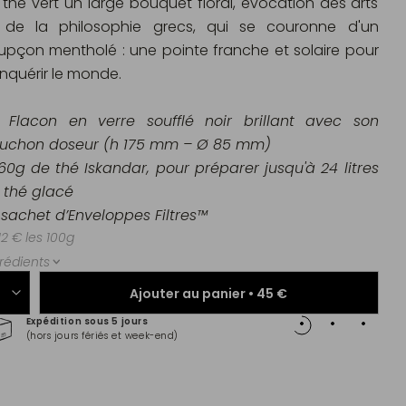
 thé vert un large bouquet floral, évocation des arts
 de la philosophie grecs, qui se couronne d'un
upçon mentholé : une pointe franche et solaire pour
nquérir le monde.
Flacon en verre soufflé noir brillant avec son
uchon doseur (h 175 mm – Ø 85 mm)
160g de thé Iskandar, pour préparer jusqu'à 24 litres
 thé glacé
1 sachet d’Enveloppes Filtres™
12 € les 100g
rédients
Ajouter au panier •
45 €
Expédition sous 5 jours
Paiem
(hors jours fériés et week-end)
Master