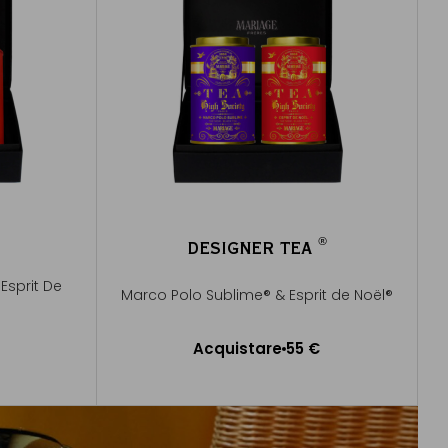
®
DESIGNER TEA
®
Esprit De
Marco Polo Sublime® & Esprit de Noël®
Acquistare
55 €
lo
Aggiungere al Carrello