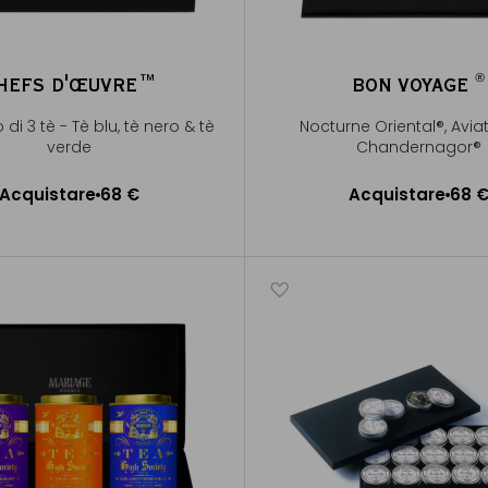
®
HEFS D'ŒUVRE™
BON VOYAGE
®
di 3 tè - Tè blu, tè nero & tè
Nocturne Oriental®, Avia
verde
Chandernagor®
Acquistare
68 €
Acquistare
68 
ggiungere al Carrello
Aggiungere al Carrel