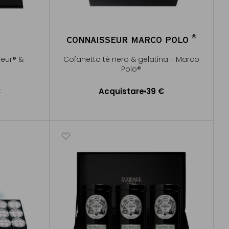
®
CONNAISSEUR MARCO POLO
®
teur® &
Cofanetto tè nero & gelatina - Marco
Polo®
€
Acquistare
39 €
lo
Aggiungere al Carrello