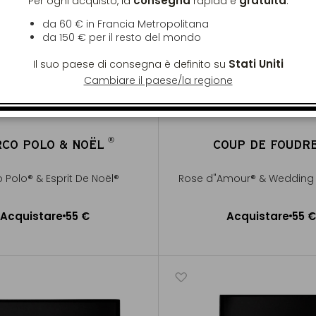
consegna
gratuita
Per ogni acquisto, la
rapida è
:
da 60 € in Francia Metropolitana
da
150 €
per il resto del mondo
Stati Uniti
Il suo paese di consegna è definito su
Cambiare il paese/la regione
®
CO POLO & NOËL
COUP DE FOUDR
®
 Polo® & Esprit De Noël®
Rose d"Amour® & Wedding 
Acquistare
55 €
Acquistare
55 €
ggiungere al Carrello
Aggiungere al Carrel