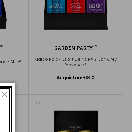
®
®
R
GARDEN PARTY
®
®
Marco Polo®, Esprit De Noël® & Earl Grey
ench Blue®
Provence®
Acquistare
68 €
lo
Aggiungere al Carrello
di