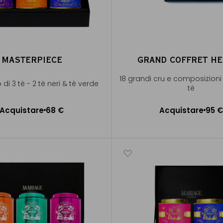
MASTERPIECE
GRAND COFFRET H
18 grandi cru e composizioni
di 3 tè - 2 tè neri & tè verde
tè
Acquistare
68 €
Acquistare
95 
ggiungere al Carrello
Aggiungere al Carrel