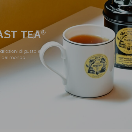
ST TEA
®
ariazioni di gusto e
ni del mondo