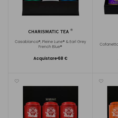
®
CHARISMATIC TEA
®
Casablanca®, Pleine Lune® & Earl Grey
Cofanetto 
French Blue®
Acquistare
68 €
Aggiungere al Carrello
A