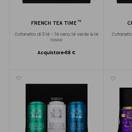
FRENCH TEA TIME™
C
Cofanetto di 3 tè - Tè nero, tè verde & tè
Cofanetto 
rosso
Acquistare
68 €
Aggiungere al Carrello
A