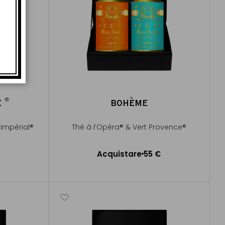
®
E
BOHÈME
®
Impérial®
Thé à l’Opéra® & Vert Provence®
Acquistare
55 €
lo
Aggiungere al Carrello