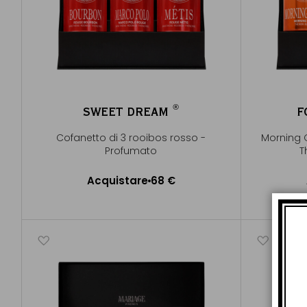
®
SWEET DREAM
F
®
Cofanetto di 3 rooibos rosso -
Morning 
Profumato
T
Acquistare
68 €
Aggiungere al Carrello
A