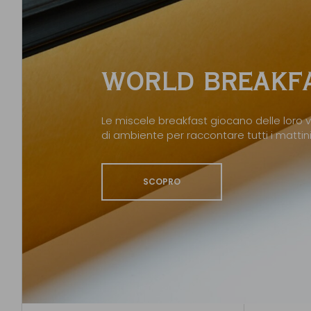
WORLD BREAKFA
Le miscele breakfast giocano delle loro v
di ambiente per raccontare tutti i matti
SCOPRO