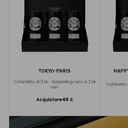
TOKYO-PARIS
HAPP
Cofanetto di 3 tè - Darjeeling nero & 2 tè
Cofanetto d
neri
Acquistare
68 €
Aggiungere al Carrello
A