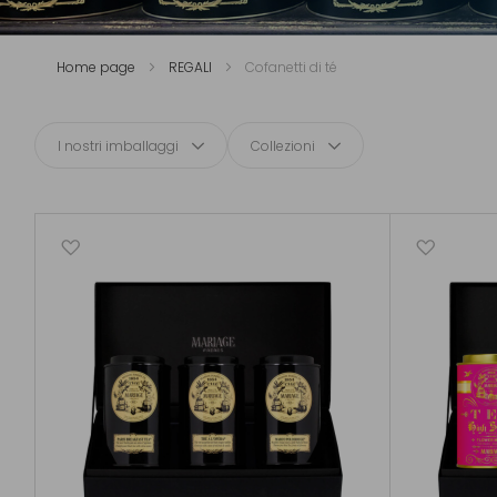
Home page
REGALI
Cofanetti di té
I nostri imballaggi
Collezioni