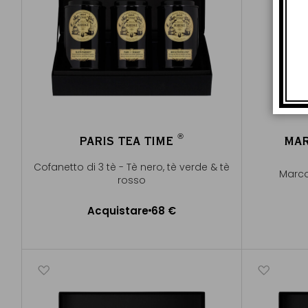
®
PARIS TEA TIME
MAR
®
Cofanetto di 3 tè - Tè nero, tè verde & tè
Marco
rosso
Acquistare
68 €
Aggiungere al Carrello
A