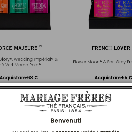
®
ORCE MAJEURE
FRENCH LOVE
®
Glory®, Wedding Impérial® &
Flower Moon® & Earl Grey Fr
hé Vert Marco Polo®
Acquistare
68 €
Acquistare
55 €
ggiungere al Carrello
Aggiungere al Carrel
Chiu
Benvenuti