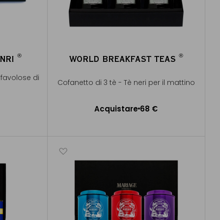
®
®
ENRI
WORLD BREAKFAST TEAS
®
®
 favolose di
Cofanetto di 3 tè - Tè neri per il mattino
€
Acquistare
68 €
lo
Aggiungere al Carrello