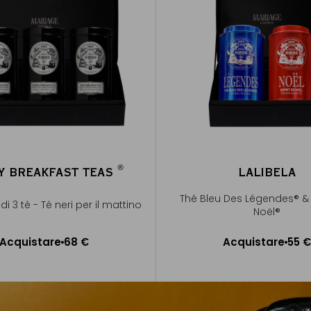
®
Y BREAKFAST TEAS
LALIBELA
®
Thé Bleu Des Légendes® & 
i 3 tè - Tè neri per il mattino
Noël®
Acquistare
68 €
Acquistare
55 €
ggiungere al Carrello
Aggiungere al Carrel