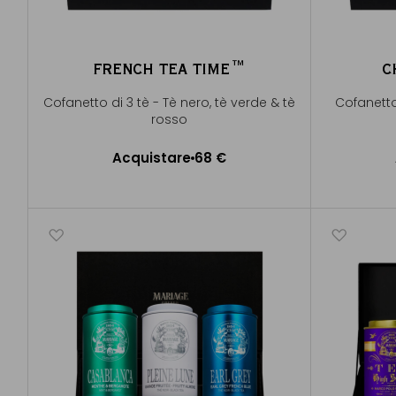
FRENCH TEA TIME™
C
Cofanetto di 3 tè - Tè nero, tè verde & tè
Cofanetto 
rosso
Acquistare
68 €
Aggiungere al Carrello
A