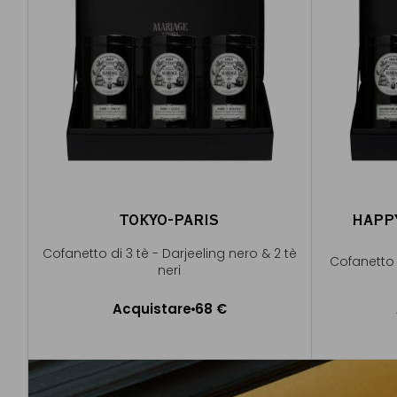
TOKYO-PARIS
HAPP
Cofanetto di 3 tè - Darjeeling nero & 2 tè
Cofanetto d
neri
Acquistare
68 €
Aggiungere al Carrello
A