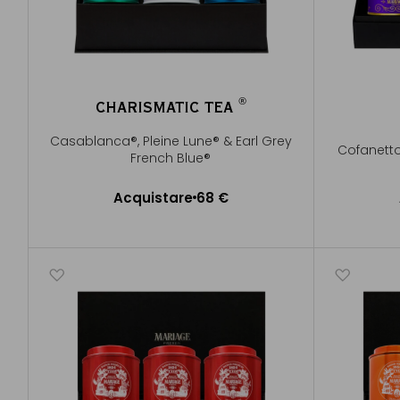
®
CHARISMATIC TEA
®
Casablanca®, Pleine Lune® & Earl Grey
Cofanetto 
French Blue®
Acquistare
68 €
Aggiungere al Carrello
A