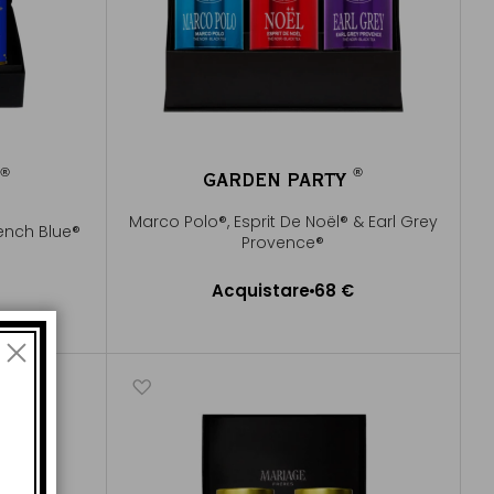
®
®
R
GARDEN PARTY
®
®
Marco Polo®, Esprit De Noël® & Earl Grey
ench Blue®
Provence®
Acquistare
68 €
lo
Aggiungere al Carrello
di