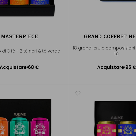
MASTERPIECE
GRAND COFFRET H
18 grandi cru e composizioni
di 3 tè - 2 tè neri & tè verde
tè
Acquistare
68 €
Acquistare
95 
ggiungere al Carrello
Aggiungere al Carrel