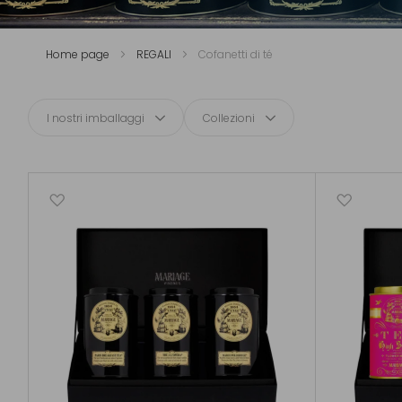
Home page
REGALI
Cofanetti di té
I nostri imballaggi
Collezioni