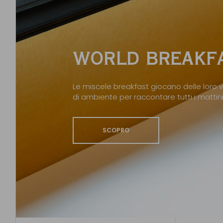
WORLD BREAKFA
Le miscele breakfast giocano delle loro v
di ambiente per raccontare tutti i matti
SCOPRO