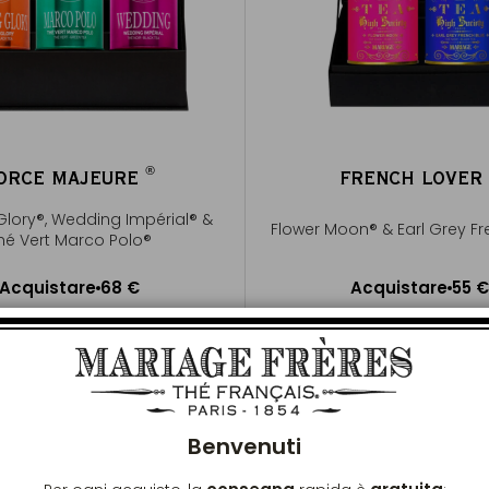
®
ORCE MAJEURE
FRENCH LOVE
®
Glory®, Wedding Impérial® &
Flower Moon® & Earl Grey Fr
hé Vert Marco Polo®
Acquistare
68 €
Acquistare
55 €
ggiungere al Carrello
Aggiungere al Carrel
Chiu
Benvenuti