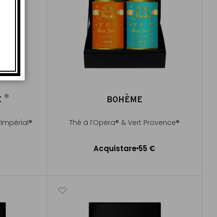
®
E
BOHÈME
®
Impérial®
Thé à l’Opéra® & Vert Provence®
Acquistare
55 €
lo
Aggiungere al Carrello