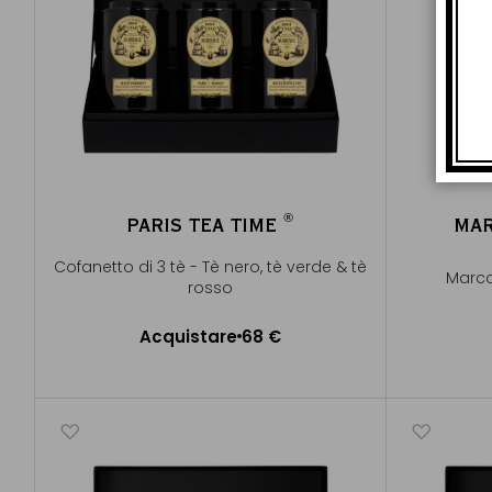
®
PARIS TEA TIME
MAR
®
Cofanetto di 3 tè - Tè nero, tè verde & tè
Marco
rosso
Acquistare
68 €
Aggiungere al Carrello
A