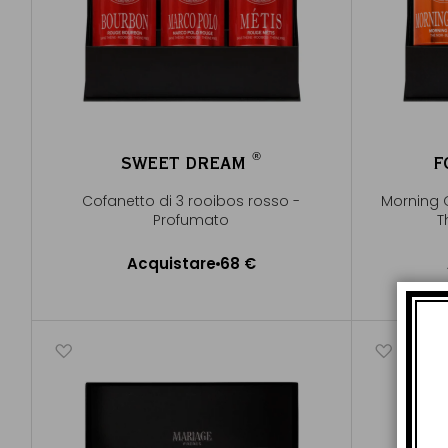
®
SWEET DREAM
F
®
Cofanetto di 3 rooibos rosso -
Morning 
Profumato
T
Acquistare
68 €
Aggiungere al Carrello
A