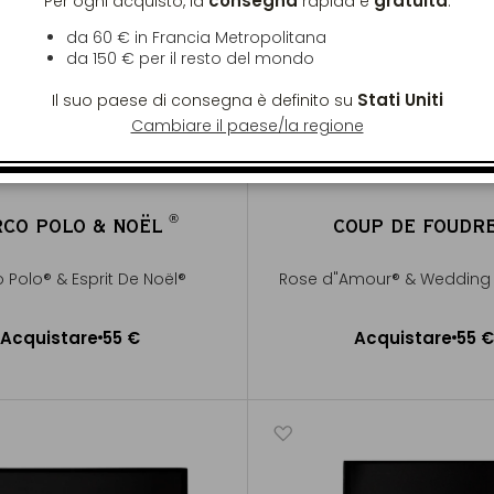
consegna
gratuita
Per ogni acquisto, la
rapida è
:
da 60 € in Francia Metropolitana
da
150 €
per il resto del mondo
Stati Uniti
Il suo paese di consegna è definito su
Cambiare il paese/la regione
®
CO POLO & NOËL
COUP DE FOUDR
®
 Polo® & Esprit De Noël®
Rose d"Amour® & Wedding 
Acquistare
55 €
Acquistare
55 €
ggiungere al Carrello
Aggiungere al Carrel