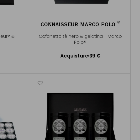
®
CONNAISSEUR MARCO POLO
®
teur® &
Cofanetto tè nero & gelatina - Marco
Polo®
€
Acquistare
39 €
lo
Aggiungere al Carrello