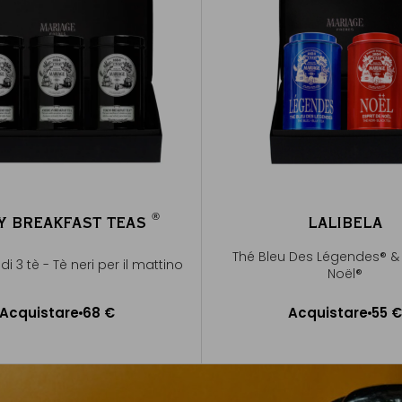
®
Y BREAKFAST TEAS
LALIBELA
®
Thé Bleu Des Légendes® & 
i 3 tè - Tè neri per il mattino
Noël®
Acquistare
68 €
Acquistare
55 €
ggiungere al Carrello
Aggiungere al Carrel