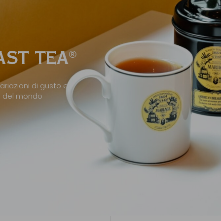
ST TEA
®
ariazioni di gusto e
ni del mondo