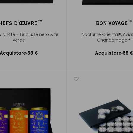
®
HEFS D'ŒUVRE™
BON VOYAGE
®
di 3 tè - Tè blu, tè nero & tè
Nocturne Oriental®, Avia
verde
Chandernagor®
Acquistare
68 €
Acquistare
68 
ggiungere al Carrello
Aggiungere al Carrel