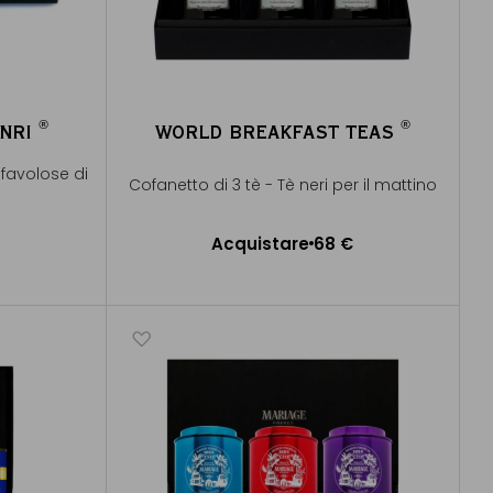
®
®
ENRI
WORLD BREAKFAST TEAS
®
®
 favolose di
Cofanetto di 3 tè - Tè neri per il mattino
€
Acquistare
68 €
lo
Aggiungere al Carrello