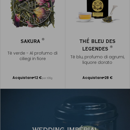
®
SAKURA
THÉ BLEU DES
®
LEGENDES
Tè verde - Al profumo di
Tè blu, profumo di agrumi,
ciliegi in fiore
liquore dorato
Acquistare
12 €
Acquistare
28 €
per 100g
Aggiungere
Aggiungere
al Carrello
al Carrello
WEDDING IMPÉRIAL