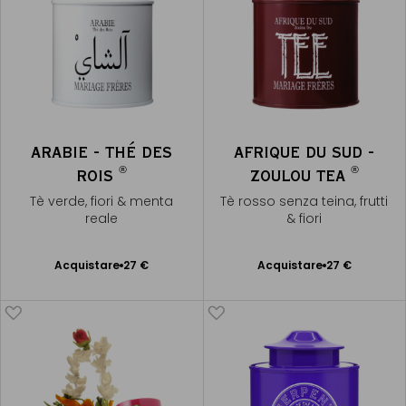
ARABIE - THÉ DES
AFRIQUE DU SUD -
®
®
ROIS
ZOULOU TEA
Tè verde, fiori & menta
Tè rosso senza teina, frutti
reale
& fiori
Acquistare
27 €
Acquistare
27 €
Aggiungere
Aggiungere
al Carrello
al Carrello