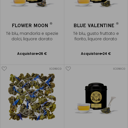
®
®
FLOWER MOON
BLUE VALENTINE
Tè blu, mandorla e spezie
Tè blu, gusto fruttato e
dolci, liquore dorato
fiorito, liquore dorato
Acquistare
26 €
Acquistare
24 €
Aggiungere
Aggiungere
al Carrello
al Carrello
ICONICO
ICONICO