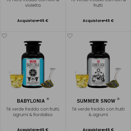
violetta
frutti
Acquistare
45 €
Acquistare
45 €
Aggiungere
Aggiungere
al Carrello
al Carrello
®
®
BABYLONIA
SUMMER SNOW
Tè verde freddo con frutti,
Tè verde freddo con frutti
agrumi & fiordaliso
& agrumi
Acquistare
45 €
Acquistare
45 €