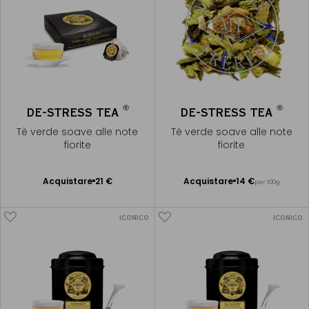
®
®
DE-STRESS TEA
DE-STRESS TEA
Tè verde soave alle note
Tè verde soave alle note
fiorite
fiorite
Acquistare
21 €
Acquistare
14 €
per 100g
Aggiungere
Aggiungere
al Carrello
al Carrello
ICONICO
ICONICO