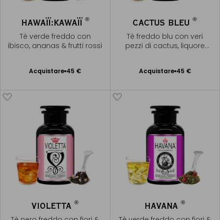
®
®
HAWAÏÏ:KAWAÏÏ
CACTUS BLEU
Tè verde freddo con
Tè freddo blu con veri
ibisco, ananas & frutti rossi
pezzi di cactus, liquore
dorato
Acquistare
45 €
Acquistare
45 €
Aggiungere
Aggiungere
al Carrello
al Carrello
®
®
VIOLETTA
HAVANA
Tè nero freddo con fiori &
Tè verde freddo con fiori &