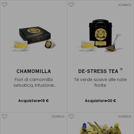
ICONICO
®
CHAMOMILLA
DE-STRESS TEA
Fiori di camomilla
Tè verde soave alle note
selvatica, infusione
fiorite
artigianale
Acquistare
19 €
Acquistare
20 €
Aggiungere
Aggiungere
al Carrello
al Carrello
ICONICO
ICONICO