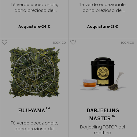
Tè verde eccezionale,
Tè verde eccezionale,
dono prezioso del
dono prezioso del
Giappone
Giappone
Acquistare
24 €
Acquistare
21 €
Aggiungere
Aggiungere
al Carrello
al Carrello
ICONICO
ICONICO
FUJI-YAMA™
DARJEELING
MASTER™
Tè verde eccezionale,
Darjeeling TGFOP del
dono prezioso del
mattino
Giappone