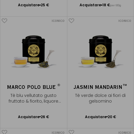
Acquistare
25 €
Acquistare
18 €
per 100g
Aggiungere
Aggiungere
al Carrello
al Carrello
ICONICO
ICONICO
®
MARCO POLO BLUE
JASMIN MANDARIN™
Tè blu vellutato gusto
Tè verde dolce ai fiori di
fruttato & fiorito, liquore
gelsomino
dorato
Acquistare
26 €
Acquistare
20 €
Aggiungere
Aggiungere
al Carrello
al Carrello
ICONICO
ICONICO