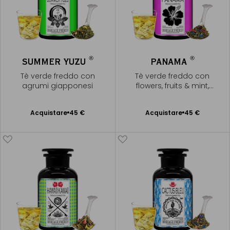
®
®
SUMMER YUZU
PANAMA
Tè verde freddo con
Tè verde freddo con
agrumi giapponesi
flowers, fruits & mint,
liquore dorato
Acquistare
45 €
Acquistare
45 €
Aggiungere
Aggiungere
al Carrello
al Carrello