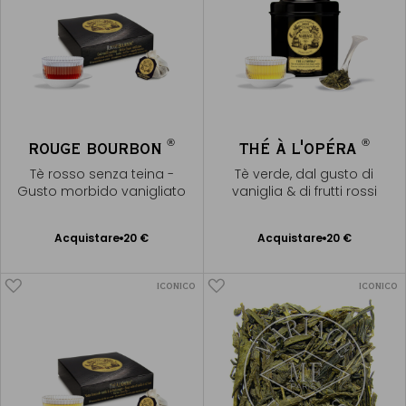
®
®
ROUGE BOURBON
THÉ À L'OPÉRA
Tè rosso senza teina -
Tè verde, dal gusto di
Gusto morbido vanigliato
vaniglia & di frutti rossi
Acquistare
20 €
Acquistare
20 €
Aggiungere
Aggiungere
al Carrello
al Carrello
ICONICO
ICONICO