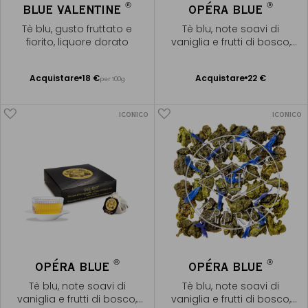
®
®
BLUE VALENTINE
OPÉRA BLUE
Tè blu, gusto fruttato e
Tè blu, note soavi di
fiorito, liquore dorato
vaniglia e frutti di bosco,
liquore dorato
Acquistare
18 €
Acquistare
22 €
per 100g
Aggiungere
Aggiungere
al Carrello
al Carrello
ICONICO
ICONICO
®
®
OPÉRA BLUE
OPÉRA BLUE
Tè blu, note soavi di
Tè blu, note soavi di
vaniglia e frutti di bosco,
vaniglia e frutti di bosco,