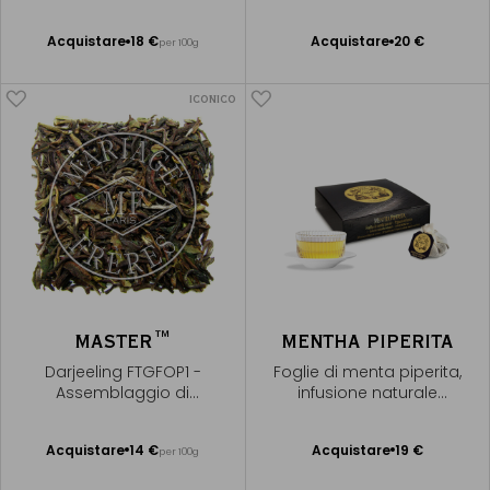
Acquistare
18 €
Acquistare
20 €
per 100g
Aggiungere
Aggiungere
al Carrello
al Carrello
ICONICO
MASTER™
MENTHA PIPERITA
Darjeeling FTGFOP1 -
Foglie di menta piperita,
Assemblaggio di
infusione naturale
Darjeeling
artigianale
Acquistare
14 €
Acquistare
19 €
per 100g
Aggiungere
Aggiungere
al Carrello
al Carrello