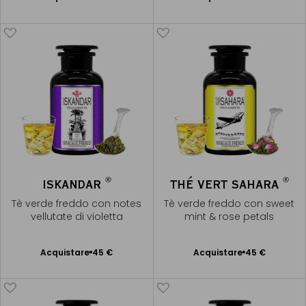
Aggiungere
Aggiungere
al Carrello
al Carrello
®
®
ISKANDAR
THÉ VERT SAHARA
Tè verde freddo con notes
Tè verde freddo con sweet
vellutate di violetta
mint & rose petals
Acquistare
45 €
Acquistare
45 €
Aggiungere
Aggiungere
al Carrello
al Carrello