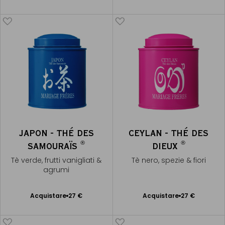
al Carrello
al Carrello
JAPON - THÉ DES
CEYLAN - THÉ DES
®
®
SAMOURAÏS
DIEUX
Tè verde, frutti vanigliati &
Tè nero, spezie & fiori
agrumi
Acquistare
27 €
Acquistare
27 €
Aggiungere
Aggiungere
al Carrello
al Carrello