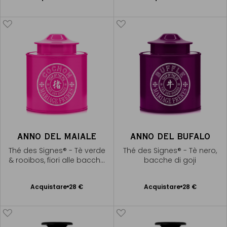
Aggiungere
Aggiungere
al Carrello
al Carrello
ANNO DEL MAIALE
ANNO DEL BUFALO
Thé des Signes® - Tè verde
Thé des Signes® - Tè nero,
& rooïbos, fiori alle bacche
bacche di goji
di goji
Acquistare
28 €
Acquistare
28 €
Aggiungere
Aggiungere
al Carrello
al Carrello