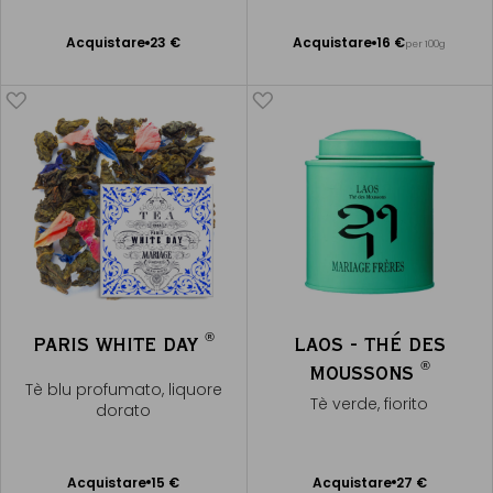
liquore dorato
liquore dorato
Acquistare
23 €
Acquistare
16 €
per 100g
Aggiungere
Aggiungere
al Carrello
al Carrello
®
PARIS WHITE DAY
LAOS - THÉ DES
®
MOUSSONS
Tè blu profumato, liquore
Tè verde, fiorito
dorato
Acquistare
15 €
Acquistare
27 €
Aggiungere
Aggiungere