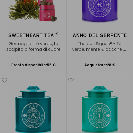
®
SWEETHEART TEA
ANNO DEL SERPENTE
Germogli di tè verde, tè
Thé des Signes® - Tè
scolpito a forma di cuore
verde, mente & bacche di
goji
Presto disponibile
Presto disponibile
55 €
Acquistare
28 €
Aggiungere
Avvisami
al Carrello