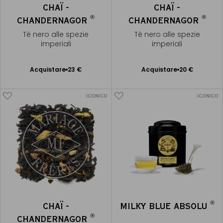
CHAÏ -
CHAÏ -
®
®
CHANDERNAGOR
CHANDERNAGOR
Tè nero alle spezie
Tè nero alle spezie
imperiali
imperiali
Acquistare
23 €
Acquistare
20 €
Aggiungere
Aggiungere
al Carrello
al Carrello
ICONICO
ICONICO
®
CHAÏ -
MILKY BLUE ABSOLU
®
CHANDERNAGOR