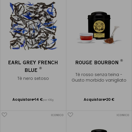
®
EARL GREY FRENCH
ROUGE BOURBON
®
BLUE
Tè rosso senza teina -
Tè nero setoso
Gusto morbido vanigliato
Acquistare
14 €
Acquistare
20 €
per 100g
Aggiungere
Aggiungere
al Carrello
al Carrello
ICONICO
ICONICO