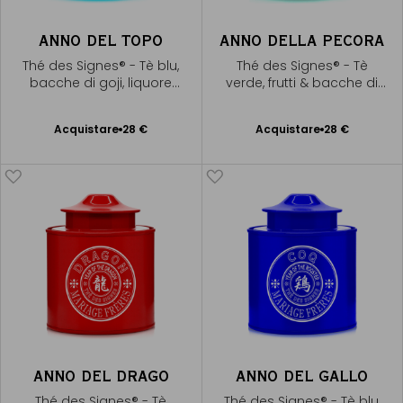
ANNO DEL TOPO
ANNO DELLA PECORA
Thé des Signes® - Tè blu,
Thé des Signes® - Tè
bacche di goji, liquore
verde, frutti & bacche di
dorato
goji
Acquistare
28 €
Acquistare
28 €
Aggiungere
Aggiungere
al Carrello
al Carrello
ANNO DEL DRAGO
ANNO DEL GALLO
Thé des Signes® - Tè
Thé des Signes® - Tè blu,