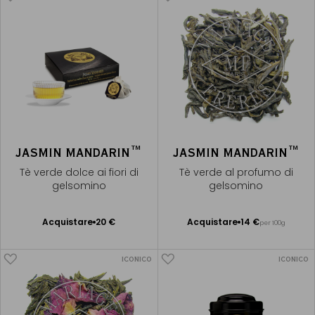
JASMIN MANDARIN™
JASMIN MANDARIN™
Tè verde dolce ai fiori di
Tè verde al profumo di
gelsomino
gelsomino
Acquistare
20 €
Acquistare
14 €
per 100g
Aggiungere
Aggiungere
al Carrello
al Carrello
ICONICO
ICONICO