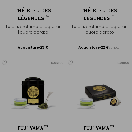
THÉ BLEU DES
THÉ BLEU DES
®
®
LÉGENDES
LEGENDES
Tè blu, profumo di agrumi,
Tè blu, profumo di agrumi,
liquore dorato
liquore dorato
Acquistare
23 €
Acquistare
22 €
per 100g
Aggiungere
Aggiungere
al Carrello
al Carrello
ICONICO
ICONICO
FUJI-YAMA™
FUJI-YAMA™