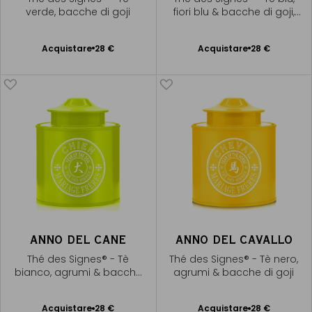
verde, bacche di goji
fiori blu & bacche di goji,
liquore dorato
Acquistare
28 €
Acquistare
28 €
Aggiungere
Aggiungere
al Carrello
al Carrello
ANNO DEL CANE
ANNO DEL CAVALLO
Thé des Signes® - Tè
Thé des Signes® - Tè nero,
bianco, agrumi & bacche
agrumi & bacche di goji
di goji
Acquistare
28 €
Acquistare
28 €