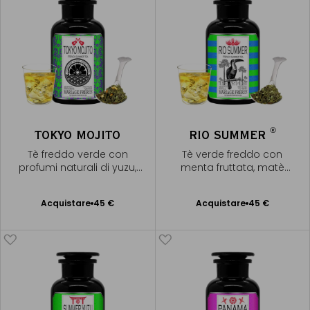
®
TOKYO MOJITO
RIO SUMMER
Tè freddo verde con
Tè verde freddo con
profumi naturali di yuzu,
menta fruttata, matè
menta e lime
verde & açaí
Acquistare
45 €
Acquistare
45 €
Aggiungere
Aggiungere
al Carrello
al Carrello