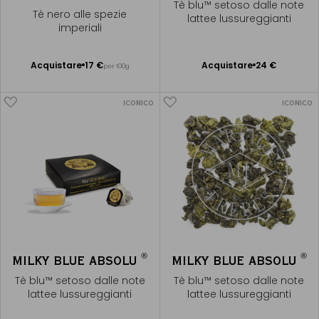
Tè blu™ setoso dalle note
Tè nero alle spezie
lattee lussureggianti
imperiali
Acquistare
17 €
Acquistare
24 €
per 100g
Aggiungere
Aggiungere
al Carrello
al Carrello
ICONICO
ICONICO
®
®
MILKY BLUE ABSOLU
MILKY BLUE ABSOLU
Tè blu™ setoso dalle note
Tè blu™ setoso dalle note
lattee lussureggianti
lattee lussureggianti