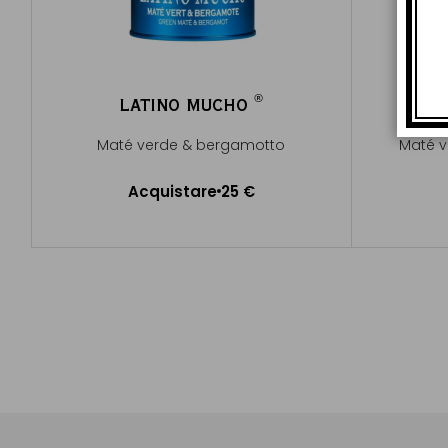
®
LATINO MUCHO
®
Maté verde & bergamotto
Maté v
Acquistare
25 €
Aggiungere al Carrello
A