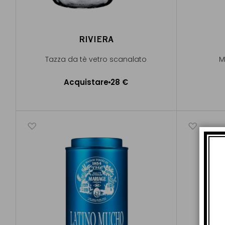
RIVIERA
Tazza da tè vetro scanalato
M
Acquistare
28 €
Aggiungere al Carrello
A