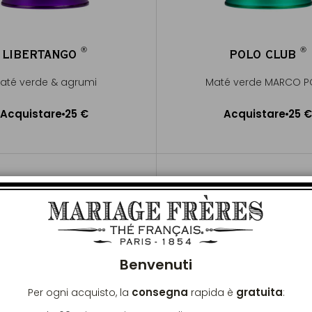
®
®
LIBERTANGO
POLO CLUB
®
®
até verde & agrumi
Maté verde MARCO 
Acquistare
25 €
Acquistare
25 €
ggiungere al Carrello
Aggiungere al Carrel
Chiu
Benvenuti
consegna
gratuita
Per ogni acquisto, la
rapida è
: