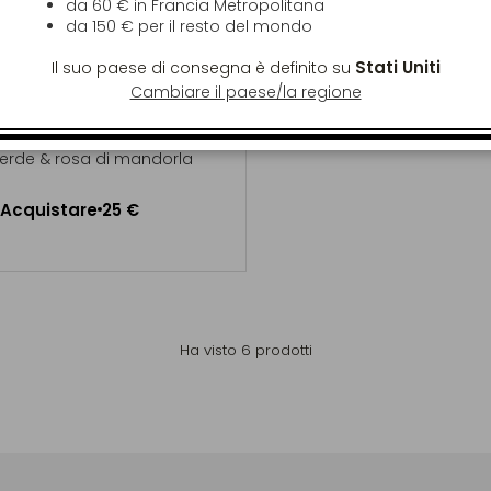
da 60 € in Francia Metropolitana
da
150 €
per il resto del mondo
Stati Uniti
Il suo paese di consegna è definito su
Cambiare il paese/la regione
®
ROSE MILONGA
®
erde & rosa di mandorla
Acquistare
25 €
ggiungere al Carrello
Ha visto
6
prodotti