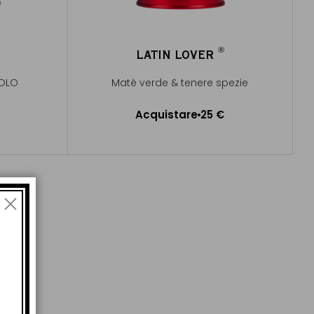
®
LATIN LOVER
®
POLO
Maté verde & tenere spezie
Acquistare
25 €
lo
Aggiungere al Carrello
di