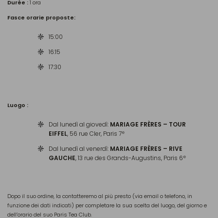
Durée :
1 ora
Fasce orarie proposte:
15:00
16:15
17:30
Luogo :
Dal lunedì al giovedì:
MARIAGE FRÈRES – TOUR
e
EIFFEL
, 56 rue Cler, Paris 7
Dal lunedì al venerdì:
MARIAGE FRÈRES – RIVE
e
GAUCHE
, 13 rue des Grands-Augustins, Paris 6
Dopo il suo ordine, la contatteremo al più presto (via email o telefono, in
funzione dei dati indicati) per completare la sua scelta del luogo, del giorno e
dell’orario del suo Paris Tea Club.