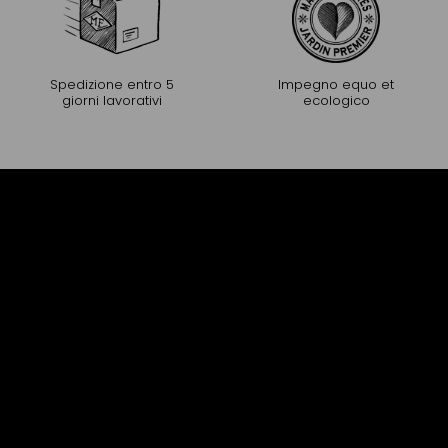
Spedizione entro 5
Impegno equo et
giorni lavorativi
ecologico