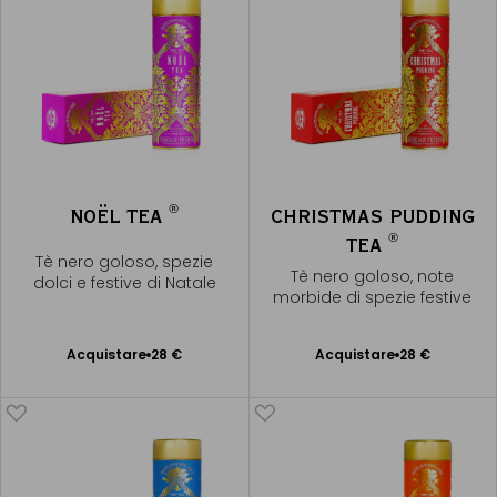
®
NOËL TEA
CHRISTMAS PUDDING
®
TEA
Tè nero goloso, spezie
Tè nero goloso, note
dolci e festive di Natale
morbide di spezie festive
Acquistare
28 €
Acquistare
28 €
Aggiungere
Aggiungere
al Carrello
al Carrello