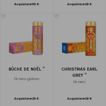
Acquistare
55 €
Acquistare
28 €
Aggiungere
Aggiungere
al Carrello
al Carrello
®
BÛCHE DE NOËL
CHRISTMAS EARL
®
GREY
Tè nero goloso
Tè nero
Acquistare
28 €
Acquistare
28 €
Aggiungere
Aggiungere
al Carrello
al Carrello