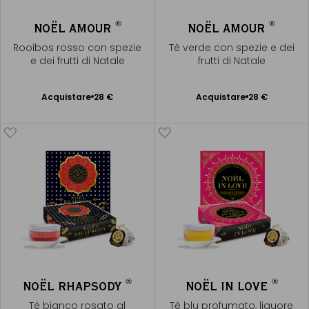
®
®
NOËL AMOUR
NOËL AMOUR
Rooibos rosso con spezie
Tè verde con spezie e dei
e dei frutti di Natale
frutti di Natale
Acquistare
28 €
Acquistare
28 €
Aggiungere
Aggiungere
al Carrello
al Carrello
®
®
NOËL RHAPSODY
NOËL IN LOVE
Tè bianco rosato al
Tè blu profumato, liquore