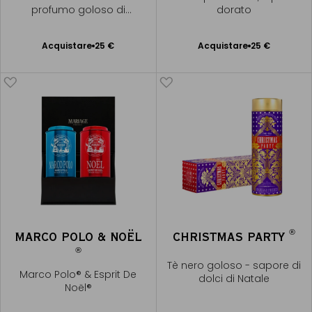
profumo goloso di
dorato
brioche di Natale
Acquistare
25 €
Acquistare
25 €
Aggiungere
Aggiungere
al Carrello
al Carrello
®
MARCO POLO & NOËL
CHRISTMAS PARTY
®
Tè nero goloso - sapore di
Marco Polo® & Esprit De
dolci di Natale
Noël®