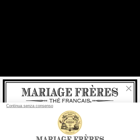
Chiudi
Benvenuti
consegna
Per ogni acquisto, la
rapida è
gratuita
: