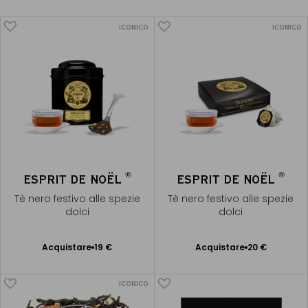
ICONICO
ICONICO
®
®
ESPRIT DE NOËL
ESPRIT DE NOËL
Tè nero festivo alle spezie
Tè nero festivo alle spezie
dolci
dolci
Acquistare
19 €
Acquistare
20 €
Aggiungere
Aggiungere
al Carrello
al Carrello
ICONICO