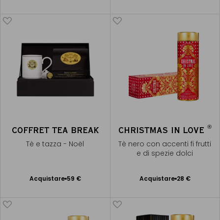
Avvisami
al Carrello
®
COFFRET TEA BREAK
CHRISTMAS IN LOVE
Tè e tazza - Noël
Tè nero con accenti fi frutti
e di spezie dolci
Acquistare
59 €
Acquistare
28 €
Aggiungere
Aggiungere
al Carrello
al Carrello