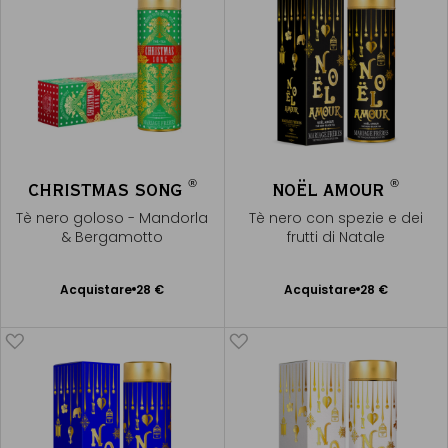
®
®
CHRISTMAS SONG
NOËL AMOUR
Tè nero goloso - Mandorla
Tè nero con spezie e dei
& Bergamotto
frutti di Natale
Acquistare
28 €
Acquistare
28 €
Aggiungere
Aggiungere
al Carrello
al Carrello