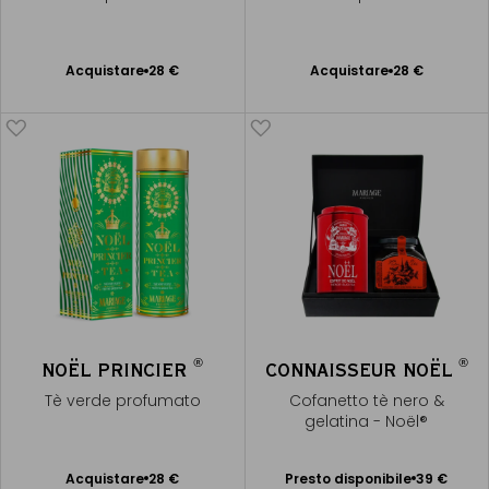
Acquistare
28 €
Acquistare
28 €
Aggiungere
Aggiungere
al Carrello
al Carrello
®
®
NOËL PRINCIER
CONNAISSEUR NOËL
Tè verde profumato
Cofanetto tè nero &
gelatina - Noël®
Presto disponibile
Acquistare
28 €
Presto disponibile
39 €
Aggiungere