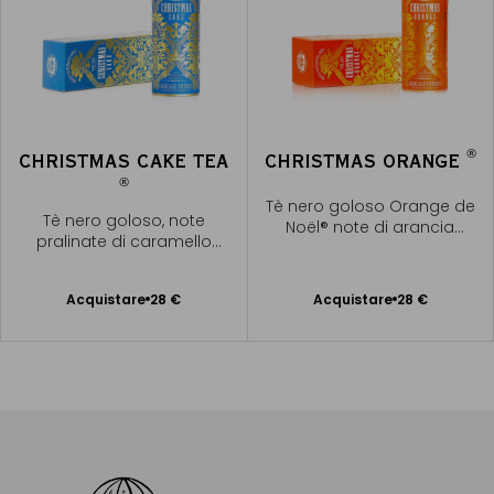
®
CHRISTMAS CAKE TEA
CHRISTMAS ORANGE
®
Tè nero goloso Orange de
Tè nero goloso, note
Noël® note di arancia
pralinate di caramello
candita alle spezie
vanigliato
Acquistare
28 €
Acquistare
28 €
Aggiungere
Aggiungere
al Carrello
al Carrello