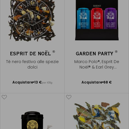
®
®
ESPRIT DE NOËL
GARDEN PARTY
Tè nero festivo alle spezie
Marco Polo®, Esprit De
dolci
Noël® & Earl Grey
Provence®
Acquistare
13 €
Acquistare
68 €
per 100g
Aggiungere
Aggiungere
al Carrello
al Carrello