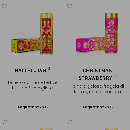
®
HALLELUJAH
CHRISTMAS
®
STRAWBERRY
Tè nero con note festive
Tè nero goloso, fragola di
fruttate & vanigliate
Natale, note di vaniglia
Acquistare
28 €
Acquistare
28 €
Aggiungere
Aggiungere
al Carrello
al Carrello