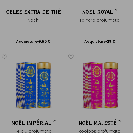
®
GELÉE EXTRA DE THÉ
NOËL ROYAL
Noël®
Tè nero profumato
Acquistare
9,50 €
Acquistare
28 €
Aggiungere
Aggiungere
al Carrello
al Carrello
®
®
NOËL IMPÉRIAL
NOËL MAJESTÉ
Tè blu profumato
Rooibos profumato