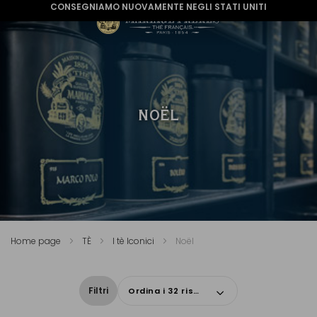
CONSEGNIAMO NUOVAMENTE NEGLI STATI UNITI
NOËL
Home page
TÈ
I tè Iconici
Noël
Filtri
Ordina i 32 risultati