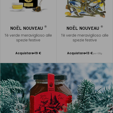
®
®
NOËL NOUVEAU
NOËL NOUVEAU
Tè verde meraviglioso alle
Tè verde meraviglioso alle
spezie festive
spezie festive
Acquistare
19 €
Acquistare
13 €
per 100g
Aggiungere
Aggiungere
al Carrello
al Carrello