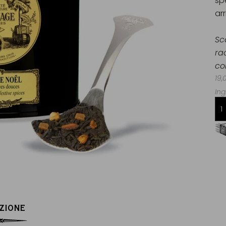
spe
ar
Sc
ra
co
19,
Ing
Consegna gratuita da 60€
in Francia Metropolitana
ZIONE