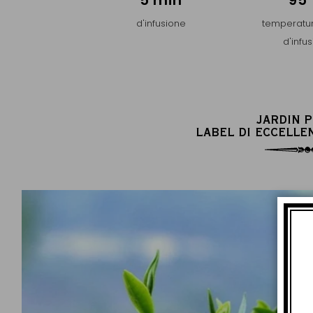
5 min
95
d'infusione
temperatur
d'infu
JARDIN 
LABEL DI ECCELLE