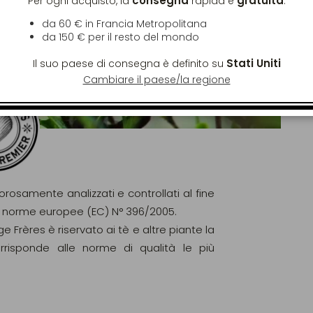
consegna
gratuita
Per ogni acquisto, la
rapida è
:
da 60 € in Francia Metropolitana
da
150 €
per il resto del mondo
Stati Uniti
Il suo paese di consegna è definito su
Cambiare il paese/la regione
gorosamente analizzati e controllati al fine
elle norme europee (EC) N° 396/2005.
ge Frères è riservato ai tè e altre piante la
orrisponde alle norme di qualità le più