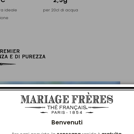
°C
2,5g
a ideale
per 20cl di acqua
sione
PREMIER
NZA E DI PUREZZA
Chiu
Benvenuti