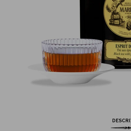
Pagamento online sicuro al 100 %
(MasterCard, CB, Visa, PayPal)
DESCRI