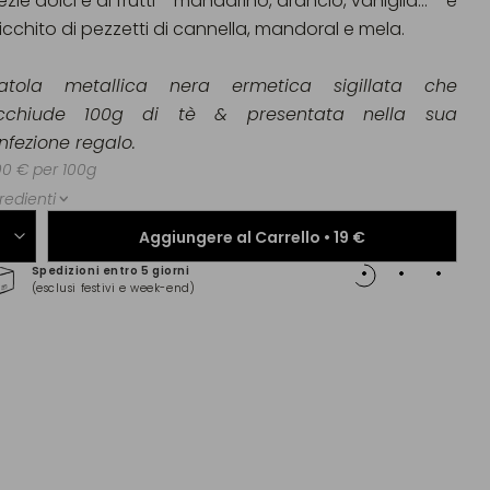
zie dolci e ai frutti - mandarino, arancio, vaniglia... - e
ricchito di pezzetti di cannella, mandoral e mela.
atola metallica nera ermetica sigillata che
cchiude 100g di tè & presentata nella sua
nfezione regalo.
00 € per 100g
redienti
Aggiungere al Carrello •
19 €
Spedizioni entro 5 giorni
Pagam
(esclusi festivi e week-end)
(Maste