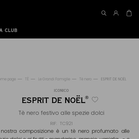
A CLUB
ome page
TÈ
Le Grandi Famiglie
Tè nero
ESPRIT DE NOËL
ICONICO
®
ESPRIT DE NOËL
Tè nero festivo alle spezie dolci
RIF
TC921
 nostra composizione è un tè nero profumato alle