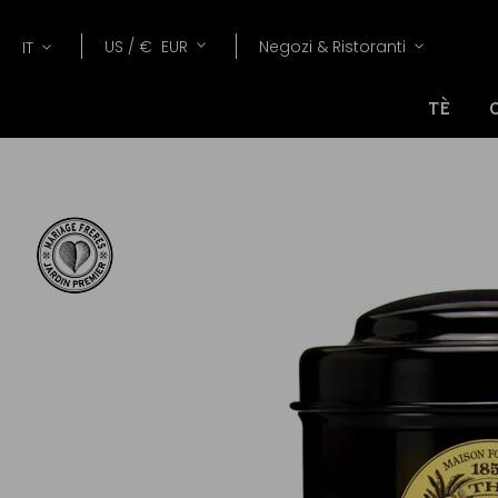
Lang
Valuta
US /
€
EUR
Negozi & Ristoranti
IT
TÈ