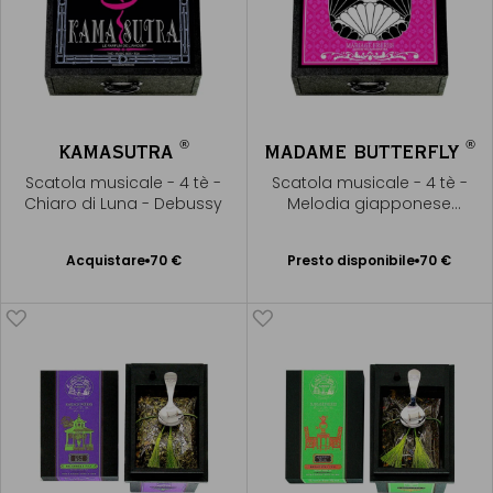
®
®
KAMASUTRA
MADAME BUTTERFLY
Scatola musicale - 4 tè -
Scatola musicale - 4 tè -
Chiaro di Luna - Debussy
Melodia giapponese
Sakura, Sakura
Presto disponibile
Acquistare
70 €
Presto disponibile
70 €
Aggiungere
Avvisami
al Carrello