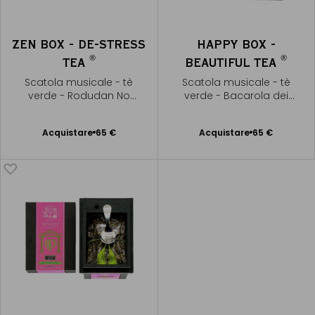
ZEN BOX - DE-STRESS
HAPPY BOX -
®
®
TEA
BEAUTIFUL TEA
Scatola musicale - tè
Scatola musicale - tè
verde - Rodudan No
verde - Bacarola dei
Shirabe - Yatsuhashi
racconti di Hoffmann
Kengyo
Acquistare
65 €
Acquistare
65 €
Aggiungere
Aggiungere
al Carrello
al Carrello