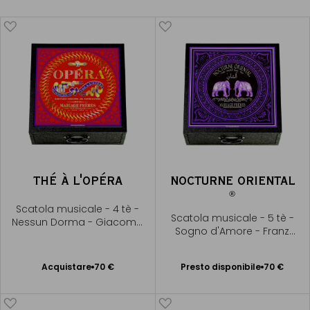
THÉ À L'OPÉRA
NOCTURNE ORIENTAL
®
Scatola musicale - 4 tè -
Scatola musicale - 5 tè -
Nessun Dorma - Giacomo
Sogno d'Amore - Franz
Puccini
Liszt
Presto disponibile
Acquistare
70 €
Presto disponibile
70 €
Aggiungere
Avvisami
al Carrello