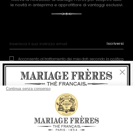
le novità in anteprima e approfittare di vantaggi esclusivi.
Iscrizione alla nostra Newsletter:
Iscriversi
Acconsento al trattamento dei miei dati secondo la
politica
di gestione dei dati personali
Chiudi
Benvenuti
consegna
Per ogni acquisto, la
rapida è
gratuita
:
da 60 € in Francia Metropolitana
Contatto
La nostra storia
Condizioni generali di vendita
da
150 €
per il resto del mondo
Diventare socio
Politica dei cookies