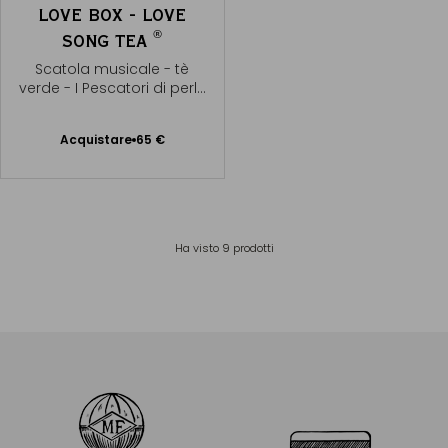
LOVE BOX - LOVE
®
SONG TEA
Scatola musicale - tè
verde - I Pescatori di perle
- Bizet
Acquistare
65 €
Aggiungere
al Carrello
Ha visto
9
prodotti