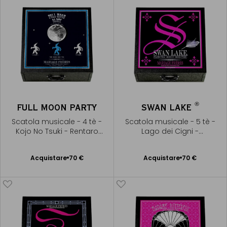
®
FULL MOON PARTY
SWAN LAKE
Scatola musicale - 4 tè -
Scatola musicale - 5 tè -
Kojo No Tsuki - Rentaro
Lago dei Cigni -
Taki
Tchaïkovsky
Acquistare
70 €
Acquistare
70 €
Aggiungere
Aggiungere
al Carrello
al Carrello