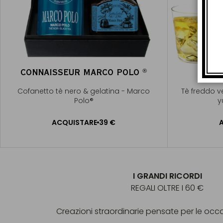
CONNAISSEUR MARCO POLO
®
®
Cofanetto tè nero & gelatina - Marco
Tè freddo v
Polo®
y
ACQUISTARE
39 €
AGGIUNGERE AL CARRELLO
AGGI
I GRANDI RICORDI
REGALI OLTRE I 60 €
Creazioni straordinarie pensate per le occas