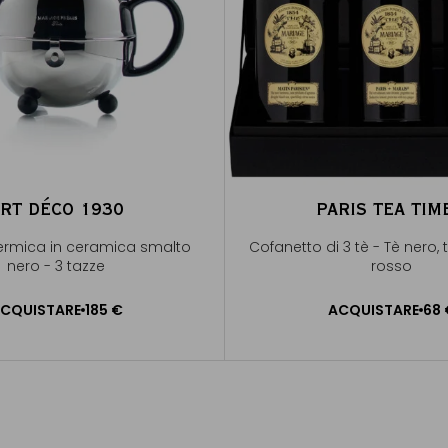
RT DÉCO 1930
PARIS TEA TI
termica in ceramica smalto
Cofanetto di 3 tè - Tè nero, 
nero - 3 tazze
rosso
CQUISTARE
185 €
ACQUISTARE
68 
UNGERE AL CARRELLO
AGGIUNGERE AL CAR