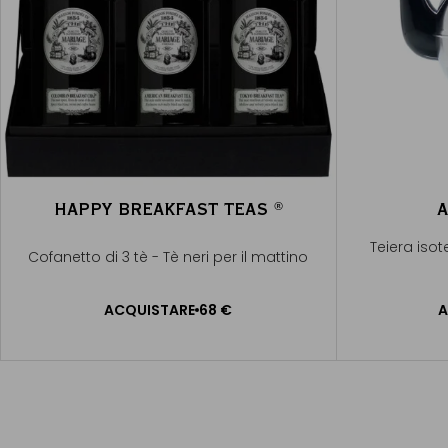
HAPPY BREAKFAST TEAS
A
®
®
Teiera iso
Cofanetto di 3 tè - Tè neri per il mattino
ACQUISTARE
68 €
A
AGGIUNGERE AL CARRELLO
AGGI