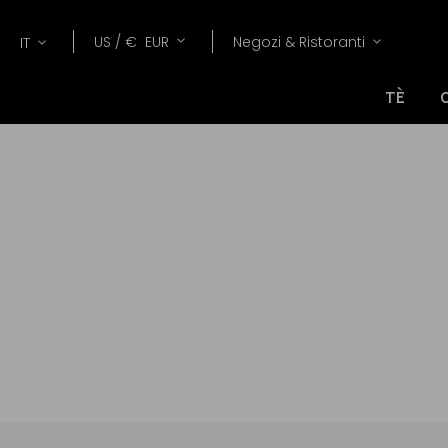
Lang
Valuta
US /
€
EUR
Negozi & Ristoranti
IT
TÈ