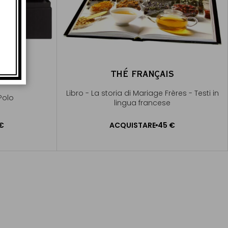
REAK
THÉ FRANÇAIS
Libro - La storia di Mariage Frères - Testi in
Polo
lingua francese
€
ACQUISTARE
45 €
RELLO
AGGIUNGERE AL CARRELLO