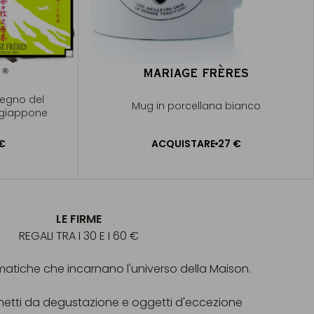
U
MARIAGE FRÈRES
®
®
legno del
Mug in porcellana bianco
 giappone
€
ACQUISTARE
27 €
RELLO
AGGIUNGERE AL CARRELLO
LE FIRME
REGALI TRA I 30 E I 60 €
atiche che incarnano l'universo della Maison.
anetti da degustazione e oggetti d'eccezione