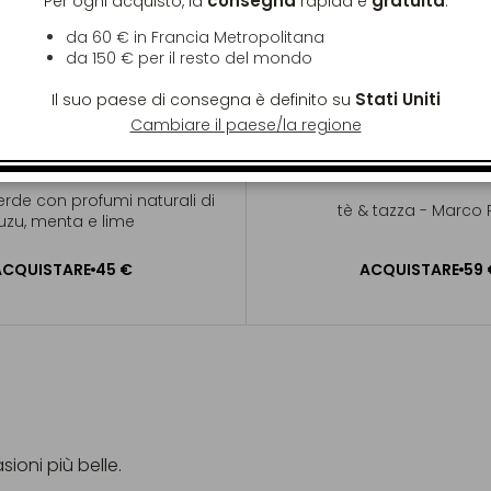
consegna
gratuita
Per ogni acquisto, la
rapida è
:
da 60 € in Francia Metropolitana
da
150 €
per il resto del mondo
Stati Uniti
Il suo paese di consegna è definito su
Cambiare il paese/la regione
TOKYO MOJITO
COFFRET TEA B
erde con profumi naturali di
tè & tazza - Marco 
uzu, menta e lime
ACQUISTARE
45 €
ACQUISTARE
59 
UNGERE AL CARRELLO
AGGIUNGERE AL CAR
ioni più belle.