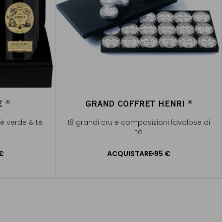
ME
GRAND COFFRET HENRI
®
®
®
®
tè verde & tè
18 grandi cru e composizioni favolose di
tè
€
ACQUISTARE
95 €
RELLO
AGGIUNGERE AL CARRELLO