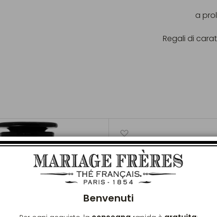
a pro
Regali di carat
Chiu
Benvenuti