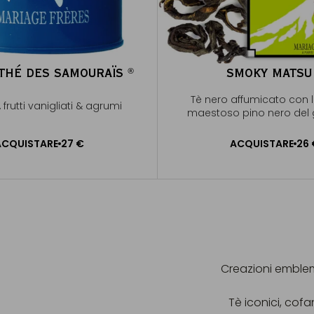
 THÉ DES SAMOURAÏS
SMOKY MATS
®
®
Tè nero affumicato con 
 frutti vanigliati & agrumi
maestoso pino nero del
ACQUISTARE
27 €
ACQUISTARE
26 
UNGERE AL CARRELLO
AGGIUNGERE AL CAR
Creazioni emblem
Tè iconici, cof