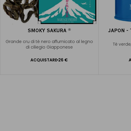
SMOKY SAKURA
JAPON -
®
®
Grande cru di tè nero affumicato al legno
Tè verde,
di ciliegio Giapponese
ACQUISTARE
26 €
AGGIUNGERE AL CARRELLO
AGGI