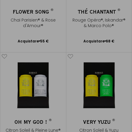
®
®
FLOWER SONG
THÉ CHANTANT
Chaï Parisien® & Rose
Rouge Opéra®, Iskandar®
d'Amour®
& Marco Polo®
Acquistare
55 €
Acquistare
68 €
Aggiungere
Aggiungere
al Carrello
al Carrello
®
®
OH MY GOD !
VERY YUZU
Citron Soleil & Pleine Lune®
Citron Soleil & Yuzu