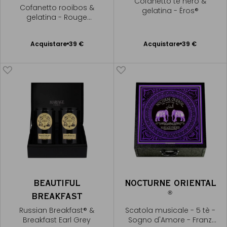
Cofanetto tè nero &
Cofanetto rooibos &
gelatina - Éros®
gelatina - Rouge
Bourbon®
Acquistare
39 €
Acquistare
39 €
Aggiungere
Aggiungere
al Carrello
al Carrello
BEAUTIFUL
NOCTURNE ORIENTAL
®
BREAKFAST
Russian Breakfast® &
Scatola musicale - 5 tè -
Breakfast Earl Grey
Sogno d'Amore - Franz