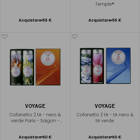
Temple®
Acquistare
55 €
Acquistare
55 €
Aggiungere
Aggiungere
al Carrello
al Carrello
VOYAGE
VOYAGE
Cofanetto 2 tè - nero &
Cofanetto 2 tè - tè nero &
verde Paris - Saïgon -
tè verde
Shanghai®
Acquistare
60 €
Acquistare
60 €
Aggiungere
Aggiungere