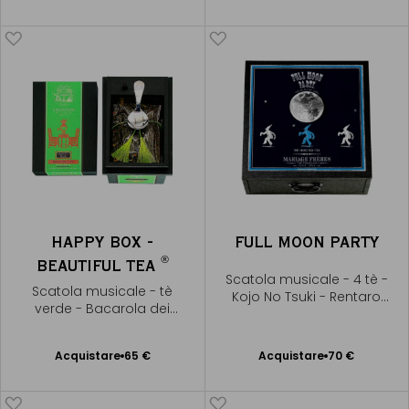
al Carrello
al Carrello
HAPPY BOX -
FULL MOON PARTY
®
BEAUTIFUL TEA
Scatola musicale - 4 tè -
Scatola musicale - tè
Kojo No Tsuki - Rentaro
verde - Bacarola dei
Taki
racconti di Hoffmann
Acquistare
65 €
Acquistare
70 €
Aggiungere
Aggiungere
al Carrello
al Carrello