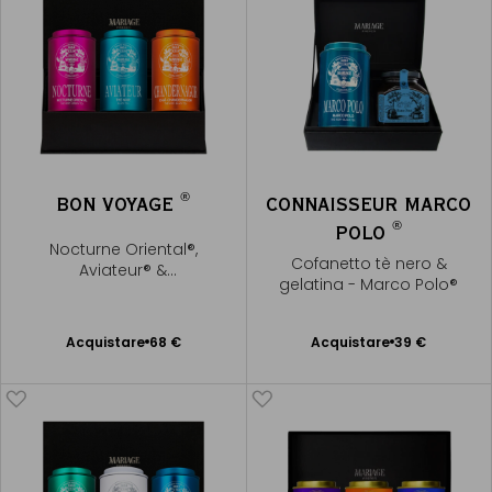
®
BON VOYAGE
CONNAISSEUR MARCO
®
POLO
Nocturne Oriental®,
Cofanetto tè nero &
Aviateur® &
gelatina - Marco Polo®
Chandernagor®
Acquistare
68 €
Acquistare
39 €
Aggiungere
Aggiungere
al Carrello
al Carrello