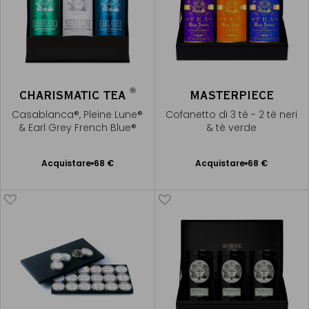
®
CHARISMATIC TEA
MASTERPIECE
Casablanca®, Pleine Lune®
Cofanetto di 3 tè - 2 tè neri
& Earl Grey French Blue®
& tè verde
Acquistare
68 €
Acquistare
68 €
Aggiungere
Aggiungere
al Carrello
al Carrello