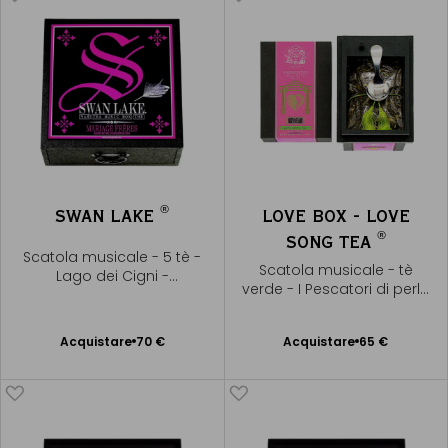
®
SWAN LAKE
LOVE BOX - LOVE
®
SONG TEA
Scatola musicale - 5 tè -
Scatola musicale - tè
Lago dei Cigni -
verde - I Pescatori di perle
Tchaïkovsky
- Bizet
Acquistare
70 €
Acquistare
65 €
Aggiungere
Aggiungere
al Carrello
al Carrello