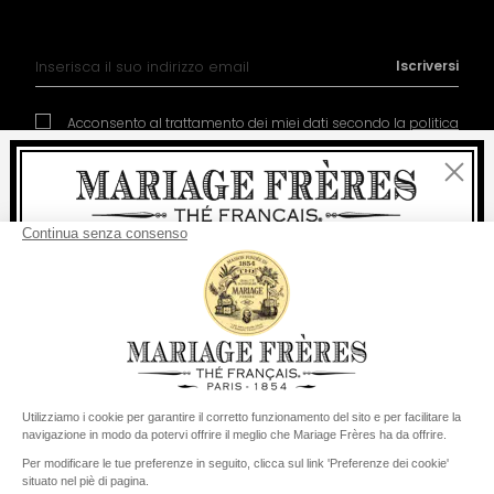
Iscrizione alla nostra Newsletter:
Iscriversi
Acconsento al trattamento dei miei dati secondo la
politica
di gestione dei dati personali
Chiudi
Benvenuti
consegna
Per ogni acquisto, la
rapida è
gratuita
:
da 60 € in Francia Metropolitana
Contatto
La nostra storia
Condizioni generali di vendita
da
150 €
per il resto del mondo
Diventare socio
Politica dei cookies
Preferenze per i cookie
Stati Uniti
Il suo paese di consegna è definito su
Cambiare il paese/la regione
© COPYRIGHT 2026 / MARIAGE FRERES