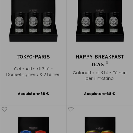
TOKYO-PARIS
HAPPY BREAKFAST
®
TEAS
Cofanetto di 3 tè -
Cofanetto di 3 tè - Tè neri
Darjeeling nero & 2 tè neri
per il mattino
Acquistare
68 €
Acquistare
68 €
Aggiungere
Aggiungere
al Carrello
al Carrello