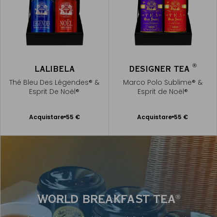
®
LALIBELA
DESIGNER TEA
Thé Bleu Des Légendes® &
Marco Polo Sublime® &
Esprit De Noël®
Esprit de Noël®
Acquistare
55 €
Acquistare
55 €
Aggiungere
Aggiungere
al Carrello
al Carrello
WORLD BREAKFAST TEA
®