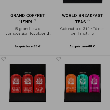
GRAND COFFRET
WORLD BREAKFAST
®
®
HENRI
TEAS
18 grandi cru e
Cofanetto di 3 tè - Tè neri
composizioni favolose di
per il mattino
tè
Acquistare
95 €
Acquistare
68 €
Aggiungere
Aggiungere
al Carrello
al Carrello