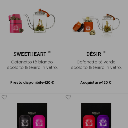
®
®
SWEETHEART
DÉSIR
Cofanetto tè bianco
Cofanetto tè verde
scolpito & teiera in vetro
scolpito & teiera in vetro
soffiato
soffiato
Presto disponibile
Presto disponibile
120 €
Acquistare
120 €
Aggiungere
Avvisami
al Carrello