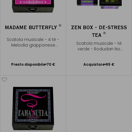
®
MADAME BUTTERFLY
ZEN BOX - DE-STRESS
®
TEA
Scatola musicale - 4 tè -
Scatola musicale - tè
Melodia giapponese
verde - Rodudan No
Sakura, Sakura
Shirabe - Yatsuhashi
Presto disponibile
Kengyo
Presto disponibile
70 €
Acquistare
65 €
Aggiungere
Avvisami
al Carrello