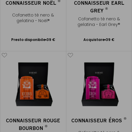
®
CONNAISSEUR NOËL
CONNAISSEUR EARL
®
GREY
Cofanetto tè nero &
Cofanetto tè nero &
gelatina - Noël®
gelatina - Earl Grey®
Presto disponibile
Presto disponibile
39 €
Acquistare
39 €
Aggiungere
Avvisami
al Carrello
®
CONNAISSEUR ROUGE
CONNAISSEUR ÉROS
®
BOURBON