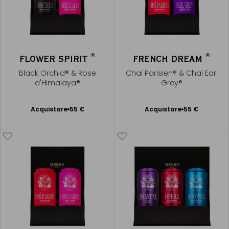
®
®
FLOWER SPIRIT
FRENCH DREAM
Black Orchid® & Rose
Chaï Parisien® & Chaï Earl
d'Himalaya®
Grey®
Acquistare
55 €
Acquistare
55 €
Aggiungere
Aggiungere
al Carrello
al Carrello