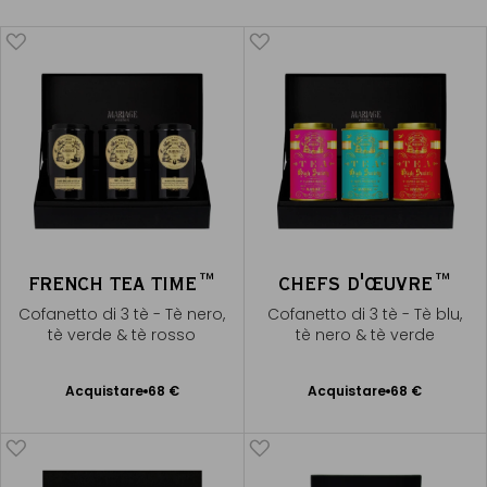
FRENCH TEA TIME™
CHEFS D'ŒUVRE™
Cofanetto di 3 tè - Tè nero,
Cofanetto di 3 tè - Tè blu,
tè verde & tè rosso
tè nero & tè verde
Acquistare
68 €
Acquistare
68 €
Aggiungere
Aggiungere
al Carrello
al Carrello