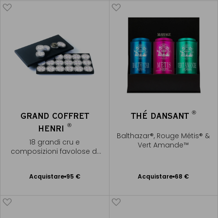
®
GRAND COFFRET
THÉ DANSANT
®
HENRI
Balthazar®, Rouge Métis® &
18 grandi cru e
Vert Amande™
composizioni favolose di
tè
Acquistare
95 €
Acquistare
68 €
Aggiungere
Aggiungere
al Carrello
al Carrello