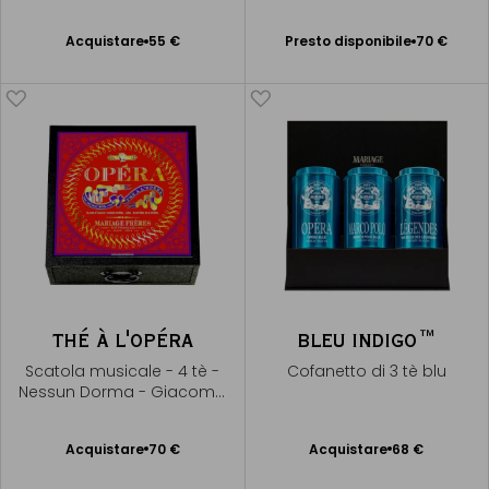
Liszt
Presto disponibile
Acquistare
55 €
Presto disponibile
70 €
Aggiungere
Avvisami
al Carrello
THÉ À L'OPÉRA
BLEU INDIGO™
Scatola musicale - 4 tè -
Cofanetto di 3 tè blu
Nessun Dorma - Giacomo
Puccini
Acquistare
70 €
Acquistare
68 €
Aggiungere
Aggiungere
al Carrello
al Carrello