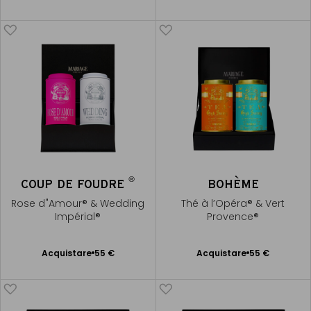
al Carrello
al Carrello
®
COUP DE FOUDRE
BOHÈME
Rose d"Amour® & Wedding
Thé à l’Opéra® & Vert
Impérial®
Provence®
Acquistare
55 €
Acquistare
55 €
Aggiungere
Aggiungere
al Carrello
al Carrello