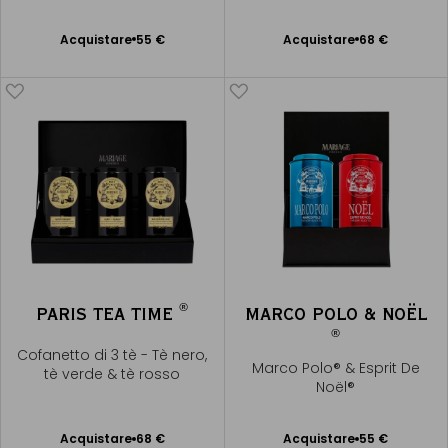
Provence®
Acquistare
55 €
Acquistare
68 €
Aggiungere
Aggiungere
al Carrello
al Carrello
®
PARIS TEA TIME
MARCO POLO & NOËL
®
Cofanetto di 3 tè - Tè nero,
Marco Polo® & Esprit De
tè verde & tè rosso
Noël®
Acquistare
68 €
Acquistare
55 €
Aggiungere
Aggiungere