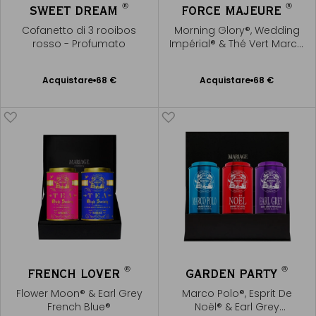
®
®
SWEET DREAM
FORCE MAJEURE
Cofanetto di 3 rooibos
Morning Glory®, Wedding
rosso - Profumato
Impérial® & Thé Vert Marco
Polo®
Acquistare
68 €
Acquistare
68 €
Aggiungere
Aggiungere
al Carrello
al Carrello
®
®
FRENCH LOVER
GARDEN PARTY
Flower Moon® & Earl Grey
Marco Polo®, Esprit De
French Blue®
Noël® & Earl Grey