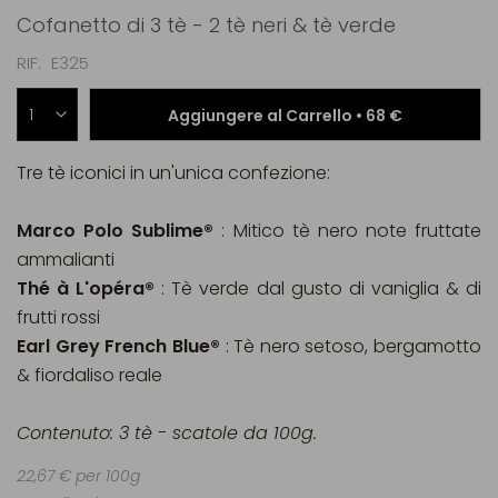
Cofanetto di 3 tè - 2 tè neri & tè verde
RIF
E325
Aggiungere al Carrello •
68 €
Tre tè iconici in un'unica confezione:
Marco Polo Sublime®
: Mitico tè nero note fruttate
ammalianti
Thé à L'opéra®
: Tè verde dal gusto di vaniglia & di
frutti rossi
Earl Grey French Blue®
: Tè nero setoso, bergamotto
& fiordaliso reale
Contenuto: 3 tè - scatole da 100g.
22,67 € per 100g