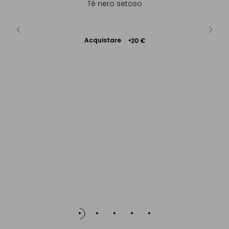
 vaniglia &
Tè nero setoso
Ar
.
Acquistare
Ac
0 €
20 €
Aggiungere
al Carrello