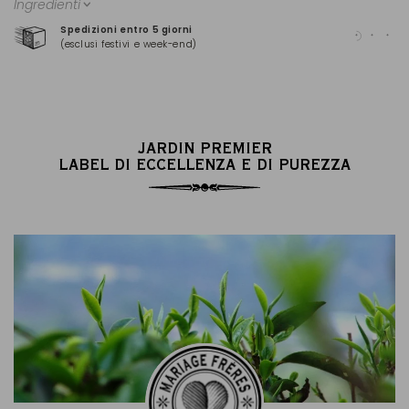
Ingredienti
Spedizioni entro 5 giorni
Pag
(esclusi festivi e week-end)
(Ma
JARDIN PREMIER
LABEL DI ECCELLENZA E DI PUREZZA