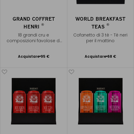
GRAND COFFRET
WORLD BREAKFAST
®
®
HENRI
TEAS
18 grandi cru e
Cofanetto di 3 tè - Tè neri
composizioni favolose di
per il mattino
tè
Acquistare
95 €
Acquistare
68 €
Aggiungere
Aggiungere
al Carrello
al Carrello