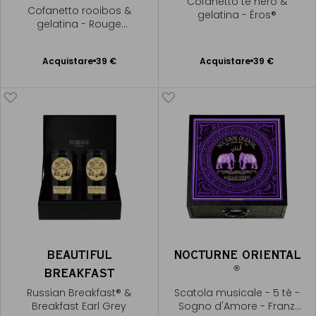
Cofanetto tè nero &
Cofanetto rooibos &
gelatina - Éros®
gelatina - Rouge
Bourbon®
Acquistare
39 €
Acquistare
39 €
Aggiungere
Aggiungere
al Carrello
al Carrello
BEAUTIFUL
NOCTURNE ORIENTAL
®
BREAKFAST
Russian Breakfast® &
Scatola musicale - 5 tè -
Breakfast Earl Grey
Sogno d'Amore - Franz