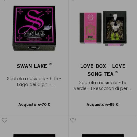
®
SWAN LAKE
LOVE BOX - LOVE
®
SONG TEA
Scatola musicale - 5 tè -
Scatola musicale - tè
Lago dei Cigni -
verde - I Pescatori di perle
Tchaïkovsky
- Bizet
Acquistare
70 €
Acquistare
65 €
Aggiungere
Aggiungere
al Carrello
al Carrello