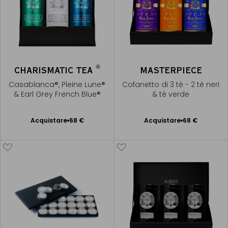
®
CHARISMATIC TEA
MASTERPIECE
Casablanca®, Pleine Lune®
Cofanetto di 3 tè - 2 tè neri
& Earl Grey French Blue®
& tè verde
Acquistare
68 €
Acquistare
68 €
Aggiungere
Aggiungere
al Carrello
al Carrello