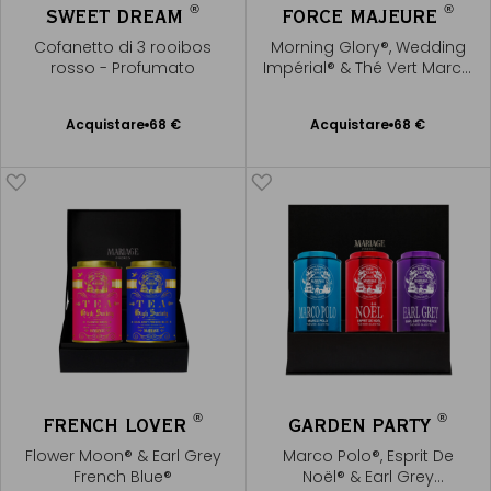
®
®
SWEET DREAM
FORCE MAJEURE
Cofanetto di 3 rooibos
Morning Glory®, Wedding
rosso - Profumato
Impérial® & Thé Vert Marco
Polo®
Acquistare
68 €
Acquistare
68 €
Aggiungere
Aggiungere
al Carrello
al Carrello
®
®
FRENCH LOVER
GARDEN PARTY
Flower Moon® & Earl Grey
Marco Polo®, Esprit De
French Blue®
Noël® & Earl Grey