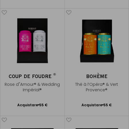
al Carrello
al Carrello
®
COUP DE FOUDRE
BOHÈME
Rose d"Amour® & Wedding
Thé à l’Opéra® & Vert
Impérial®
Provence®
Acquistare
55 €
Acquistare
55 €
Aggiungere
Aggiungere
al Carrello
al Carrello