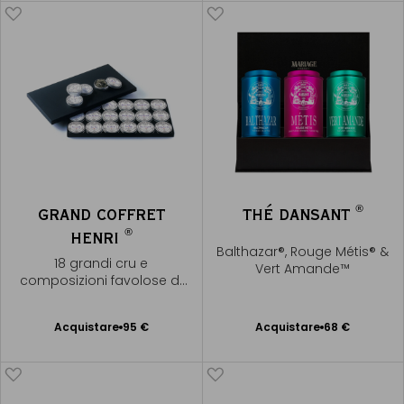
®
GRAND COFFRET
THÉ DANSANT
®
HENRI
Balthazar®, Rouge Métis® &
18 grandi cru e
Vert Amande™
composizioni favolose di
tè
Acquistare
95 €
Acquistare
68 €
Aggiungere
Aggiungere
al Carrello
al Carrello