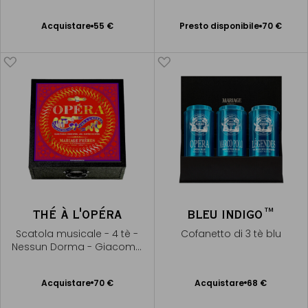
Liszt
Presto disponibile
Acquistare
55 €
Presto disponibile
70 €
Aggiungere
Avvisami
al Carrello
THÉ À L'OPÉRA
BLEU INDIGO™
Scatola musicale - 4 tè -
Cofanetto di 3 tè blu
Nessun Dorma - Giacomo
Puccini
Acquistare
70 €
Acquistare
68 €
Aggiungere
Aggiungere
al Carrello
al Carrello