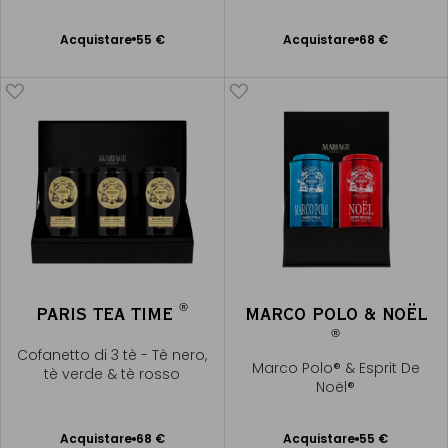
Provence®
Acquistare
55 €
Acquistare
68 €
Aggiungere
Aggiungere
al Carrello
al Carrello
®
PARIS TEA TIME
MARCO POLO & NOËL
®
Cofanetto di 3 tè - Tè nero,
Marco Polo® & Esprit De
tè verde & tè rosso
Noël®
Acquistare
68 €
Acquistare
55 €
Aggiungere
Aggiungere