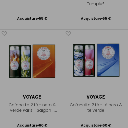
Temple®
Acquistare
55 €
Acquistare
55 €
Aggiungere
Aggiungere
al Carrello
al Carrello
VOYAGE
VOYAGE
Cofanetto 2 tè - nero &
Cofanetto 2 tè - tè nero &
verde Paris - Saïgon -
tè verde
Shanghai®
Acquistare
60 €
Acquistare
60 €
Aggiungere
Aggiungere