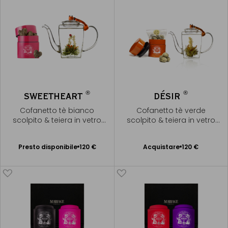
®
®
SWEETHEART
DÉSIR
Cofanetto tè bianco
Cofanetto tè verde
scolpito & teiera in vetro
scolpito & teiera in vetro
soffiato
soffiato
Presto disponibile
Presto disponibile
120 €
Acquistare
120 €
Aggiungere
Avvisami
al Carrello