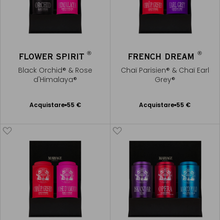
®
®
FLOWER SPIRIT
FRENCH DREAM
Black Orchid® & Rose
Chaï Parisien® & Chaï Earl
d'Himalaya®
Grey®
Acquistare
55 €
Acquistare
55 €
Aggiungere
Aggiungere
al Carrello
al Carrello