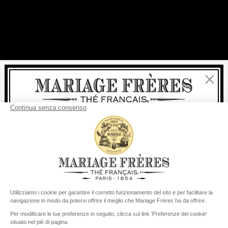
Chiudi
Benvenuti
consegna
Per ogni acquisto, la
rapida è
gratuita
:
da 60 € in Francia Metropolitana
da
150 €
per il resto del mondo
Stati Uniti
Il suo paese di consegna è definito su
Cambiare il paese/la regione