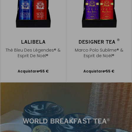
®
LALIBELA
DESIGNER TEA
Thé Bleu Des Légendes® &
Marco Polo Sublime® &
Esprit De Noël®
Esprit de Noël®
Acquistare
55 €
Acquistare
55 €
Aggiungere
Aggiungere
al Carrello
al Carrello
WORLD BREAKFAST TEA
®