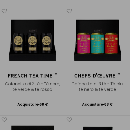
FRENCH TEA TIME™
CHEFS D'ŒUVRE™
Cofanetto di 3 tè - Tè nero,
Cofanetto di 3 tè - Tè blu,
tè verde & tè rosso
tè nero & tè verde
Acquistare
68 €
Acquistare
68 €
Aggiungere
Aggiungere
al Carrello
al Carrello