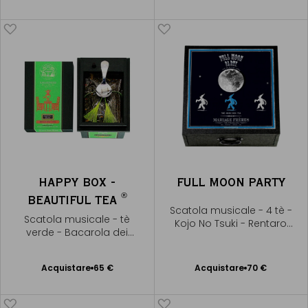
al Carrello
al Carrello
HAPPY BOX -
FULL MOON PARTY
®
BEAUTIFUL TEA
Scatola musicale - 4 tè -
Scatola musicale - tè
Kojo No Tsuki - Rentaro
verde - Bacarola dei
Taki
racconti di Hoffmann
Acquistare
65 €
Acquistare
70 €
Aggiungere
Aggiungere
al Carrello
al Carrello