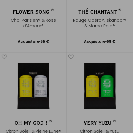
®
®
FLOWER SONG
THÉ CHANTANT
Chaï Parisien® & Rose
Rouge Opéra®, Iskandar®
d'Amour®
& Marco Polo®
Acquistare
55 €
Acquistare
68 €
Aggiungere
Aggiungere
al Carrello
al Carrello
®
®
OH MY GOD !
VERY YUZU
Citron Soleil & Pleine Lune®
Citron Soleil & Yuzu