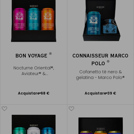
®
BON VOYAGE
CONNAISSEUR MARCO
®
POLO
Nocturne Oriental®,
Cofanetto tè nero &
Aviateur® &
gelatina - Marco Polo®
Chandernagor®
Acquistare
68 €
Acquistare
39 €
Aggiungere
Aggiungere
al Carrello
al Carrello