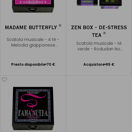
®
MADAME BUTTERFLY
ZEN BOX - DE-STRESS
®
TEA
Scatola musicale - 4 tè -
Scatola musicale - tè
Melodia giapponese
verde - Rodudan No
Sakura, Sakura
Shirabe - Yatsuhashi
Presto disponibile
Kengyo
Presto disponibile
70 €
Acquistare
65 €
Aggiungere
Avvisami
al Carrello