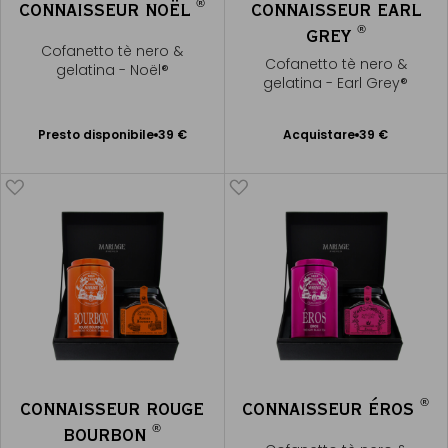
®
CONNAISSEUR NOËL
CONNAISSEUR EARL
®
GREY
Cofanetto tè nero &
Cofanetto tè nero &
gelatina - Noël®
gelatina - Earl Grey®
Presto disponibile
Presto disponibile
39 €
Acquistare
39 €
Aggiungere
Avvisami
al Carrello
®
CONNAISSEUR ROUGE
CONNAISSEUR ÉROS
®
BOURBON