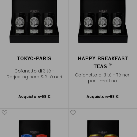
TOKYO-PARIS
HAPPY BREAKFAST
®
TEAS
Cofanetto di 3 tè -
Cofanetto di 3 tè - Tè neri
Darjeeling nero & 2 tè neri
per il mattino
Acquistare
68 €
Acquistare
68 €
Aggiungere
Aggiungere
al Carrello
al Carrello