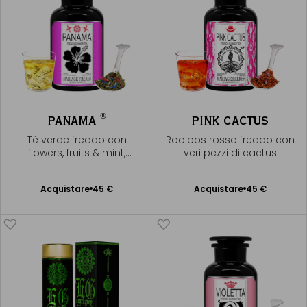
®
PANAMA
PINK CACTUS
Tè verde freddo con
Rooibos rosso freddo con
flowers, fruits & mint,
veri pezzi di cactus
liquore dorato
Acquistare
45 €
Acquistare
45 €
Aggiungere
Aggiungere
al Carrello
al Carrello