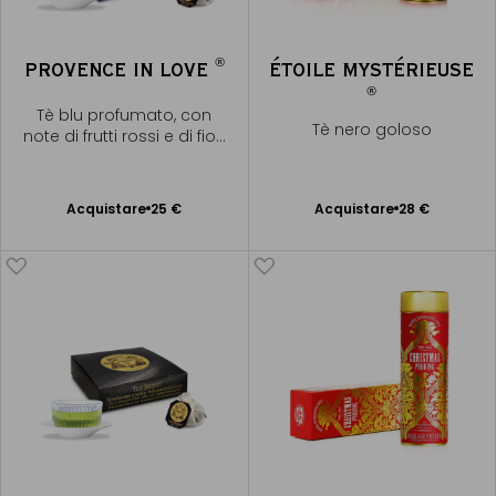
®
PROVENCE IN LOVE
ÉTOILE MYSTÉRIEUSE
®
Tè blu profumato, con
Tè nero goloso
note di frutti rossi e di fiori
di lavanda
Acquistare
25 €
Acquistare
28 €
Aggiungere
Aggiungere
al Carrello
al Carrello