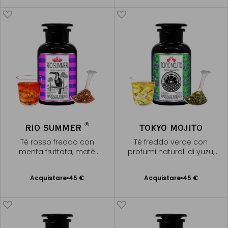
al Carrello
al Carrello
®
RIO SUMMER
TOKYO MOJITO
Tè rosso freddo con
Tè freddo verde con
menta fruttata, matè
profumi naturali di yuzu,
verde & açaí
menta e lime
Acquistare
45 €
Acquistare
45 €
Aggiungere
Aggiungere
al Carrello
al Carrello