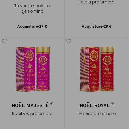
Tè blu profumato
Tè verde scolpito,
gelsomino
Acquistare
27 €
Acquistare
28 €
Aggiungere
Aggiungere
al Carrello
al Carrello
®
®
NOËL MAJESTÉ
NOËL ROYAL
Rooibos profumato
Tè nero profumato