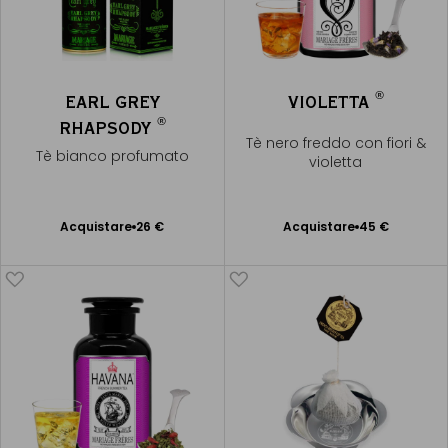
®
EARL GREY
VIOLETTA
®
RHAPSODY
Tè nero freddo con fiori &
Tè bianco profumato
violetta
Acquistare
26 €
Acquistare
45 €
Aggiungere
Aggiungere
al Carrello
al Carrello