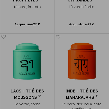
Tè nero, fruttato
Tè verde fiorito
Acquistare
27 €
Acquistare
27 €
Aggiungere
Aggiungere
al Carrello
al Carrello
LAOS - THÉ DES
INDE - THÉ DES
®
®
MOUSSONS
MAHARAJAHS
Tè verde, fiorito
Tè nero, agrumi & note
pasticcere