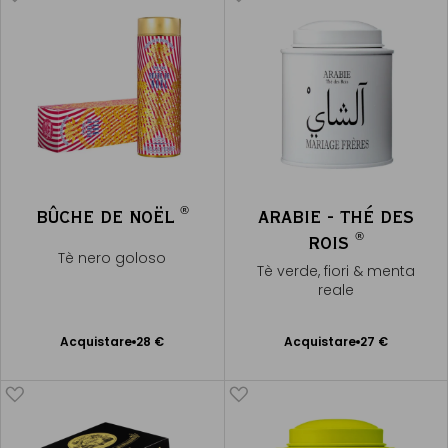
®
BÛCHE DE NOËL
ARABIE - THÉ DES
®
ROIS
Tè nero goloso
Tè verde, fiori & menta
reale
Acquistare
28 €
Acquistare
27 €
Aggiungere
Aggiungere
al Carrello
al Carrello