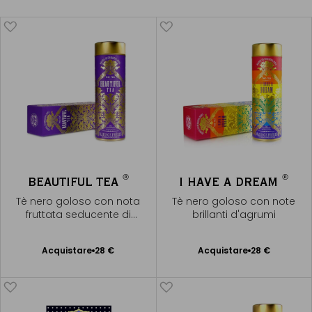
®
®
BEAUTIFUL TEA
I HAVE A DREAM
Tè nero goloso con nota
Tè nero goloso con note
fruttata seducente di
brillanti d'agrumi
melograno
Acquistare
28 €
Acquistare
28 €
Aggiungere
Aggiungere
al Carrello
al Carrello