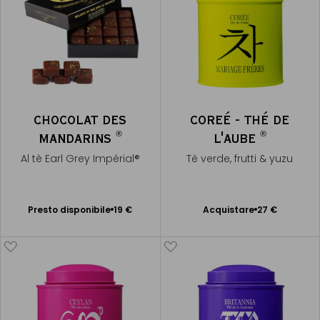
CHOCOLAT DES
COREÉ - THÉ DE
®
®
MANDARINS
L'AUBE
Al tè Earl Grey Impérial®
Tè verde, frutti & yuzu
Presto disponibile
Presto disponibile
19 €
Acquistare
27 €
Aggiungere
Avvisami
al Carrello