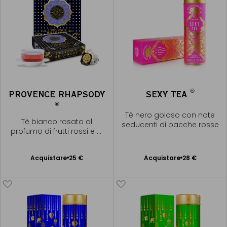
®
PROVENCE RHAPSODY
SEXY TEA
®
Tè nero goloso con note
Tè bianco rosato al
seducenti di bacche rosse
profumo di frutti rossi e di
lavanda
Acquistare
25 €
Acquistare
28 €
Aggiungere
Aggiungere
al Carrello
al Carrello