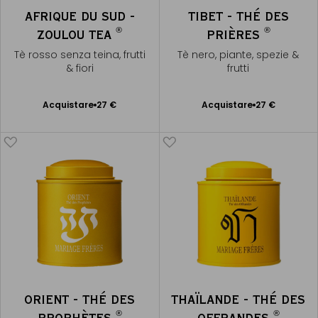
AFRIQUE DU SUD -
TIBET - THÉ DES
®
®
ZOULOU TEA
PRIÈRES
Tè rosso senza teina, frutti
Tè nero, piante, spezie &
& fiori
frutti
Acquistare
27 €
Acquistare
27 €
Aggiungere
Aggiungere
al Carrello
al Carrello
ORIENT - THÉ DES
THAÏLANDE - THÉ DES
®
®
PROPHÈTES
OFFRANDES