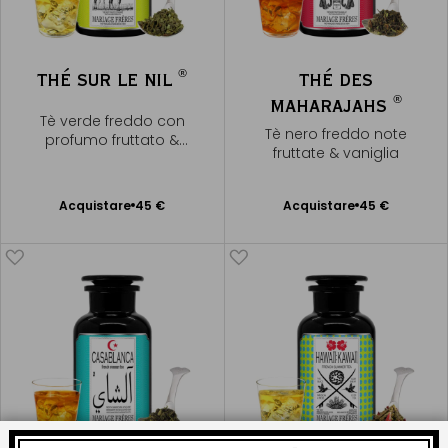
®
THÉ SUR LE NIL
THÉ DES
®
MAHARAJAHS
Tè verde freddo con
Tè nero freddo note
profumo fruttato &
fruttate & vaniglia
agrumato
Acquistare
45 €
Acquistare
45 €
Aggiungere
Aggiungere
al Carrello
al Carrello