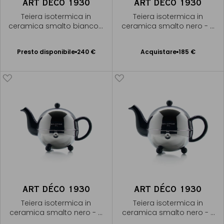
ART DÉCO 1930
ART DÉCO 1930
Teiera isotermica in
Teiera isotermica in
ceramica smalto bianco -
ceramica smalto nero - 3
7 tazze
tazze
Presto disponibile
Presto disponibile
240 €
Acquistare
185 €
Aggiungere
Avvisami
al Carrello
ART DÉCO 1930
ART DÉCO 1930
Teiera isotermica in
Teiera isotermica in
ceramica smalto nero - 5
ceramica smalto nero - 7
tazze
tazze