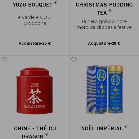
®
YUZU BOUQUET
CHRISTMAS PUDDING
®
TEA
Tè verde é yuzu -
Tè nero goloso, note
Giappone
morbide di spezie festive
Acquistare
25 €
Acquistare
28 €
Aggiungere
Aggiungere
al Carrello
al Carrello
®
CHINE - THÉ DU
NOËL IMPÉRIAL
®
DRAGON