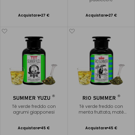
Acquistare
27 €
Acquistare
27 €
Aggiungere
Aggiungere
al Carrello
al Carrello
®
®
SUMMER YUZU
RIO SUMMER
Tè verde freddo con
Tè verde freddo con
agrumi giapponesi
menta fruttata, matè
verde & açaí
Acquistare
45 €
Acquistare
45 €
Aggiungere
Aggiungere