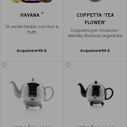
®
HAVANA
COPPETTA ‘TEA
FLOWER’
Tè verde freddo con fiori &
Coppetta per mussola -
frutti
Metallo, finizione argentata
Acquistare
45 €
Acquistare
59 €
Aggiungere
Aggiungere
al Carrello
al Carrello