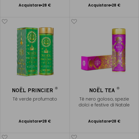
Acquistare
28 €
Acquistare
28 €
Aggiungere
Aggiungere
al Carrello
al Carrello
®
®
NOËL PRINCIER
NOËL TEA
Tè verde profumato
Tè nero goloso, spezie
dolci e festive di Natale
Acquistare
28 €
Acquistare
28 €
Aggiungere
Aggiungere
al Carrello
al Carrello