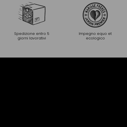
Spedizione entro 5
Impegno equo et
giorni lavorativi
ecologico