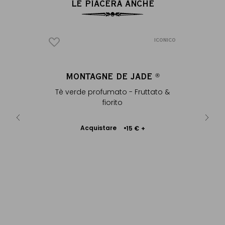
LE PIACERÀ ANCHE
ICONICO
MONTAGNE DE JADE
T
®
®
tato
Tè verde profumato - Fruttato &
Mug in
fiorito
Acquistare
Ac
 €
+
15 €
+
Aggiungere
al Carrello