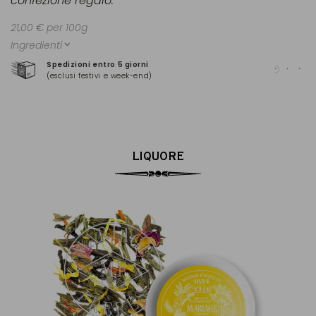
confezione regalo.
21,00 € per 100g
Ingredienti
Spedizioni entro 5 giorni
Pag
(esclusi festivi e week-end)
(Ma
LIQUORE