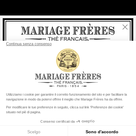
Chiudi
Benvenuti
consegna
Per ogni acquisto, la
rapida è
gratuita
:
da 60 € in Francia Metropolitana
da
150 €
per il resto del mondo
Stati Uniti
Il suo paese di consegna è definito su
Cambiare il paese/la regione
Menu
Cerca
Conto