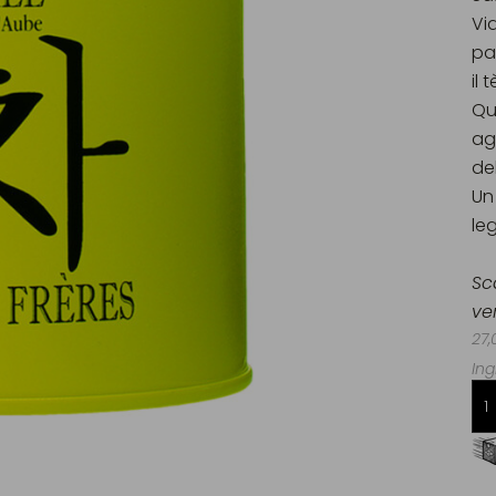
Vi
pa
il 
Qu
ag
de
Un
le
Sc
ve
27,
Ing
Consegna gratuita da 60€
in Francia Metropolitana