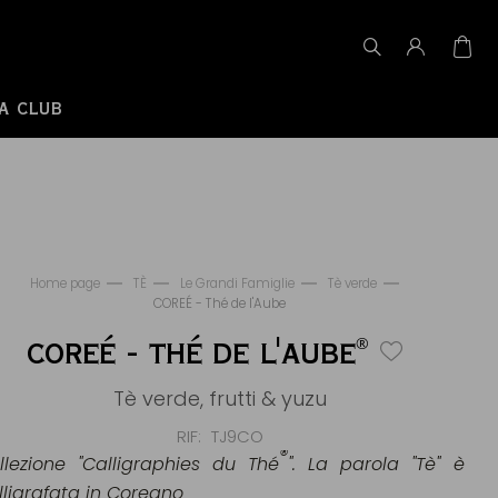
A CLUB
Home page
TÈ
Le Grandi Famiglie
Tè verde
COREÉ - Thé de l'Aube
®
COREÉ - THÉ DE L'AUBE
Tè verde, frutti & yuzu
RIF
TJ9CO
®
llezione "Calligraphies du Thé
". La parola "Tè" è
lligrafata in Coreano