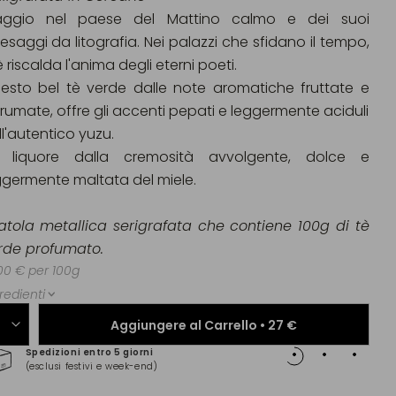
aggio nel paese del Mattino calmo e dei suoi
esaggi da litografia. Nei palazzi che sfidano il tempo,
tè riscalda l'anima degli eterni poeti.
esto bel tè verde dalle note aromatiche fruttate e
rumate, offre gli accenti pepati e leggermente aciduli
ll'autentico yuzu.
 liquore dalla cremosità avvolgente, dolce e
ggermente maltata del miele.
atola metallica serigrafata che contiene 100g di tè
rde profumato.
00 € per 100g
redienti
Aggiungere al Carrello •
27 €
Spedizioni entro 5 giorni
Pagam
(esclusi festivi e week-end)
(Maste