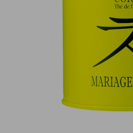
Pagamento online sicuro al 100 %
(MasterCard, CB, Visa, PayPal)