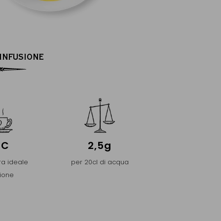
’INFUSIONE
°C
2,5g
a ideale
per 20cl di acqua
sione