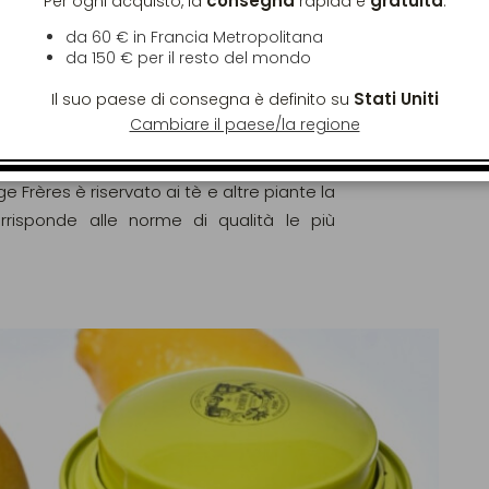
consegna
gratuita
Per ogni acquisto, la
rapida è
:
da 60 € in Francia Metropolitana
da
150 €
per il resto del mondo
Stati Uniti
Il suo paese di consegna è definito su
Cambiare il paese/la regione
gorosamente analizzati e controllati al fine
elle norme europee (EC) N° 396/2005.
ge Frères è riservato ai tè e altre piante la
orrisponde alle norme di qualità le più