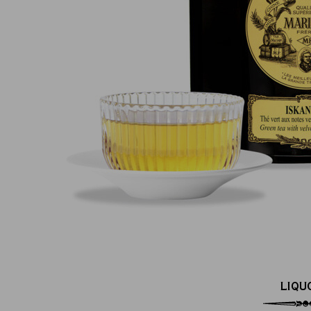
Pagamento online sicuro al 100 %
(MasterCard, CB, Visa, PayPal)
LIQU