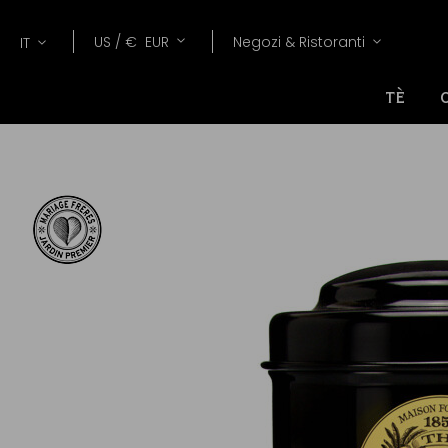
Lang
Valuta
US /
€
EUR
Negozi & Ristoranti
IT
TÈ