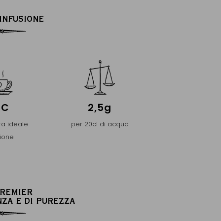
’INFUSIONE
°C
2,5g
a ideale
per 20cl di acqua
sione
PREMIER
NZA E DI PUREZZA