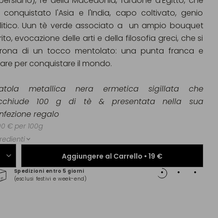
 persiano), re della Macedonia, faraone d'Egitto, che
 conquistato l'Asia e l'India, capo coltivato, genio
litico. Uun tè verde associato a un ampio bouquet
rito, evocazione delle arti e della filosofia greci, che si
rona di un tocco mentolato: una punta franca e
lare per conquistare il mondo.
atola metallica nera ermetica sigillata che
cchiude 100 g di tè & presentata nella sua
nfezione regalo
00 € per 100g
redienti
Aggiungere al Carrello •
19 €
Spedizioni entro 5 giorni
Pagam
(esclusi festivi e week-end)
(Maste