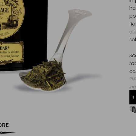
in
ha
po
fio
co
so
Sc
ra
co
19,
Ing
Consegna gratuita da 60€
in Francia Metropolitana
ORE