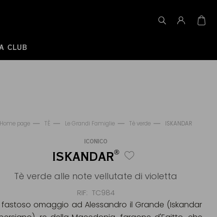
A CLUB
Home page
TÈ
Le Grandi Famiglie
Tè verde
ISKANDAR
ICONICO
®
ISKANDAR
Tè verde alle note vellutate di violetta
RIF
TC984
 fastoso omaggio ad Alessandro il Grande (Iskandar