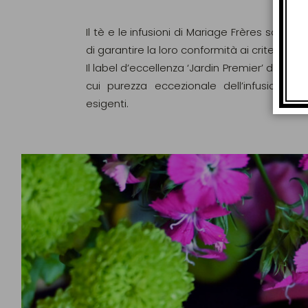
Il tè e le infusioni di Mariage Frères sono ri
di garantire la loro conformità ai criteri d
Il label d’eccellenza ‘Jardin Premier’ di Maria
cui purezza eccezionale dell’infusione c
esigenti.