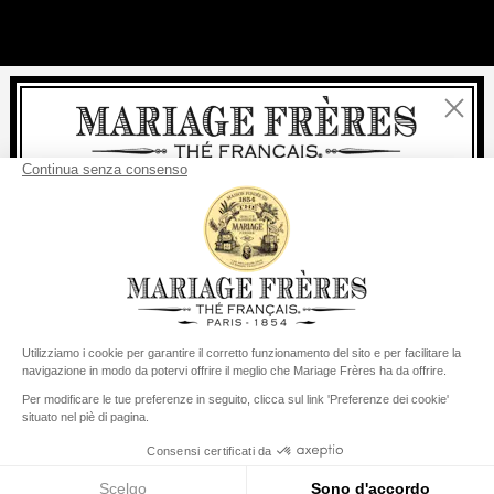
Chiudi
Benvenuti
consegna
Per ogni acquisto, la
rapida è
gratuita
:
da 60 € in Francia Metropolitana
da
150 €
per il resto del mondo
Stati Uniti
Il suo paese di consegna è definito su
Cambiare il paese/la regione
Menu
Cerca
Conto