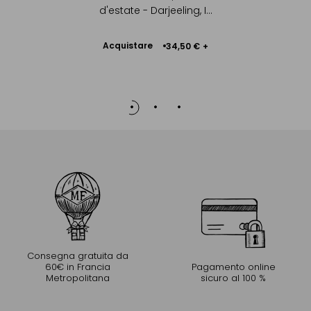
Tè bianc
ia
d'estate - Darjeeling, I...
Dar
Acquistare
 €
+
34,50 €
+
Aggiungere
Ac
al Carrello
Consegna gratuita da
60€ in Francia
Pagamento online
Metropolitana
sicuro al 100 %