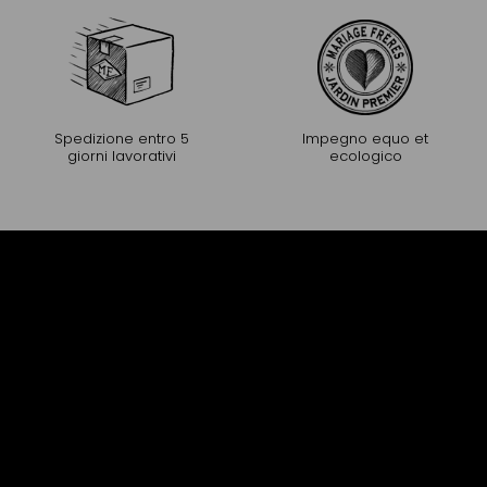
Spedizione entro 5
Impegno equo et
giorni lavorativi
ecologico