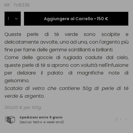
RIF
TV8336
Aggiungere al Carrello •
150 €
Queste perle di tè verde sono scolpite e
delicatamente avvolte, una ad una, con l'argento più
fine per farne delle gemme scintillanti e brillanti.
Come delle goccie di rugiada cadute dal cielo,
queste perle di tè si aprono con voluttà nell'infusione
per deliziare il palato di magnifiche note di
gelsomino.
Scatola di vetro che contiene 50g di perle di tè
verde & argento.
300,00 € per 100g
Spedizioni entro 5 giorni
Pag
(esclusi festivi e week-end)
(Ma