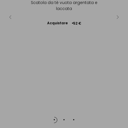
 Art Déco
Scatola da tè vuota argentata e
laccata
Acquistare
13 €
52 €
Aggiungere
al Carrello
Tazza 
Ac