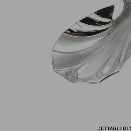
Pagamento online sicuro al 100 %
(MasterCard, CB, Visa, PayPal)
DETTAGLI DI