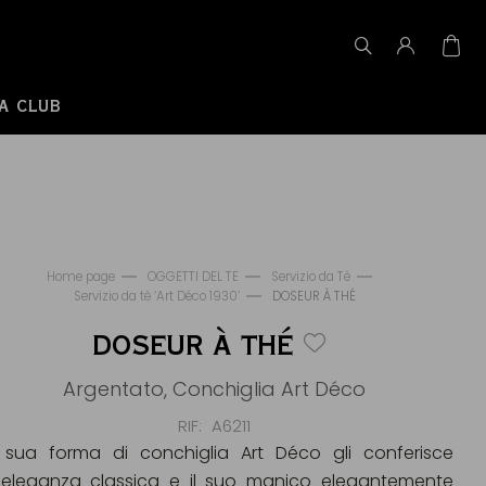
A CLUB
Home page
OGGETTI DEL TE
Servizio da Tè
Servizio da tè ‘Art Déco 1930’
DOSEUR À THÉ
DOSEUR À THÉ
Argentato, Conchiglia Art Déco
RIF
A6211
 sua forma di conchiglia Art Déco gli conferisce
'eleganza classica e il suo manico elegantemente