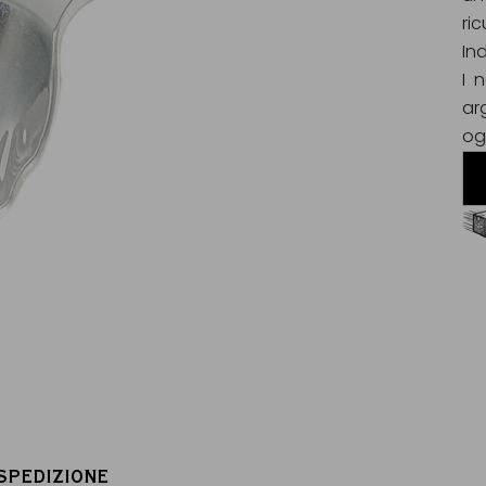
ri
In
I 
ar
og
Consegna gratuita da 60€
in Francia Metropolitana
 SPEDIZIONE