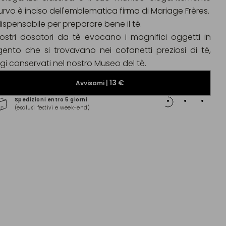
curvo è inciso dell'emblematica firma di Mariage Frères.
dispensabile per preparare bene il tè.
nostri dosatori da tè evocano i magnifici oggetti in
gento che si trovavano nei cofanetti preziosi di tè,
gi conservati nel nostro Museo del tè.
13 €
Avvisami |
Spedizioni entro 5 giorni
Pagam
(esclusi festivi e week-end)
(Maste