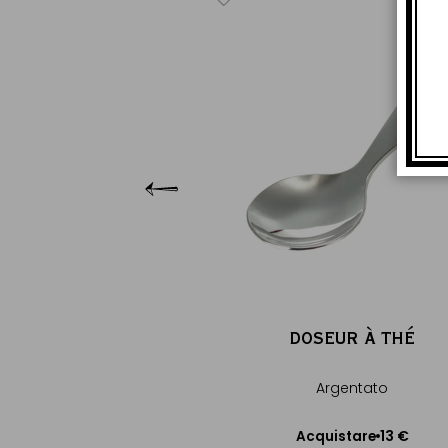
SEUR À THÉ
tato, Mandarins
13 €
uistare
gere al Carrello
DOSEUR À THÉ
Argentato
13 €
Acquistare