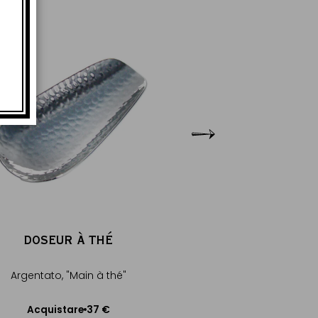
DOSEUR À THÉ
DOSEUR À 
Argentato, "Main à thé"
Argentato, Ka
37 €
Acquistare
Acquistare