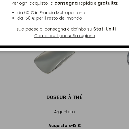
consegna
gratuita
Per ogni acquisto, la
rapida è
:
da 60 € in Francia Metropolitana
da
150 €
per il resto del mondo
Stati Uniti
Il suo paese di consegna è definito su
Cambiare il paese/la regione
DOSEUR À THÉ
Argentato
13 €
Acquistare