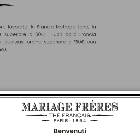
re lavorate. In Francia Metropolitana, la
e superiore a 60€. Fuori dalla Francia
r qualsiasi ordine superiore a 150€ con
mo).
Chiu
LE PIACERÀ ANCHE
Benvenuti