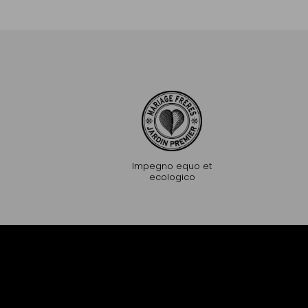
Aggiungere al Carrello
Aggiungere al C
Impegno equo et
ecologico