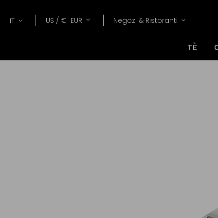
Lang
Valuta
US /
€
EUR
Negozi & Ristoranti
IT
TÈ