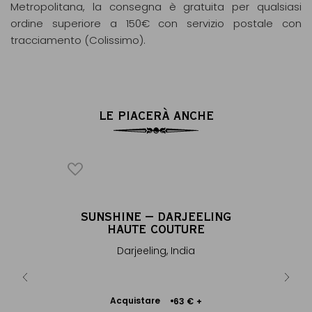
Metropolitana, la consegna è gratuita per qualsiasi
ordine superiore a 150€ con servizio postale con
tracciamento (Colissimo).
LE PIACERÀ ANCHE
NC
SUNSHINE – DARJEELING
AR
®
HAUTE COUTURE
e di loto
Teiera iso
Darjeeling, India
Ac
 €
+
Acquistare
63 €
+
Aggiungere