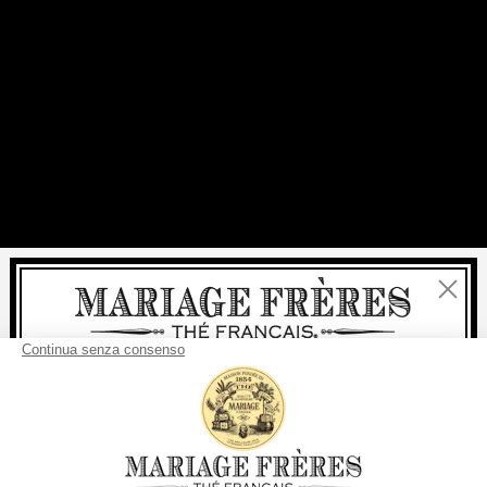
Chiudi
Benvenuti
consegna
Per ogni acquisto, la
rapida è
gratuita
:
da 60 € in Francia Metropolitana