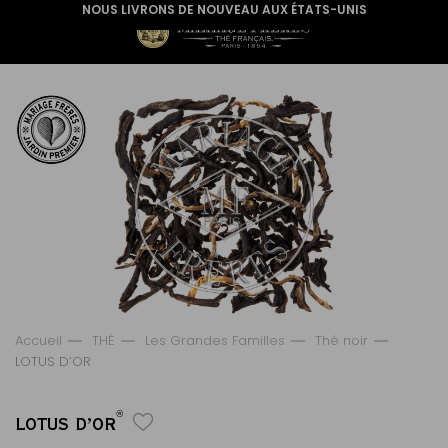
NOUS LIVRONS DE NOUVEAU AUX ÉTATS-UNIS
Accueil
THÉ
Les Grandes Familles
Thé noir
LOTUS D’OR
®
LOTUS D’OR