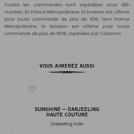
Toutes les commandes sont expédiées sous 48h
ouvrées. En France Métropolitaine, la livraison est offerte
pour toute commande de plus de 60€. Hors France
Métropolitaine, la livraison est offerte pour toute
commande de plus de 150€, expédiée par Colissimo.
VOUS AIMEREZ AUSSI
NC
SUNSHINE – DARJEELING
AR
®
HAUTE COUTURE
Nam aux
Théière i
Darjeeling, Inde
tus
- é