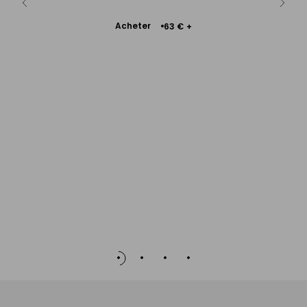
A
+
Ajouter
Acheter
63 €
+
au
panier