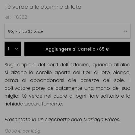
Tè verde alle etamine di loto
RIF
T8362
50g ~ circa 20 tazze
Aggiungere al Carrello •
65 €
Sugli altipiani del nord dell'Indocina, quando all'alba
si alzano le corolle aperte dei fiori di loto bianco,
prima di abbandonarsi alle carezze del sole, il
coltivatore pone delicatamente una mano del suo
miglior tè verde nel cuore di ogni fiore solitario e lo
richiude accuratamente.
Presentato in un sacchetto nero Mariage Frères.
130,00 € per 100g