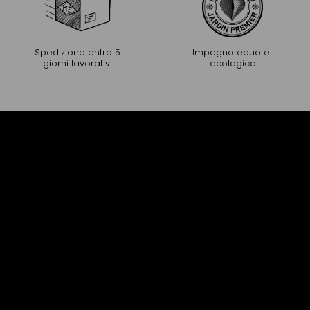
Spedizione entro 5
Impegno equo et
giorni lavorativi
ecologico