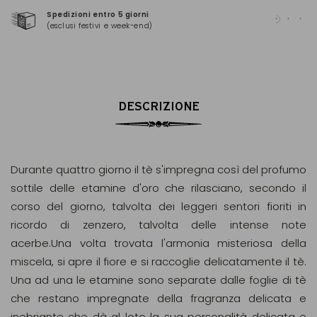
Spedizioni entro 5 giorni
Pag
(esclusi festivi e week-end)
(Ma
DESCRIZIONE
Durante quattro giorno il tè s'impregna così del profumo
sottile delle etamine d'oro che rilasciano, secondo il
corso del giorno, talvolta dei leggeri sentori fioriti in
ricordo di zenzero, talvolta delle intense note
acerbe.Una volta trovata l'armonia misteriosa della
miscela, si apre il fiore e si raccoglie delicatamente il tè.
Una ad una le etamine sono separate dalle foglie di tè
che restano impregnate della fragranza delicata e
inebriante che dà al loto la sua personalità delicata e