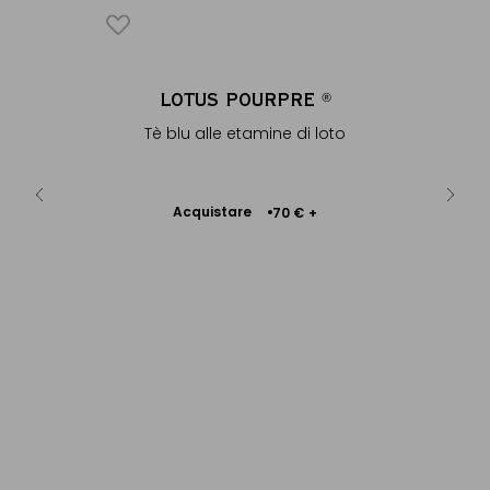
UILLE
LOTUS POURPRE
F
®
D
Tè blu alle etamine di loto
Acquistare
8 €
70 €
+
Aggiungere
Acq
al Carrello