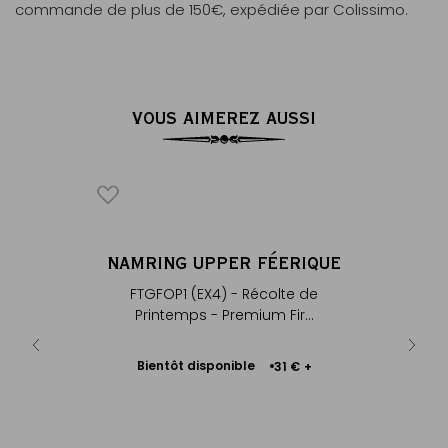
commande de plus de 150€, expédiée par Colissimo.
VOUS AIMEREZ AUSSI
E D’OR
NAMRING UPPER FÉERIQUE
AR
 récolte
FTGFOP1 (EX4) - Récolte de
Théière i
lin...
Printemps - Premium Fir...
- é
Bientôt disponible
A
 €
+
31 €
+
Me
prévenir