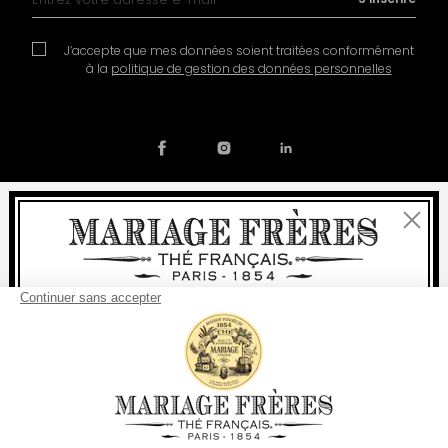
J’accepte que mes données soient traitées conformément
à la
politique de gestion des données personnelles
Fermer
Contact
Notre histoire
Mentions légales
Devenir partenaire
Politique de cookies
Bienvenue
Préférences en matière de cookies
livraison
offerte
Pour tout achat, la
rapide est
:
© COPYRIGHT 2026 / MARIAGE FRERES
à partir de 60 € en France Métropolitaine
à partir de
150 €
pour le reste du monde
Etats-Unis
Votre pays de livraison est défini sur