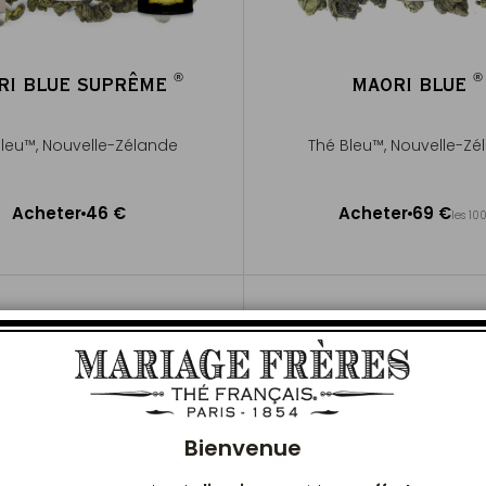
®
®
RI BLUE SUPRÊME
MAORI BLUE
®
®
Bleu™, Nouvelle-Zélande
Thé Bleu™, Nouvelle-Zé
50g ~ 20 tasses environ
Acheter
46 €
Acheter
69 €
les 10
Ajouter au panier
Ajouter au panier
Ferm
Bienvenue