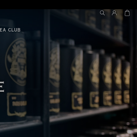
EA CLUB
E