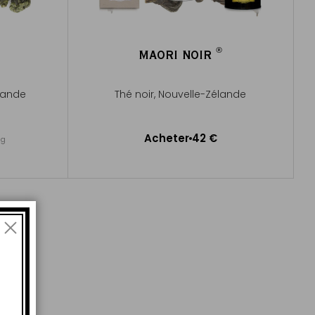
®
MAORI NOIR
®
lande
Thé noir, Nouvelle-Zélande
Acheter
42 €
0g
Ajouter au panier
er