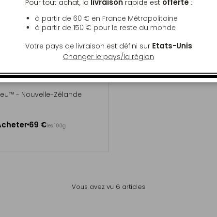
livraison
offerte
Pour tout achat, la
rapide est
:
à partir de 60 € en France Métropolitaine
à partir de
150 €
pour le reste du monde
Etats-Unis
Votre pays de livraison est défini sur
Changer le pays/la région
®
ORI ROBE ROUGE
®
leu™ - Nouvelle-Zélande
tasses environ
Acheter
69 €
les 100g
Ajouter au panier
Vous avez vu
6
articles