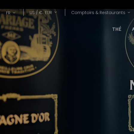
Lang
Devise
US /
€
EUR
Comptoirs & Restaurants
FR
THÉ