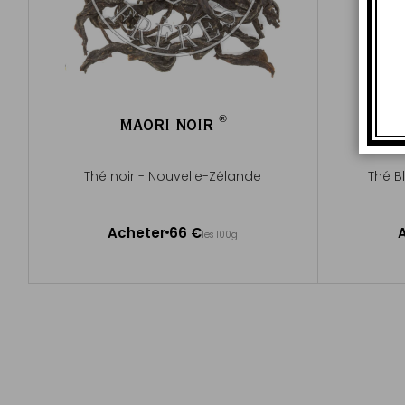
®
MAORI NOIR
MA
®
Thé noir - Nouvelle-Zélande
Thé B
50g ~ 20 tasses environ
50g ~ 20 
Acheter
66 €
les 100g
Ajouter au panier