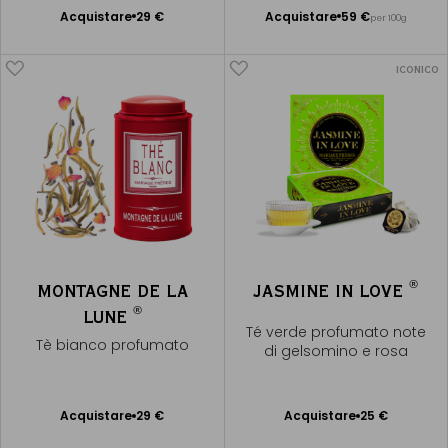
Acquistare
29 €
Acquistare
59 €
per 100g
Aggiungere
Aggiungere
al Carrello
al Carrello
ICONICO
®
MONTAGNE DE LA
JASMINE IN LOVE
®
LUNE
Té verde profumato note
Tè bianco profumato
di gelsomino e rosa
Acquistare
29 €
Acquistare
25 €
Aggiungere
Aggiungere
al Carrello
al Carrello