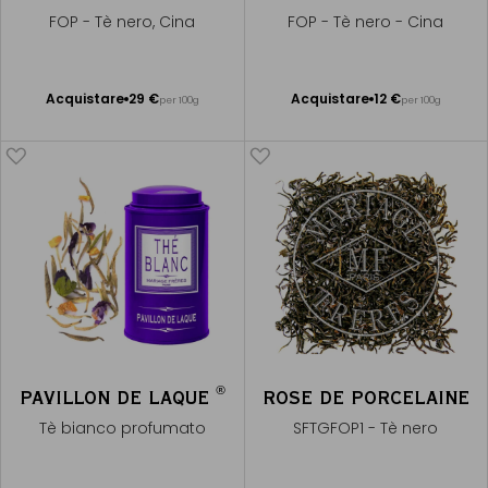
FOP - Tè nero, Cina
FOP - Tè nero - Cina
Acquistare
29 €
Acquistare
12 €
per 100g
per 100g
Aggiungere
Aggiungere
al Carrello
al Carrello
®
PAVILLON DE LAQUE
ROSE DE PORCELAINE
Tè bianco profumato
SFTGFOP1 - Tè nero