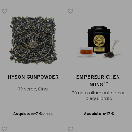
HYSON GUNPOWDER
EMPEREUR CHEN-
NUNG™
Tè verde, Cina
Tè nero affumicato dolce
& equilibrato
Acquistare
7 €
Acquistare
17 €
per 100g
Aggiungere
Aggiungere
al Carrello
al Carrello