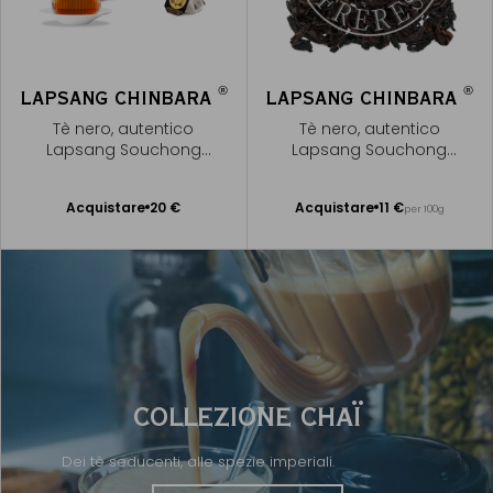
®
®
LAPSANG CHINBARA
LAPSANG CHINBARA
Tè nero, autentico
Tè nero, autentico
Lapsang Souchong
Lapsang Souchong
affumicato
affumicato
Acquistare
20 €
Acquistare
11 €
per 100g
Aggiungere
Aggiungere
al Carrello
al Carrello
COLLEZIONE CHAÏ
Dei tè seducenti, alle spezie imperiali.