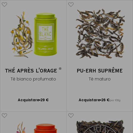
®
THÉ APRÈS L'ORAGE
PU-ERH SUPRÊME
Tè bianco profumato
Tè maturo
Acquistare
29 €
Acquistare
26 €
per 100g
Aggiungere
Aggiungere
al Carrello
al Carrello