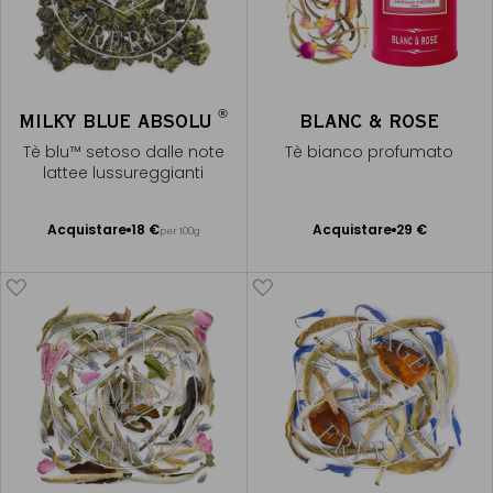
®
MILKY BLUE ABSOLU
BLANC & ROSE
Tè blu™ setoso dalle note
Tè bianco profumato
lattee lussureggianti
Acquistare
18 €
Acquistare
29 €
per 100g
Aggiungere
Aggiungere
al Carrello
al Carrello