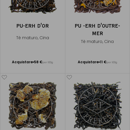
PU-ERH D'OR
PU -ERH D'OUTRE-
MER
Tè maturo, Cina
Tè maturo, Cina
Acquistare
58 €
Acquistare
11 €
per 100g
per 100g
Aggiungere
Aggiungere
al Carrello
al Carrello