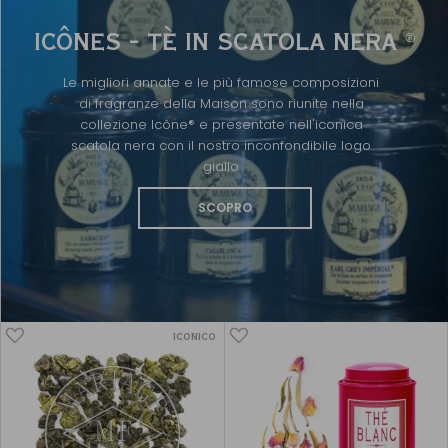
ICÔNES - TÈ IN SCATOLA NERA
®
Le migliori annate e le più famose composizioni
di fragranze della Maison sono riunite nella
collezione Icône® e presentate nell'iconica
scatola nera con il nostro inconfondibile logo
giallo
SCOPRO
ICONICO