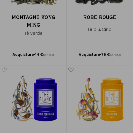
MONTAGNE KONG
ROBE ROUGE
MING
Tè blu, Cina
Tè verde
Acquistare
14 €
Acquistare
75 €
per 100g
per 100g
Aggiungere
Aggiungere
al Carrello
al Carrello