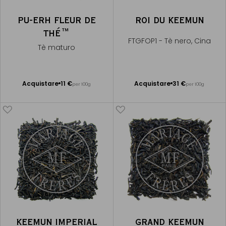
PU-ERH FLEUR DE
ROI DU KEEMUN
THÉ™
FTGFOP1 - Tè nero, Cina
Tè maturo
Acquistare
11 €
Acquistare
31 €
per 100g
per 100g
Aggiungere
Aggiungere
al Carrello
al Carrello
KEEMUN IMPERIAL
GRAND KEEMUN