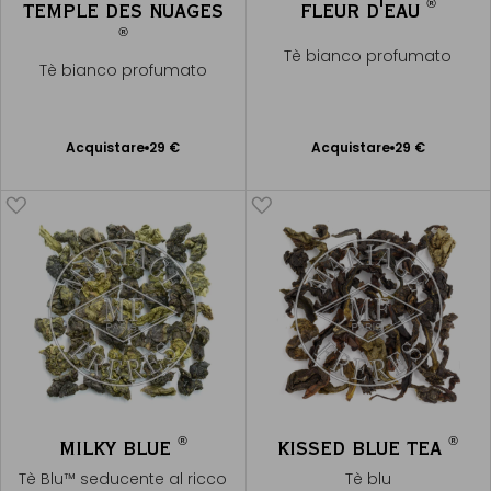
®
TEMPLE DES NUAGES
FLEUR D'EAU
®
Tè bianco profumato
Tè bianco profumato
Acquistare
29 €
Acquistare
29 €
Aggiungere
Aggiungere
al Carrello
al Carrello
®
®
MILKY BLUE
KISSED BLUE TEA
Tè Blu™ seducente al ricco
Tè blu