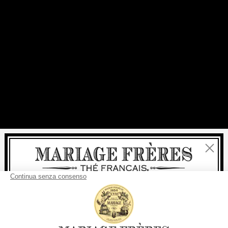
Chiudi
Benvenuti
consegna
Per ogni acquisto, la
rapida è
gratuita
: