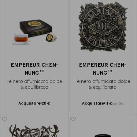
EMPEREUR CHEN-
EMPEREUR CHEN-
NUNG™
NUNG™
Tè nero affumicato dolce
Tè nero affumicato dolce
& equilibrato
& equilibrato
Acquistare
20 €
Acquistare
11 €
per 100g
Aggiungere
Aggiungere
al Carrello
al Carrello