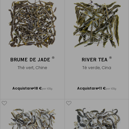
®
®
BRUME DE JADE
RIVER TEA
Thé vert, Chine
Tè verde, Cina
Acquistare
18 €
Acquistare
11 €
per 100g
per 100g
Aggiungere
Aggiungere
al Carrello
al Carrello