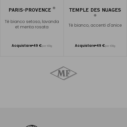
®
PARIS-PROVENCE
TEMPLE DES NUAGES
®
Tè bianco setoso, lavanda
Tè bianco, accenti d'anice
et menta rosata
Acquistare
49 €
Acquistare
49 €
per 100g
per 100g
Aggiungere
Aggiungere
al Carrello
al Carrello