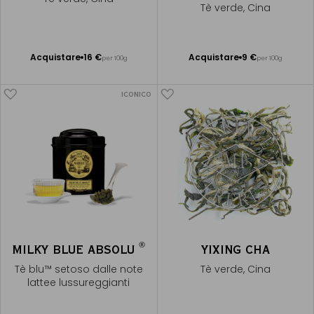
Tè verde, Cina
Acquistare
16 €
Acquistare
9 €
per 100g
per 100g
Aggiungere
Aggiungere
al Carrello
al Carrello
ICONICO
®
MILKY BLUE ABSOLU
YIXING CHA
Tè blu™ setoso dalle note
Tè verde, Cina
lattee lussureggianti