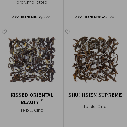
profumo latteo
Acquistare
18 €
Acquistare
30 €
per 100g
per 100g
Aggiungere
Aggiungere
al Carrello
al Carrello
KISSED ORIENTAL
SHUI HSIEN SUPREME
®
BEAUTY
Tè blu, Cina
Tè blu, Cina