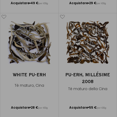
Acquistare
49 €
Acquistare
29 €
per 100g
per 100g
Aggiungere
Aggiungere
al Carrello
al Carrello
WHITE PU-ERH
PU-ERH, MILLÉSIME
2008
Tè maturo, Cina
Tè maturo della Cina
Acquistare
28 €
Acquistare
55 €
per 100g
per 100g
Aggiungere
Aggiungere
al Carrello
al Carrello