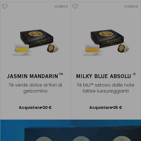
ICONICO
ICONICO
®
JASMIN MANDARIN™
MILKY BLUE ABSOLU
Tè verde dolce ai fiori di
Tè blu™ setoso dalle note
gelsomino
lattee lussureggianti
Acquistare
20 €
Acquistare
25 €
Aggiungere
Aggiungere
al Carrello
al Carrello