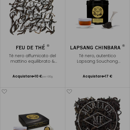
®
®
FEU DE THÉ
LAPSANG CHINBARA
Tè nero affumicato del
Tè nero, autentico
mattino equilibrato &
Lapsang Souchong
leggero
affumicato
Acquistare
10 €
Acquistare
17 €
per 100g
Aggiungere
Aggiungere
al Carrello
al Carrello