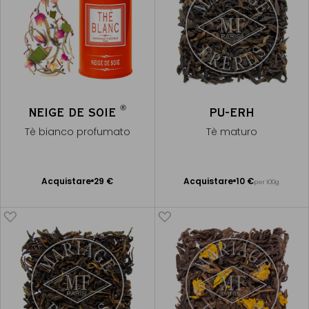
®
NEIGE DE SOIE
PU-ERH
Tè bianco profumato
Tè maturo
Acquistare
29 €
Acquistare
10 €
per 100g
Aggiungere
Aggiungere
al Carrello
al Carrello