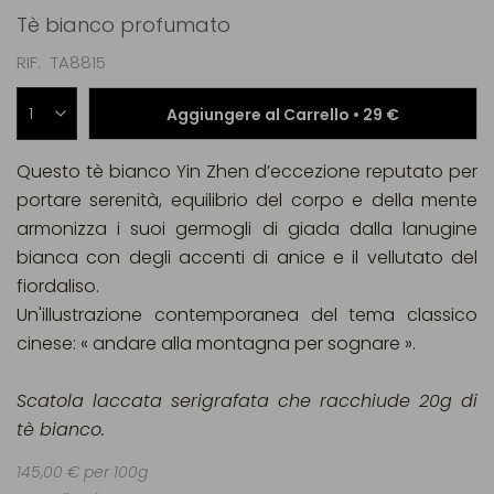
Tè bianco profumato
RIF
TA8815
Aggiungere al Carrello •
29 €
Questo tè bianco Yin Zhen d’eccezione reputato per
portare serenità, equilibrio del corpo e della mente
armonizza i suoi germogli di giada dalla lanugine
bianca con degli accenti di anice e il vellutato del
fiordaliso.
Un'illustrazione contemporanea del tema classico
cinese: « andare alla montagna per sognare ».
Scatola laccata serigrafata che racchiude 20g di
tè bianco.
145,00 € per 100g