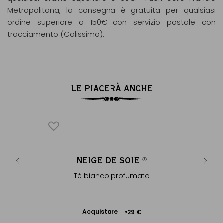
Metropolitana, la consegna è gratuita per qualsiasi
ordine superiore a 150€ con servizio postale con
tracciamento (Colissimo).
LE PIACERÀ ANCHE
AQUE
NEIGE DE SOIE
F
®
®
umato
Tè bianco profumato
Tè b
Acquistare
Ac
9 €
29 €
Aggiungere