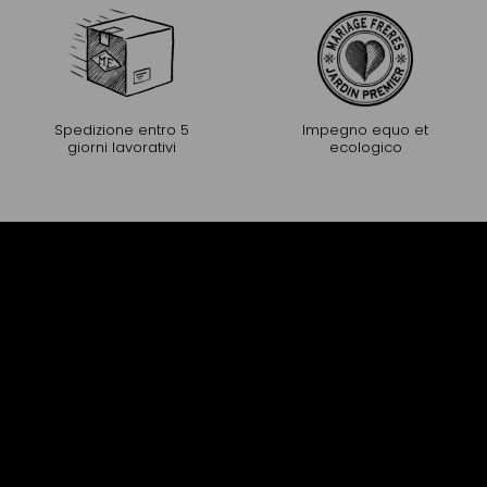
Spedizione entro 5
Impegno equo et
giorni lavorativi
ecologico