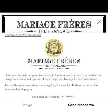
Chiudi
Benvenuti
consegna
Per ogni acquisto, la
rapida è
gratuita
:
da 60 € in Francia Metropolitana
da
150 €
per il resto del mondo
Stati Uniti
Il suo paese di consegna è definito su
Cambiare il paese/la regione
Menu
Cerca
Conto