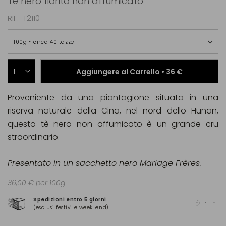
Tè nero fiorito non affumicato
RIF
T2110
100g ~ circa 40 tazze
Aggiungere al Carrello •
36 €
Proveniente da una piantagione situata in una
riserva naturale della Cina, nel nord dello Hunan,
questo tè nero non affumicato è un grande cru
straordinario.
Presentato in un sacchetto nero Mariage Frères.
36,00 € per 100g
Spedizioni entro 5 giorni
Pag
(esclusi festivi e week-end)
(Ma