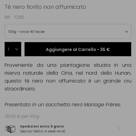
Tè nero fiorito non affumicato
RIF
T2110
100g ~ circa 40 tazze
Aggiungere al Carrello •
36 €
Proveniente da una piantagione situata in una
riserva naturale della Cina, nel nord dello Hunan,
questo tè nero non affumicato è un grande cru
straordinario.
Presentato in un sacchetto nero Mariage Frères.
36,00 € per 100g
Spedizioni entro 5 giorni
Pag
(esclusi festivi e week-end)
(Ma