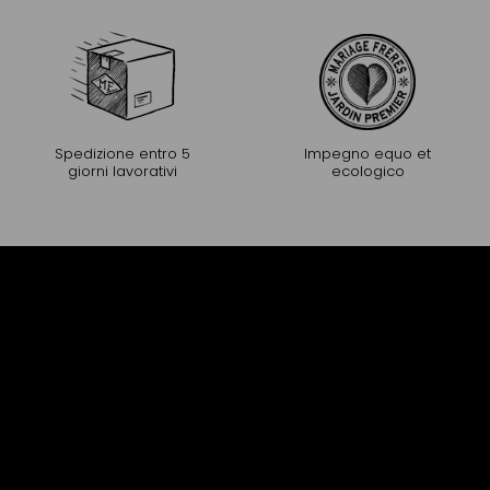
Spedizione entro 5
Impegno equo et
giorni lavorativi
ecologico