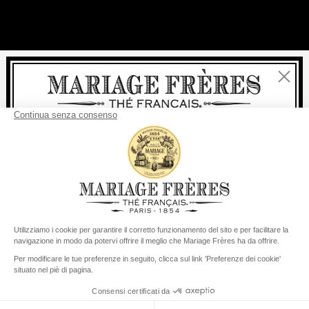
Chiudi
Benvenuti
consegna
Per ogni acquisto, la
rapida è
gratuita
:
da 60 € in Francia Metropolitana
da
150 €
per il resto del mondo
Stati Uniti
Il suo paese di consegna è definito su
Cambiare il paese/la regione