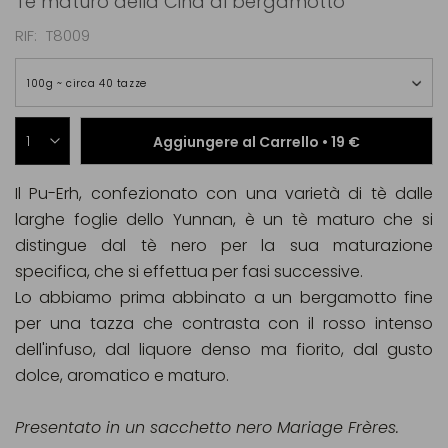
Tè maturo della Cina al bergamotto
RIF
T8009
100g ~ circa 40 tazze
Aggiungere al Carrello •
19 €
Il Pu-Erh, confezionato con una varietà di tè dalle
larghe foglie dello Yunnan, è un tè maturo che si
distingue dal tè nero per la sua maturazione
specifica, che si effettua per fasi successive.
Lo abbiamo prima abbinato a un bergamotto fine
per una tazza che contrasta con il rosso intenso
dell'infuso, dal liquore denso ma fiorito, dal gusto
dolce, aromatico e maturo.
Presentato in un sacchetto nero Mariage Frères.