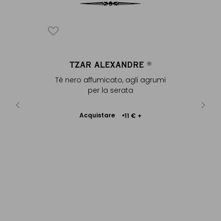
GREY
TZAR ALEXANDRE
ENVE
®
 per la
Tè nero affumicato, agli agrumi
In coton
motto
per la serata
Acquistare
Ac
10 €
+
11 €
+
Aggiungere
al Carrello