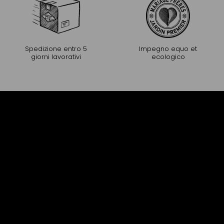
Spedizione entro 5
Impegno equo et
giorni lavorativi
ecologico