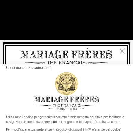
Chiudi
Benvenuti
consegna
Per ogni acquisto, la
rapida è
gratuita
:
da 60 € in Francia Metropolitana
da
150 €
per il resto del mondo
Stati Uniti
Il suo paese di consegna è definito su
Cambiare il paese/la regione