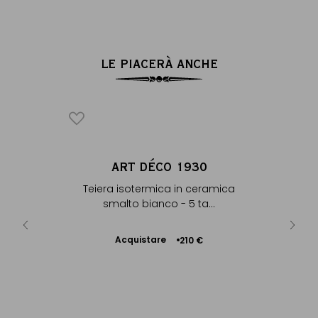
LE PIACERÀ ANCHE
HÉ
ART DÉCO 1930
UR
Teiera isotermica in ceramica
m
smalto bianco - 5 ta...
Acquistare
210 €
Aggiungere
50 €
al Carrello