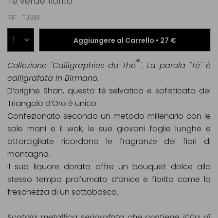
Tè verde fiorito
RIF
TJ9BI
Aggiungere al Carrello •
27 €
®
Collezione "Calligraphies du Thé
".
La parola "Tè" è
calligrafata in Birmano.
D’origine Shan, questo tè selvatico e sofisticato del
Triangolo d’Oro è unico.
Confezionato secondo un metodo millenario con le
sole mani e il wok, le sue giovani foglie lunghe e
attorcigliate ricordano le fragranze dei fiori di
montagna.
Il suo liquore dorato offre un bouquet dolce allo
stesso tempo profumato d’anice e fiorito come la
freschezza di un sottobosco.
Scatola metallica serigrafata che contiene 100g di