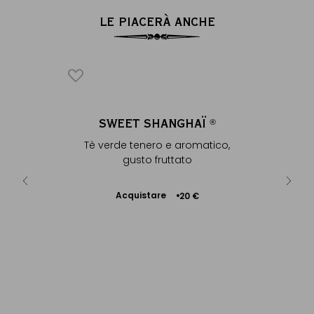
LE PIACERÀ ANCHE
ICONICO
JADE
SWEET SHANGHAÏ
ENVE
®
®
Fruttato &
Tè verde tenero e aromatico,
In coton
gusto fruttato
Acquistare
Ac
 €
+
20 €
Aggiungere
al Carrello