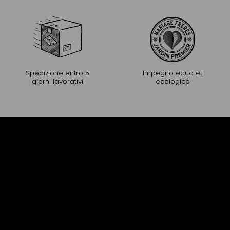
Spedizione entro 5
Impegno equo et
giorni lavorativi
ecologico