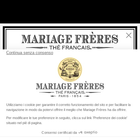
Chiudi
Benvenuti
consegna
Per ogni acquisto, la
rapida è
gratuita
:
da 60 € in Francia Metropolitana
da
150 €
per il resto del mondo
Stati Uniti
Il suo paese di consegna è definito su
Cambiare il paese/la regione