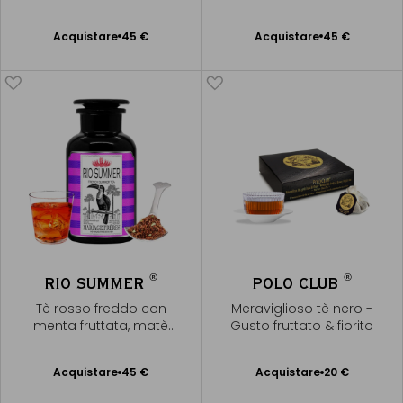
verde & açaí
Acquistare
45 €
Acquistare
45 €
Aggiungere
Aggiungere
al Carrello
al Carrello
®
®
RIO SUMMER
POLO CLUB
Tè rosso freddo con
Meraviglioso tè nero -
menta fruttata, matè
Gusto fruttato & fiorito
verde & açaí
Acquistare
45 €
Acquistare
20 €
Aggiungere
Aggiungere
al Carrello
al Carrello