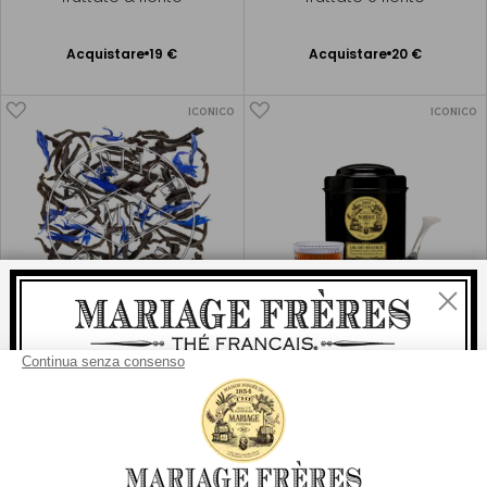
Acquistare
19 €
Acquistare
20 €
Aggiungere
Aggiungere
al Carrello
al Carrello
ICONICO
ICONICO
Chiudi
EARL GREY FRENCH
EARL GREY FRENCH
®
®
BLUE
BLUE
Benvenuti
Tè nero setoso
Tè nero setoso
consegna
Per ogni acquisto, la
rapida è
gratuita
: