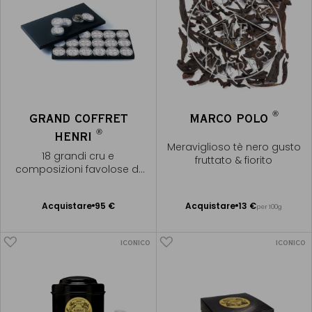
®
GRAND COFFRET
MARCO POLO
®
HENRI
Meraviglioso tè nero gusto
18 grandi cru e
fruttato & fiorito
composizioni favolose di
tè
Acquistare
95 €
Acquistare
13 €
per 100g
Aggiungere
Aggiungere
al Carrello
al Carrello
ICONICO
ICONICO