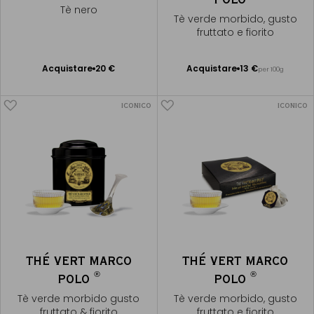
Tè nero
Tè verde morbido, gusto
fruttato e fiorito
Acquistare
20 €
Acquistare
13 €
per 100g
Aggiungere
Aggiungere
al Carrello
al Carrello
ICONICO
ICONICO
THÉ VERT MARCO
THÉ VERT MARCO
®
®
POLO
POLO
Tè verde morbido gusto
Tè verde morbido, gusto
fruttato & fiorito
fruttato e fiorito