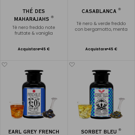
®
THÉ DES
CASABLANCA
®
MAHARAJAHS
Tè nero & verde freddo
Tè nero freddo note
con bergamotto, menta
fruttate & vaniglia
Acquistare
45 €
Acquistare
45 €
Aggiungere
Aggiungere
al Carrello
al Carrello
®
EARL GREY FRENCH
SORBET BLEU