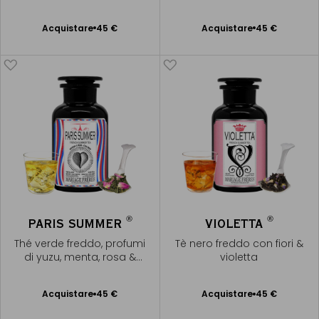
Acquistare
45 €
Acquistare
45 €
Aggiungere
Aggiungere
al Carrello
al Carrello
®
®
PARIS SUMMER
VIOLETTA
Thé verde freddo, profumi
Tè nero freddo con fiori &
di yuzu, menta, rosa &
violetta
bergamotto
Acquistare
45 €
Acquistare
45 €
Aggiungere
Aggiungere
al Carrello
al Carrello