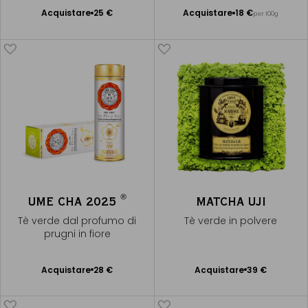
Acquistare
25 €
Acquistare
18 €
per 100g
Aggiungere
Aggiungere
al Carrello
al Carrello
®
UME CHA 2025
MATCHA UJI
Tè verde dal profumo di
Tè verde in polvere
prugni in fiore
Acquistare
28 €
Acquistare
39 €
Aggiungere
Aggiungere
al Carrello
al Carrello