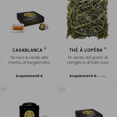
®
®
CASABLANCA
THÉ À L’OPÉRA
Tè nero & verde, alla
Tè verde, dal gusto di
menta, al bergamotto
vaniglia & di frutti rossi
Acquistare
20 €
Acquistare
14 €
per 100g
Aggiungere
Aggiungere
al Carrello
al Carrello