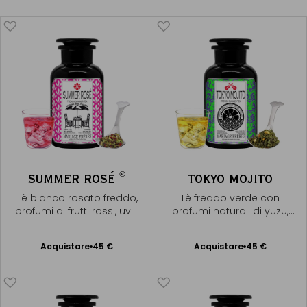
®
SUMMER ROSÉ
TOKYO MOJITO
Tè bianco rosato freddo,
Tè freddo verde con
profumi di frutti rossi, uva,
profumi naturali di yuzu,
bergamotto e melagrana
menta e lime
Acquistare
45 €
Acquistare
45 €
Aggiungere
Aggiungere
al Carrello
al Carrello