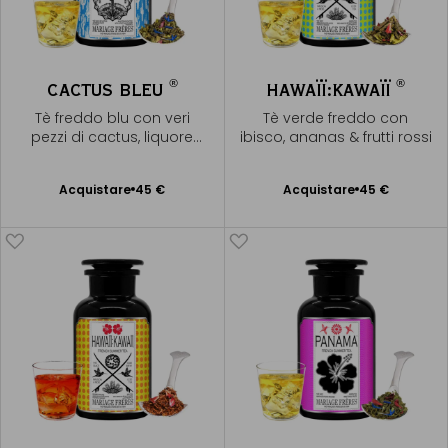
®
®
CACTUS BLEU
HAWAÏÏ:KAWAÏÏ
Tè freddo blu con veri
Tè verde freddo con
pezzi di cactus, liquore
ibisco, ananas & frutti rossi
dorato
Acquistare
45 €
Acquistare
45 €
Aggiungere
Aggiungere
al Carrello
al Carrello