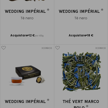
®
®
WEDDING IMPÉRIAL
WEDDING IMPÉRIAL
Tè nero
Tè nero
Acquistare
12 €
Acquistare
18 €
per 100g
Aggiungere
Aggiungere
al Carrello
al Carrello
ICONICO
ICONICO
®
WEDDING IMPÉRIAL
THÉ VERT MARCO
®
POLO