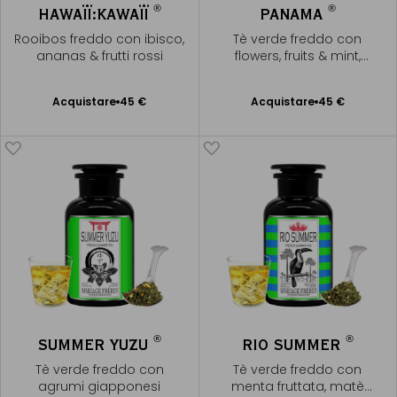
®
®
HAWAÏÏ:KAWAÏÏ
PANAMA
Rooibos freddo con ibisco,
Tè verde freddo con
ananas & frutti rossi
flowers, fruits & mint,
liquore dorato
Acquistare
45 €
Acquistare
45 €
Aggiungere
Aggiungere
al Carrello
al Carrello
®
®
SUMMER YUZU
RIO SUMMER
Tè verde freddo con
Tè verde freddo con
agrumi giapponesi
menta fruttata, matè