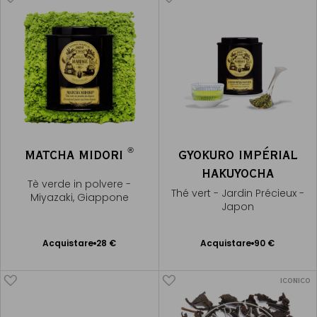
®
MATCHA MIDORI
GYOKURO IMPÉRIAL
HAKUYOCHA
Tè verde in polvere -
Thé vert - Jardin Précieux -
Miyazaki, Giappone
Japon
Acquistare
28 €
Acquistare
90 €
Aggiungere
Aggiungere
al Carrello
al Carrello
ICONICO