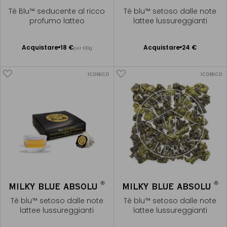
Tè Blu™ seducente al ricco
Tè blu™ setoso dalle note
profumo latteo
lattee lussureggianti
Acquistare
18 €
Acquistare
24 €
per 100g
Aggiungere
Aggiungere
al Carrello
al Carrello
ICONICO
ICONICO
®
®
MILKY BLUE ABSOLU
MILKY BLUE ABSOLU
Tè blu™ setoso dalle note
Tè blu™ setoso dalle note
lattee lussureggianti
lattee lussureggianti