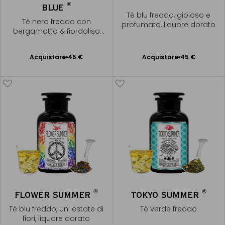
®
BLUE
Tè blu freddo, gioioso e
Tè nero freddo con
profumato, liquore dorato
bergamotto & fiordaliso
reale
Acquistare
45 €
Acquistare
45 €
Aggiungere
Aggiungere
al Carrello
al Carrello
®
®
FLOWER SUMMER
TOKYO SUMMER
Tè blu freddo, un' estate di
Tè verde freddo
fiori, liquore dorato