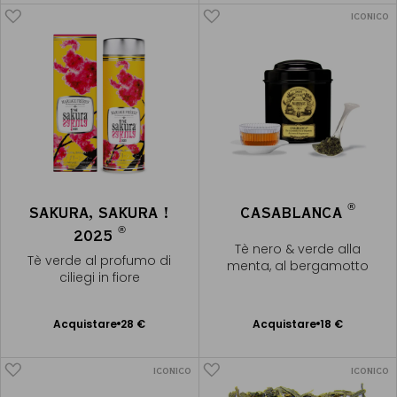
ICONICO
®
SAKURA, SAKURA !
CASABLANCA
®
2025
Tè nero & verde alla
Tè verde al profumo di
menta, al bergamotto
ciliegi in fiore
Acquistare
28 €
Acquistare
18 €
Aggiungere
Aggiungere
al Carrello
al Carrello
ICONICO
ICONICO