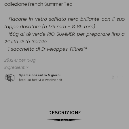
collezione French Summer Tea
- Flacone in vetro soffiato nero brillante con il suo
tappo dosatore (h 175 mm – Ø 85 mm)
- 160g di tè verde RIO SUMMER, per preparare fino a
24 litri di tè freddo
- 1 sacchetto di Enveloppes-Filtres™
.
28,12 € per 100g
Ingredienti
Spedizioni entro 5 giorni
Pag
(esclusi festivi e week-end)
(Ma
DESCRIZIONE