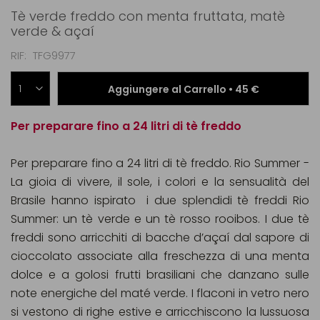
Tè verde freddo con menta fruttata, matè
verde & açaí
RIF
TFG9977
Aggiungere al Carrello •
45 €
Per preparare fino a 24 litri di tè freddo
Per preparare fino a 24 litri di tè freddo. Rio Summer -
La gioia di vivere, il sole, i colori e la sensualità del
Brasile hanno ispirato i due splendidi tè freddi Rio
Summer: un tè verde e un tè rosso rooibos. I due tè
freddi sono arricchiti di bacche d’açaí dal sapore di
cioccolato associate alla freschezza di una menta
dolce e a golosi frutti brasiliani che danzano sulle
note energiche del maté verde. I flaconi in vetro nero
si vestono di righe estive e arricchiscono la lussuosa