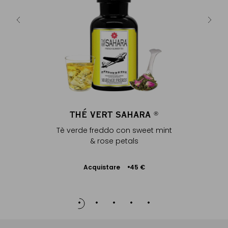
..
Ac
5 €
THÉ VERT SAHARA
®
Tè verde freddo con sweet mint
& rose petals
Acquistare
45 €
Aggiungere
al Carrello