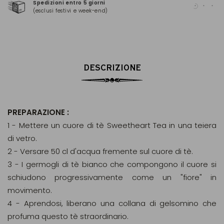
Spedizioni entro 5 giorni
Pag
(esclusi festivi e week-end)
(Ma
DESCRIZIONE
PREPARAZIONE :
1 - Mettere un cuore di tè Sweetheart Tea in una teiera
di vetro.
2 - Versare 50 cl d'acqua fremente sul cuore di tè.
3 - I germogli di tè bianco che compongono il cuore si
schiudono progressivamente come un "fiore" in
movimento.
4 - Aprendosi, liberano una collana di gelsomino che
profuma questo tè straordinario.