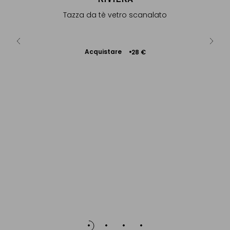
lsomino e
Tazza da tè vetro scanalato
a...
Acquistare
Ac
0 €
+
28 €
Aggiungere
al Carrello