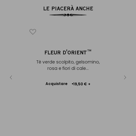
LE PIACERÀ ANCHE
DDHA™
FLEUR D'ORIENT™
CHINE 
lsomino e
Tè verde scolpito, gelsomino,
Tè verde
a...
rosa e fiori di cale...
Acquistare
Ac
0 €
+
19,50 €
+
Aggiungere
al Carrello