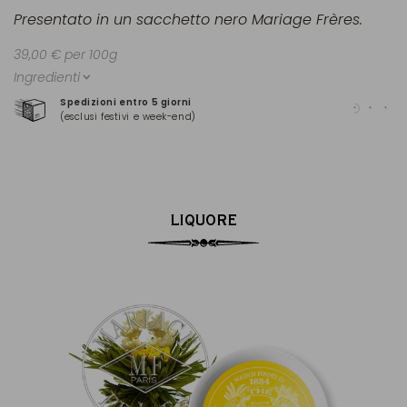
Presentato in un sacchetto nero Mariage Frères.
39,00 € per 100g
Ingredienti
Spedizioni entro 5 giorni
Pag
(esclusi festivi e week-end)
(Ma
LIQUORE