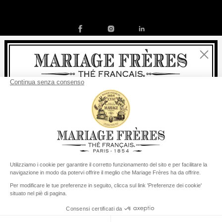
Chiudi
Contatto
La nostra storia
Condizioni generali di vendita
Benvenuti
Diventare socio
Politica dei cookies
Preferenze per i cookie
consegna
Per ogni acquisto, la
rapida è
gratuita
:
© COPYRIGHT 2026 / MARIAGE FRERES
da 60 € in Francia Metropolitana
da
150 €
per il resto del mondo
Stati Uniti
Il suo paese di consegna è definito su
Cambiare il paese/la regione