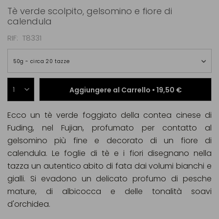
Tè verde scolpito, gelsomino e fiore di
calendula
RIF
T8331
50g ~ circa 20 tazze
Aggiungere al Carrello •
19,50 €
Ecco un tè verde foggiato della contea cinese di
Fuding, nel Fujian, profumato per contatto al
gelsomino più fine e decorato di un fiore di
calendula. Le foglie di tè e i fiori disegnano nella
tazza un autentico abito di fata dai volumi bianchi e
gialli. Si evadono un delicato profumo di pesche
mature, di albicocca e delle tonalità soavi
d'orchidea.