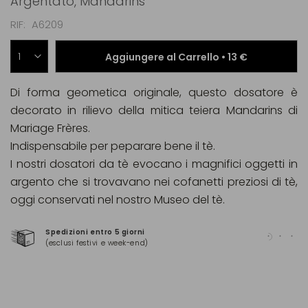
Argentato, Mandarins
RIF
A6209
Aggiungere al Carrello •
13 €
Di forma geometica originale, questo dosatore è
decorato in rilievo della mitica teiera Mandarins di
Mariage Frères.
Indispensabile per peparare bene il tè.
I nostri dosatori da tè evocano i magnifici oggetti in
argento che si trovavano nei cofanetti preziosi di tè,
oggi conservati nel nostro Museo del tè.
Spedizioni entro 5 giorni
Pag
(esclusi festivi e week-end)
(Ma