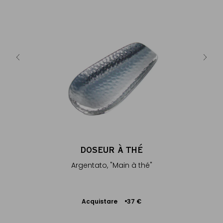
HÉ
D
kgo
Argentato
Prest
3 €
DOSEUR À THÉ
Argentato, "Main à thé"
Acquistare
37 €
Aggiungere
al Carrello