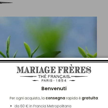
Chiu
Benvenuti
consegna
gratuita
Per ogni acquisto, la
rapida è
:
da 60 € in Francia Metropolitana