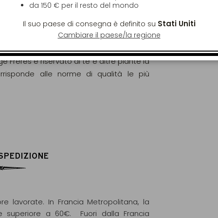
da
150 €
per il resto del mondo
Stati Uniti
Il suo paese di consegna è definito su
Cambiare il paese/la regione
gorosamente analizzati e controllati al fine
elle norme europee (EC) N° 396/2005.
ge Frères è riservato ai tè e altre piante la
orrisponde alle norme di qualità le più
 SPEDIZIONE
re lavorate. In Francia Metropolitana, la
e superiore a 60€. Fuori dalla Francia