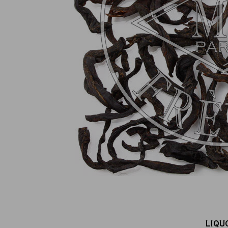
Pagamento online sicuro al 100 %
(MasterCard, CB, Visa, PayPal)
LIQU