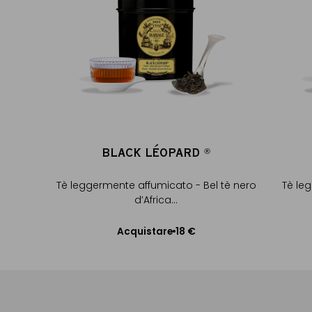
BLACK LÉOPARD
®
®
Tè leggermente affumicato - Bel tè nero
Tè le
d’Africa...
18 €
Acquistare
Aggiungere al Carrello