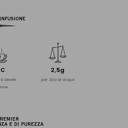
’INFUSIONE
°C
2,5g
a ideale
per 20cl di acqua
sione
PREMIER
NZA E DI PUREZZA