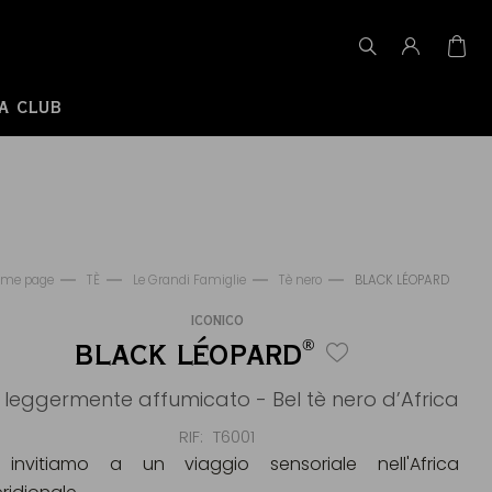
A CLUB
me page
TÈ
Le Grandi Famiglie
Tè nero
BLACK LÉOPARD
ICONICO
®
BLACK LÉOPARD
 leggermente affumicato - Bel tè nero d’Africa
RIF
T6001
 invitiamo a un viaggio sensoriale nell'Africa