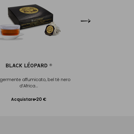
BLACK LÉOPARD
LAPSANG CHI
®
®
ggermente affumicato, bel tè nero
Tè nero, autentico La
d’Africa...
affumicat
20 €
Acquistare
Acquistare
Aggiungere al Carrello
Aggiungere al C