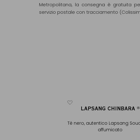
Metropolitana, la consegna è gratuita pe
servizio postale con tracciamento (Colissi
NG CHINBARA
LAPSANG CHINBARA
®
®
®
®
ntico Lapsang Souchong
Tè nero, autentico Lapsang So
affumicato
affumicato