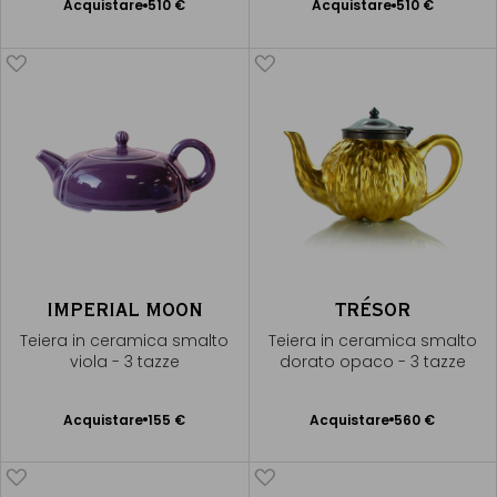
Acquistare
510 €
Acquistare
510 €
Aggiungere
Aggiungere
al Carrello
al Carrello
IMPERIAL MOON
TRÉSOR
Teiera in ceramica smalto
Teiera in ceramica smalto
viola - 3 tazze
dorato opaco - 3 tazze
Acquistare
155 €
Acquistare
560 €
Aggiungere
Aggiungere
al Carrello
al Carrello