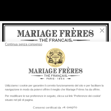
Chiudi
Benvenuti
consegna
Per ogni acquisto, la
rapida è
gratuita
:
da 60 € in Francia Metropolitana
da
150 €
per il resto del mondo
Stati Uniti
Il suo paese di consegna è definito su
Cambiare il paese/la regione