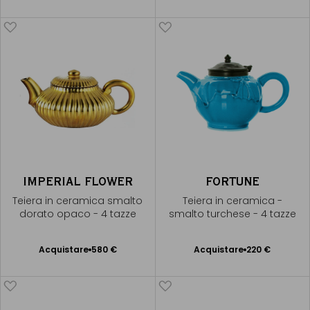
al Carrello
al Carrello
IMPERIAL FLOWER
FORTUNE
Teiera in ceramica smalto
Teiera in ceramica -
dorato opaco - 4 tazze
smalto turchese - 4 tazze
Acquistare
580 €
Acquistare
220 €
Aggiungere
Aggiungere
al Carrello
al Carrello