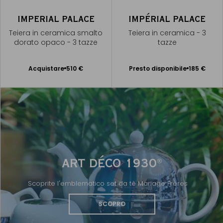
IMPERIAL PALACE
IMPÉRIAL PALACE
Teiera in ceramica smalto
Teiera in ceramica - 3
dorato opaco - 3 tazze
tazze
Presto disponibile
Acquistare
510 €
Presto disponibile
185 €
Aggiungere
Avvisami
al Carrello
ART DÉCO 1930
®
Scoprite l'emblematico set da tè Mariage Frères
SCOPRO