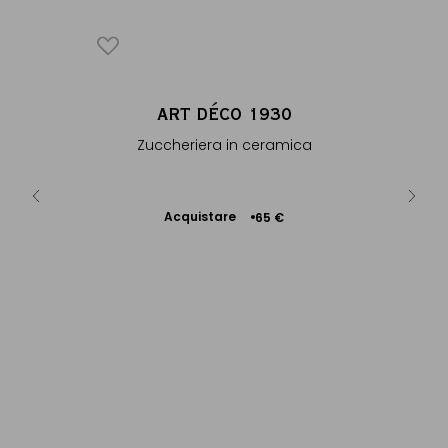
930
ART DÉCO 1930
AR
 ceramica
Zuccheriera in ceramica
Lat
zz...
Acquistare
Ac
0 €
65 €
Aggiungere
al Carrello