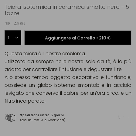
Teiera isotermica in ceramica smalto nero - 5
tazze
RIF
A1016
Aggiungere al Carrello •
210 €
Questa teiera è il nostro emblema.
Utilizzata da sempre nelle nostre sale da tè, è la più
adatta per controllare l'infusione e degustare il tè.
Allo stesso tempo oggetto decorativo e funzionale,
possiede un globo isotermo smontabile in acciaio
levigato che conserva il calore per un'ora circa, e un
filtro incorporato.
Spedizioni entro 5 giorni
Pag
(esclusi festivi e week-end)
(Ma