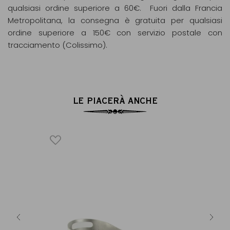
qualsiasi ordine superiore a 60€. Fuori dalla Francia
Metropolitana, la consegna è gratuita per qualsiasi
ordine superiore a 150€ con servizio postale con
tracciamento (Colissimo).
LE PIACERÀ ANCHE
platino
Copri t
Ac
8 €