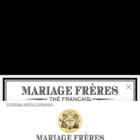
Chiudi
Benvenuti
consegna
Per ogni acquisto, la
rapida è
gratuita
: