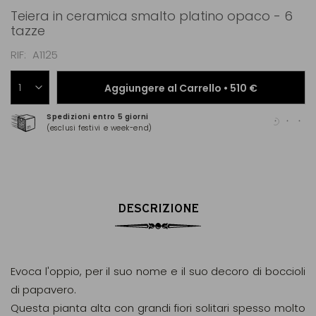
Teiera in ceramica smalto platino opaco - 6
tazze
RIF
A1125
Aggiungere al Carrello •
510 €
Spedizioni entro 5 giorni
Pag
(esclusi festivi e week-end)
(Ma
DESCRIZIONE
Evoca l'oppio, per il suo nome e il suo decoro di boccioli
di papavero.
Questa pianta alta con grandi fiori solitari spesso molto