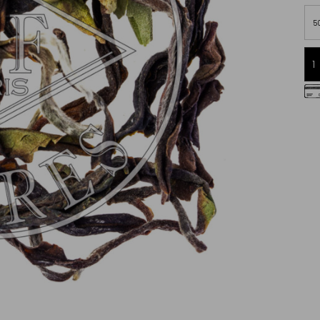
5
Spedizioni entro 5 giorni
(esclusi festivi e week-end)