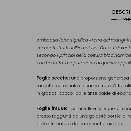
DESCRI
Ambootia (che significa «Terra dei manghi») è
sui contrafforti dell’Himalaya. Da più di ve
secondo i principi della coltura biodinamica 
che ha fatto la reputazione di questa appell
Foglie secche:
Una proporzione generosa d
raccolta autunnale un cachet raro. Offre al
in graziosi boccoli dalle tinte calde di eban
Foglie infuse:
I primi effluvi di legno di s
presto raggiunti da una golosità sottile di
dalle sfumature delicatamente mielate.