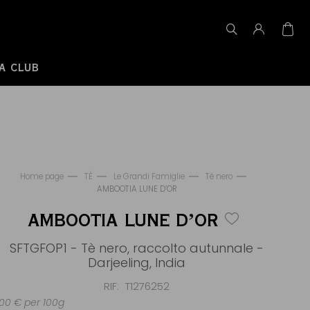
A CLUB
Home page
TÈ
Le Grandi Famiglie
Tè nero
AMBOOTIA LUNE D’OR
AMBOOTIA LUNE D’OR
SFTGFOP1 - Tè nero, raccolto autunnale -
Darjeeling, India
RIF
T1276252
00 € per 100g