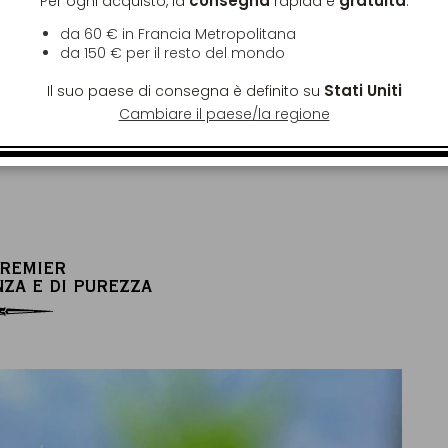
consegna
gratuita
Per ogni acquisto, la
rapida è
:
da 60 € in Francia Metropolitana
da
150 €
per il resto del mondo
Stati Uniti
Il suo paese di consegna è definito su
°C
2,5g
Cambiare il paese/la regione
a ideale
per 20cl di acqua
sione
PREMIER
NZA E DI PUREZZA