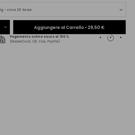
0g ~ circa 20 tazze
Aggiungere al Carrello •
29,50 €
Pagamento online sicuro al 100 %
Consegn
(MasterCard, CB, Visa, PayPal)
in Franc