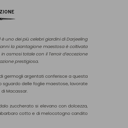
ZIONE
 uno dei più celebri giardini di Darjeeling
nt’anni la piantagione maestosa è coltivata
in osmosi totale con il Terroir d’eccezione
azione prestigiosa.
i germogli argentati conferisce a questa
lo sguardo delle foglie maestose, lavorate
o di Macassar.
andalo zuccherato si elevano con dolcezza,
 rabarbaro cotto e di melocotogno candito