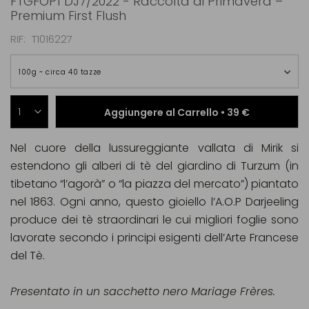
FTGFOP1 DJ7/2022 - Raccolta di Primavera –
Premium First Flush
RIF
T1016227
100g ~ circa 40 tazze
Aggiungere al Carrello •
39 €
Nel cuore della lussureggiante vallata di Mirik si
estendono gli alberi di tè del giardino di Turzum (in
tibetano “l’agorà” o “la piazza del mercato”) piantato
nel 1863. Ogni anno, questo gioiello l’A.O.P Darjeeling
produce dei tè straordinari le cui migliori foglie sono
lavorate secondo i principi esigenti dell’Arte Francese
del Tè.
Presentato in un sacchetto nero Mariage Frères.