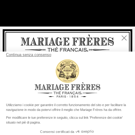
Chiudi
Benvenuti
consegna
Per ogni acquisto, la
rapida è
gratuita
:
da 60 € in Francia Metropolitana
da
150 €
per il resto del mondo
Stati Uniti
Il suo paese di consegna è definito su
Cambiare il paese/la regione