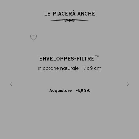
LE PIACERÀ ANCHE
Y
ENVELOPPES-FILTRE™
accolta di
In cotone naturale - 7 x 9 cm
um...
Acquistare
 €
+
6,50 €
Aggiungere
al Carrello