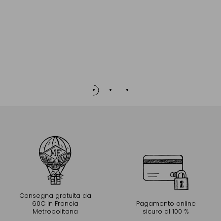
FTGFOP1 D
Prim
Acqu
Consegna gratuita da
60€ in Francia
Pagamento online
Metropolitana
sicuro al 100 %