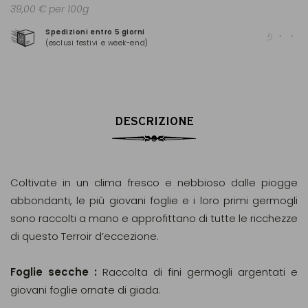
39,00 € per 100g
Spedizioni entro 5 giorni
Pag
(esclusi festivi e week-end)
(Ma
DESCRIZIONE
Coltivate in un clima fresco e nebbioso dalle piogge
abbondanti, le più giovani foglie e i loro primi germogli
sono raccolti a mano e approfittano di tutte le ricchezze
di questo Terroir d’eccezione.
Foglie secche :
Raccolta di fini germogli argentati e
giovani foglie ornate di giada.