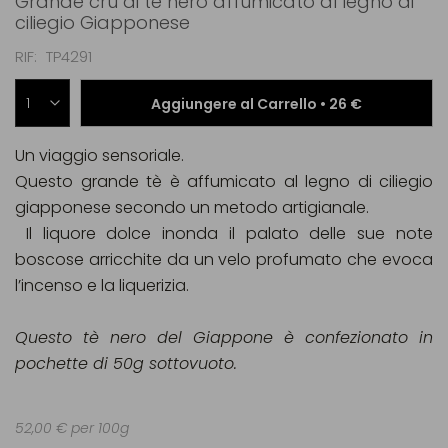
Grande cru di tè nero affumicato al legno di
ciliegio Giapponese
RIF
TP4291
Aggiungere al Carrello •
26 €
Un viaggio sensoriale.
Questo grande tè è affumicato al legno di ciliegio
giapponese secondo un metodo artigianale.
Il liquore dolce inonda il palato delle sue note
boscose arricchite da un velo profumato che evoca
l’incenso e la liquerizia.
Questo tè nero del Giappone è confezionato in
pochette di 50g sottovuoto.
52,00 € per 100g