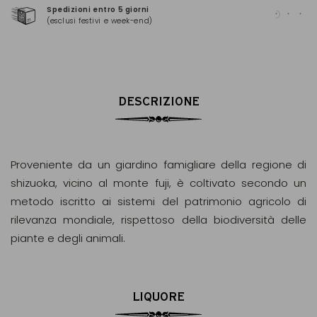
Spedizioni entro 5 giorni
Pag
(esclusi festivi e week-end)
(Ma
DESCRIZIONE
Proveniente da un giardino famigliare della regione di
shizuoka, vicino al monte fuji, è coltivato secondo un
metodo iscritto ai sistemi del patrimonio agricolo di
rilevanza mondiale, rispettoso della biodiversità delle
piante e degli animali.
LIQUORE