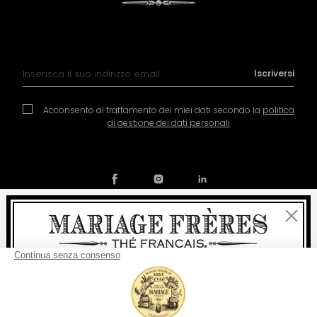
Iscrizione alla nostra Newsletter:
Iscriversi
Acconsento al trattamento dei miei dati secondo la
politica
di gestione dei dati personali
Chiudi
Contatto
La nostra storia
Condizioni generali di vendita
Benvenuti
Diventare socio
Politica dei cookies
Preferenze per i cookie
consegna
Per ogni acquisto, la
rapida è
gratuita