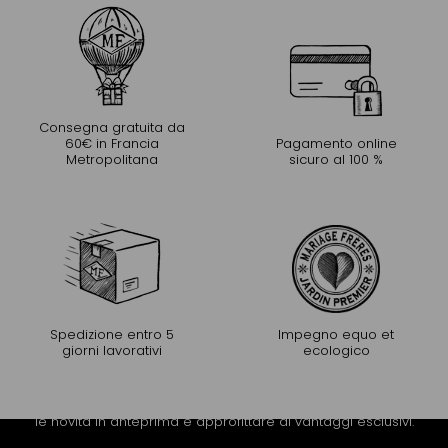
Consegna gratuita da
60€ in Francia
Pagamento online
Metropolitana
sicuro al 100 %
Spedizione entro 5
Impegno equo et
giorni lavorativi
ecologico
PROLUNGARE L'ESPERIENZA
Riceva la newsletter di Mariage Frères per scoprire tutte
le novità in anteprima e approfittare di vantaggi esclusivi.