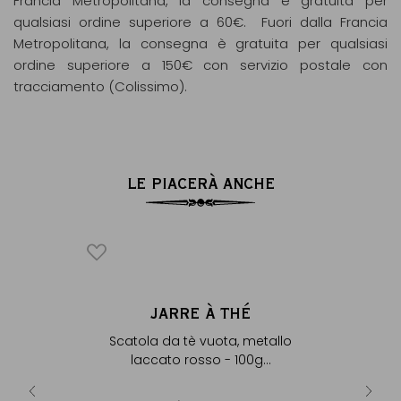
Francia Metropolitana, la consegna è gratuita per
qualsiasi ordine superiore a 60€. Fuori dalla Francia
Metropolitana, la consegna è gratuita per qualsiasi
ordine superiore a 150€ con servizio postale con
tracciamento (Colissimo).
LE PIACERÀ ANCHE
E
JARRE À THÉ
D
ÈME
Scatola da tè vuota, metallo
Cilie
laccato rosso - 100g...