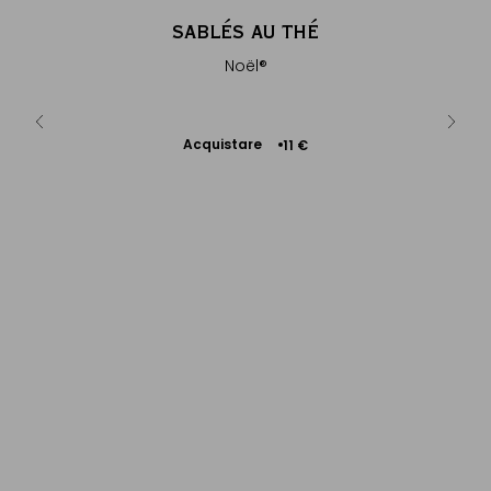
THÉ
SABLÉS AU THÉ
SA
Noël®
Al
Acquistare
A
1 €
11 €
Aggiungere
al Carrello