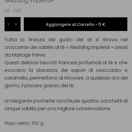
Wedding Impérial®
RIF
E38
Aggiungere al Carrello •
11 €
Tutta la finezza del gusto del tè si ritrova nel
croccante dei sablés al tè « Wedding Impérial » creati
da Mariage Frères.
Questi deliziosi biscotti francesi profumati al tè e che
evocano la dolcezza dei sapori di cioccolato e
caramello, permettono di ritrovare, a qualsiasi ora del
giorno, il piacere goloso del tè.
Un'elegante pochette racchiude quattro sacchetti di
cinque sablés per una migliore conservazione.
Peso netto: 150 g.