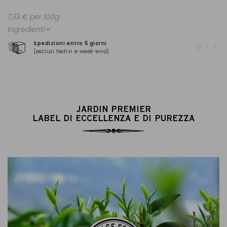
7,33 € per 100g
Ingredienti
Spedizioni entro 5 giorni
Pag
(esclusi festivi e week-end)
(Ma
JARDIN PREMIER
LABEL DI ECCELLENZA E DI PUREZZA